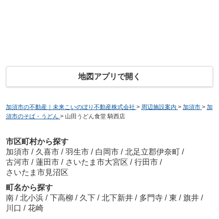
地図アプリで開く
加須市の不動産｜未来こいのぼり不動産株式会社
>
周辺施設案内
>
加須市
>
加
須市のそば・うどん
>
山田うどん食堂 騎西店
市区町村から探す
加須市
/
久喜市
/
羽生市
/
白岡市
/
北足立郡伊奈町
/
古河市
/
蓮田市
/
さいたま市大宮区
/
行田市
/
さいたま市見沼区
町名から探す
南
/
北小浜
/
下高柳
/
久下
/
北下新井
/
多門寺
/
東
/
旗井
/
川口
/
花崎