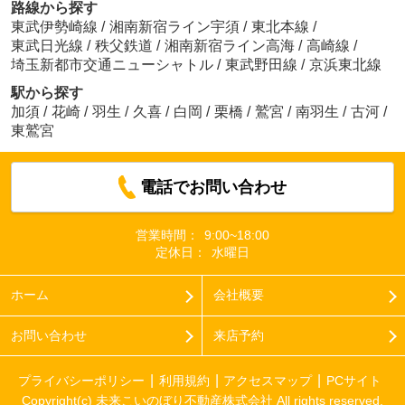
路線から探す
東武伊勢崎線
/
湘南新宿ライン宇須
/
東北本線
/
東武日光線
/
秩父鉄道
/
湘南新宿ライン高海
/
高崎線
/
埼玉新都市交通ニューシャトル
/
東武野田線
/
京浜東北線
駅から探す
加須
/
花崎
/
羽生
/
久喜
/
白岡
/
栗橋
/
鷲宮
/
南羽生
/
古河
/
東鷲宮
電話でお問い合わせ
営業時間：
9:00~18:00
定休日：
水曜日
ホーム
会社概要
お問い合わせ
来店予約
プライバシーポリシー
利用規約
アクセスマップ
PCサイト
Copyright(c) 未来こいのぼり不動産株式会社 All rights reserved.