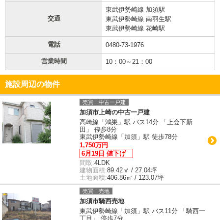
東武伊勢崎線 加須駅
交通
東武伊勢崎線 南羽生駅
東武伊勢崎線 花崎駅
電話
0480-73-1976
営業時間
10：00～21：00
施設周辺の物件
売買｜中古一戸建
加須市上崎の中古一戸建
高崎線「鴻巣」駅 バス14分 「上会下新
田」 停歩8分
東武伊勢崎線「加須」駅 徒歩78分
1,750万円
6月19日 値下げ
間取:
4LDK
建物面積:
89.42㎡ / 27.04坪
土地面積:
406.86㎡ / 123.07坪
売買｜売地
加須市騎西売地
東武伊勢崎線「加須」駅 バス11分 「騎西一
丁目」 停歩7分