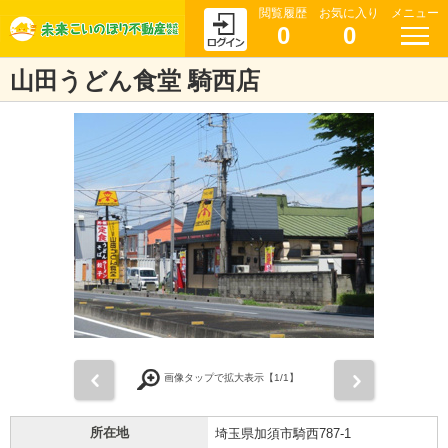
閲覧履歴
お気に入り
メニュー
0
0
山田うどん食堂 騎西店
前
次
画像タップで拡大表示【
1
/1】
所在地
埼玉県加須市騎西787-1