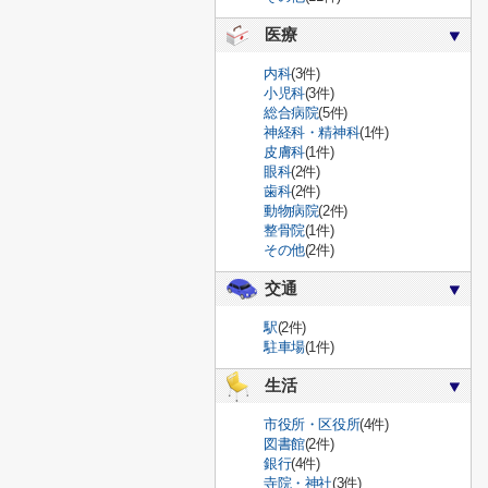
医療
内科
(3件)
小児科
(3件)
総合病院
(5件)
神経科・精神科
(1件)
皮膚科
(1件)
眼科
(2件)
歯科
(2件)
動物病院
(2件)
整骨院
(1件)
その他
(2件)
交通
駅
(2件)
駐車場
(1件)
生活
市役所・区役所
(4件)
図書館
(2件)
銀行
(4件)
寺院・神社
(3件)