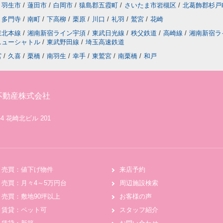
羽生市
/
蓮田市
/
白岡市
/
猿島郡五霞町
/
さいたま市岩槻区
/
北葛飾郡杉戸
多門寺
/
南町
/
下高柳
/
栗原
/
川口
/
礼羽
/
鷲宮
/
花崎
東北本線
/
湘南新宿ライン宇須
/
東武日光線
/
秩父鉄道
/
高崎線
/
湘南新宿ラ
ニューシャトル
/
東武野田線
/
埼玉高速鉄道
宮
/
久喜
/
栗橋
/
南羽生
/
幸手
/
東鷲宮
/
南栗橋
/
和戸
不動産株式会社
4 花崎北ビル 201
売買：値下げ物件
来店予約
売買：月々4～5万円台
周辺施設検索
売買：敷地90坪以上
お客様の声
賃貸：ペット可
スタッフ紹介