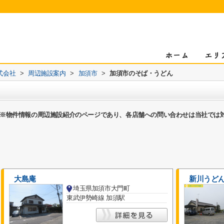
式会社
>
周辺施設案内
>
加須市
>
加須市のそば・うどん
※物件情報の周辺施設紹介のページであり、各店舗への問い合わせは当社では
大島庵
新川うど
埼玉県加須市大門町
東武伊勢崎線 加須駅