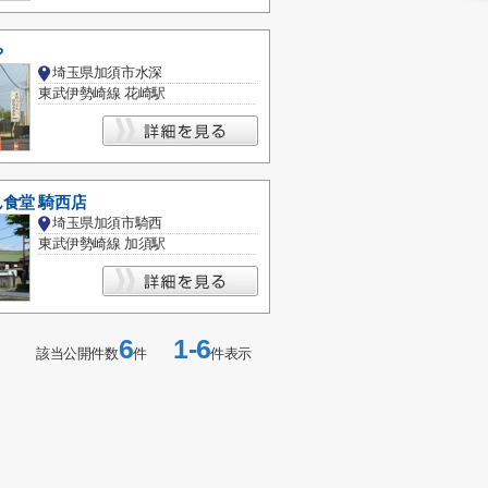
や
埼玉県加須市水深
東武伊勢崎線 花崎駅
食堂 騎西店
埼玉県加須市騎西
東武伊勢崎線 加須駅
6
1-6
該当公開件数
件
件表示