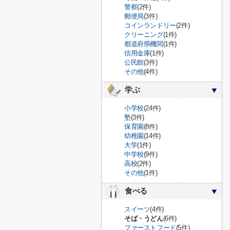
警察
(2件)
郵便局
(3件)
コインランドリー
(2件)
クリーニング
(1件)
都道府県機関
(1件)
信用金庫
(1件)
公民館
(3件)
その他
(4件)
学ぶ
小学校
(24件)
塾
(3件)
保育園
(8件)
幼稚園
(14件)
大学
(1件)
中学校
(9件)
高校
(2件)
その他
(1件)
食べる
スイーツ
(4件)
そば・うどん
(6件)
ファーストフード
(5件)