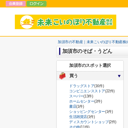
加須市の不動産｜未来こいのぼり不動産株
加須市のそば・うどん
加須市のスポット選択
買う
ドラッグストア
(16件)
コンビニエンスストア
(22件)
スーパー
(13件)
ホームセンター
(2件)
書店
(1件)
ショッピングセンター
(1件)
生活雑貨店
(1件)
ディスカウントショップ
(2件)
その他
(11件)