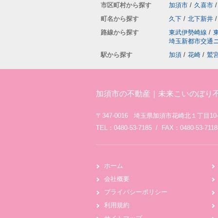
市区町村から探す
加須市
/
久喜市
/
町名から探す
久下
/
北下新井
/
路線から探す
東武伊勢崎線
/
埼玉新都市交通
駅から探す
加須
/
花崎
/
鷲
加須市の不動産｜未来こいのぼり
〒347-0016 埼玉県加須市花崎北１丁目10-
TEL：0480-53-7185 / FAX：0480-53-7118
ホーム
会社概要
プライバシーポリシー
利用規約