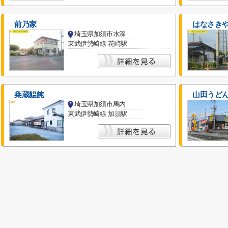
前乃家
はなさき
埼玉県加須市水深
東武伊勢崎線 花崎駅
粂蔵饂飩
山田うどん
埼玉県加須市馬内
東武伊勢崎線 加須駅