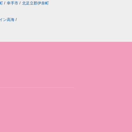
町
/
幸手市
/
北足立郡伊奈町
イン高海
/