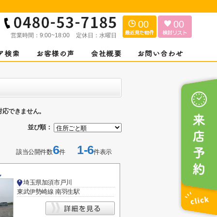
00
00
営業時間：
9:00~18:00
定休日：
水曜日
対応できません。
並び順：
6
1-6
該当公開件数
件
件表示
ん
埼玉県加須市戸川
東武伊勢崎線 南羽生駅