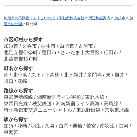
加須市の不動産｜未来こいのぼり不動産株式会社
>
周辺施設案内
>
加須市
>
加
須市の公園
>
岡公園
市区町村から探す
加須市
/
久喜市
/
羽生市
/
白岡市
/
古河市
/
北足立郡伊奈町
/
蓮田市
/
さいたま市大宮区
/
行田市
/
北葛飾郡杉戸町
町名から探す
南
/
北小浜
/
久下
/
下高柳
/
北下新井
/
多門寺
/
東
/
旗井
/
川口
/
花崎
路線から探す
東武伊勢崎線
/
湘南新宿ライン宇須
/
東北本線
/
東武日光線
/
秩父鉄道
/
湘南新宿ライン高海
/
高崎線
/
埼玉新都市交通ニューシャトル
/
東武野田線
/
京浜東北線
駅から探す
加須
/
花崎
/
羽生
/
久喜
/
白岡
/
栗橋
/
鷲宮
/
南羽生
/
古河
/
東鷲宮