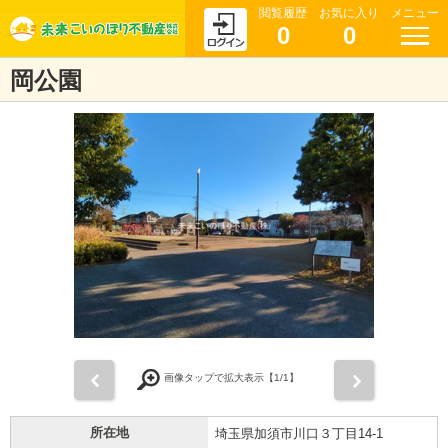
閲覧履歴
お気に入り
メニュー
0
0
岡公園
前
次
画像タップで拡大表示【
1
/1】
所在地
埼玉県加須市川口３丁目14-1