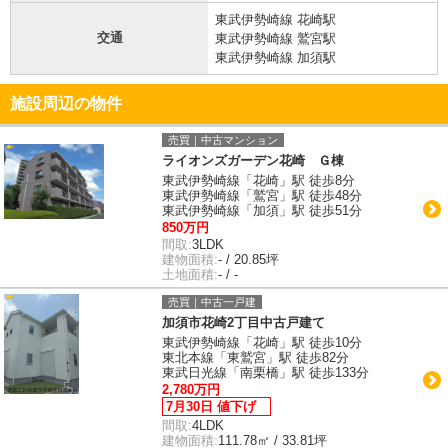
東武伊勢崎線 花崎駅
交通
東武伊勢崎線 鷲宮駅
東武伊勢崎線 加須駅
施設周辺の物件
売買｜中古マンション
ライオンズガーデン花崎 Ｇ棟
東武伊勢崎線「花崎」駅 徒歩8分
東武伊勢崎線「鷲宮」駅 徒歩48分
東武伊勢崎線「加須」駅 徒歩51分
850万円
間取:
3LDK
建物面積:
- / 20.85坪
土地面積:
- / -
売買｜中古一戸建
加須市花崎2丁目中古戸建て
東武伊勢崎線「花崎」駅 徒歩10分
東北本線「東鷲宮」駅 徒歩82分
東武日光線「南栗橋」駅 徒歩133分
2,780万円
7月30日 値下げ
間取:
4LDK
建物面積:
111.78㎡ / 33.81坪