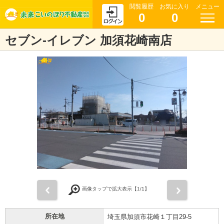
閲覧履歴
お気に入り
メニュー
0
0
セブン-イレブン 加須花崎南店
前
次
画像タップで拡大表示【
1
/1】
所在地
埼玉県加須市花崎１丁目29-5