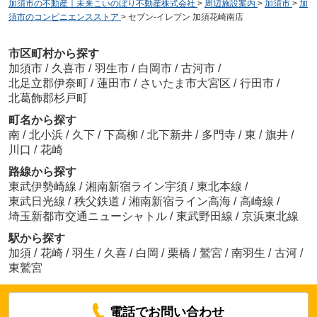
加須市の不動産｜未来こいのぼり不動産株式会社
>
周辺施設案内
>
加須市
>
加
須市のコンビニエンスストア
>
セブン-イレブン 加須花崎南店
市区町村から探す
加須市
/
久喜市
/
羽生市
/
白岡市
/
古河市
/
北足立郡伊奈町
/
蓮田市
/
さいたま市大宮区
/
行田市
/
北葛飾郡杉戸町
町名から探す
南
/
北小浜
/
久下
/
下高柳
/
北下新井
/
多門寺
/
東
/
旗井
/
川口
/
花崎
路線から探す
東武伊勢崎線
/
湘南新宿ライン宇須
/
東北本線
/
東武日光線
/
秩父鉄道
/
湘南新宿ライン高海
/
高崎線
/
埼玉新都市交通ニューシャトル
/
東武野田線
/
京浜東北線
駅から探す
加須
/
花崎
/
羽生
/
久喜
/
白岡
/
栗橋
/
鷲宮
/
南羽生
/
古河
/
東鷲宮
電話でお問い合わせ