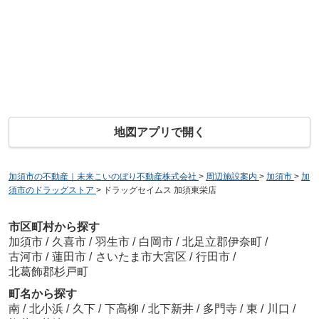
地図アプリで開く
加須市の不動産｜未来こいのぼり不動産株式会社
>
周辺施設案内
>
加須市
>
加
須市のドラッグストア
>
ドラッグセイムス 加須東栄店
市区町村から探す
加須市
/
久喜市
/
羽生市
/
白岡市
/
北足立郡伊奈町
/
古河市
/
蓮田市
/
さいたま市大宮区
/
行田市
/
北葛飾郡杉戸町
町名から探す
南
/
北小浜
/
久下
/
下高柳
/
北下新井
/
多門寺
/
東
/
川口
/