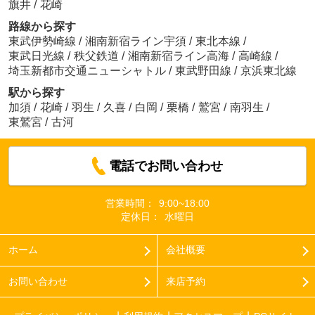
旗井
/
花崎
路線から探す
東武伊勢崎線
/
湘南新宿ライン宇須
/
東北本線
/
東武日光線
/
秩父鉄道
/
湘南新宿ライン高海
/
高崎線
/
埼玉新都市交通ニューシャトル
/
東武野田線
/
京浜東北線
駅から探す
加須
/
花崎
/
羽生
/
久喜
/
白岡
/
栗橋
/
鷲宮
/
南羽生
/
東鷲宮
/
古河
電話でお問い合わせ
営業時間：
9:00~18:00
定休日：
水曜日
ホーム
会社概要
お問い合わせ
来店予約