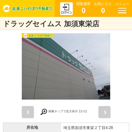
閲覧履歴
お気に入り
メニュー
0
0
ドラッグセイムス 加須東栄店
前
次
画像タップで拡大表示【
1
/1】
所在地
埼玉県加須市東栄２丁目4-28