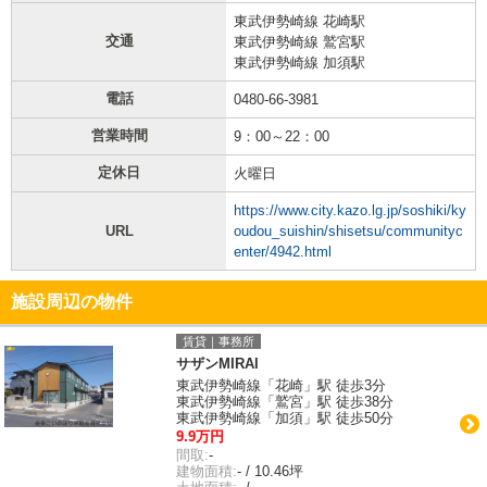
東武伊勢崎線 花崎駅
交通
東武伊勢崎線 鷲宮駅
東武伊勢崎線 加須駅
電話
0480-66-3981
営業時間
9：00～22：00
定休日
火曜日
https://www.city.kazo.lg.jp/soshiki/ky
URL
oudou_suishin/shisetsu/communityc
enter/4942.html
施設周辺の物件
賃貸｜事務所
サザンMIRAI
東武伊勢崎線「花崎」駅 徒歩3分
東武伊勢崎線「鷲宮」駅 徒歩38分
東武伊勢崎線「加須」駅 徒歩50分
9.9万円
間取:
-
建物面積:
- / 10.46坪