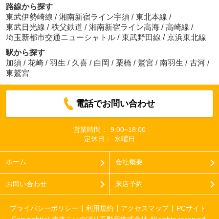
路線から探す
東武伊勢崎線
/
湘南新宿ライン宇須
/
東北本線
/
東武日光線
/
秩父鉄道
/
湘南新宿ライン高海
/
高崎線
/
埼玉新都市交通ニューシャトル
/
東武野田線
/
京浜東北線
駅から探す
加須
/
花崎
/
羽生
/
久喜
/
白岡
/
栗橋
/
鷲宮
/
南羽生
/
古河
/
東鷲宮
電話でお問い合わせ
営業時間：
9:00~18:00
定休日：
水曜日
ホーム
会社概要
お問い合わせ
来店予約
プライバシーポリシー
利用規約
アクセスマップ
PCサイト
Copyright(c) 未来こいのぼり不動産株式会社 All rights reserved.