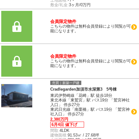
土地面積:
- / -
敷金/礼金:
3ヶ月/0万円
会員限定物件
こちらの物件は無料会員登録により閲覧が可
能になります。
会員限定物件
こちらの物件は無料会員登録により閲覧が可
能になります。
売買｜新築一戸建
Cradlegarden加須市水深第3 5号棟
東武伊勢崎線「花崎」駅 徒歩18分
東北本線「東鷲宮」駅 バス19分 「鷲宮神社
入口」 停歩27分
東武日光線「南栗橋」駅 バス19分 「鷲宮神
社入口」 停歩27分
2,380万円
6月4日 値下げ
間取:
4LDK
建物面積:
91.53㎡ / 27.68坪