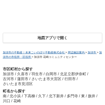
地図アプリで開く
加須市の不動産｜未来こいのぼり不動産株式会社
>
周辺施設案内
>
加須市
>
加
須市の市役所・区役所
>
加須市 花崎コミュニティセンター
市区町村から探す
加須市
/
久喜市
/
羽生市
/
白岡市
/
北足立郡伊奈町
/
古河市
/
蓮田市
/
さいたま市大宮区
/
行田市
/
さいたま市見沼区
町名から探す
南
/
北小浜
/
下高柳
/
久下
/
北下新井
/
多門寺
/
東
/
旗井
/
川口
/
花崎