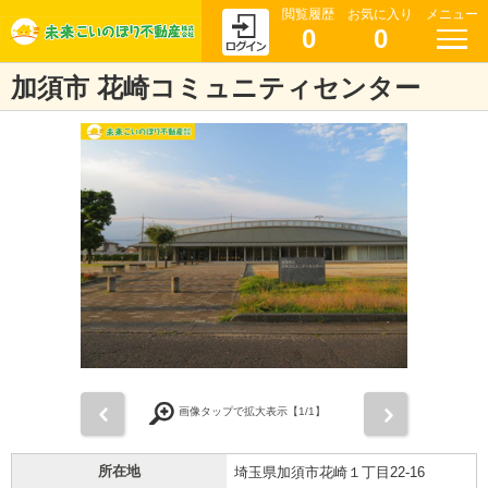
閲覧履歴
お気に入り
メニュー
0
0
加須市 花崎コミュニティセンター
前
次
画像タップで拡大表示【
1
/1】
所在地
埼玉県加須市花崎１丁目22-16