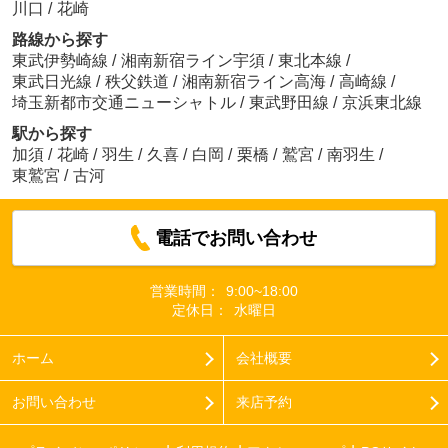
川口
/
花崎
路線から探す
東武伊勢崎線
/
湘南新宿ライン宇須
/
東北本線
/
東武日光線
/
秩父鉄道
/
湘南新宿ライン高海
/
高崎線
/
埼玉新都市交通ニューシャトル
/
東武野田線
/
京浜東北線
駅から探す
加須
/
花崎
/
羽生
/
久喜
/
白岡
/
栗橋
/
鷲宮
/
南羽生
/
東鷲宮
/
古河
電話でお問い合わせ
営業時間：
9:00~18:00
定休日：
水曜日
ホーム
会社概要
お問い合わせ
来店予約