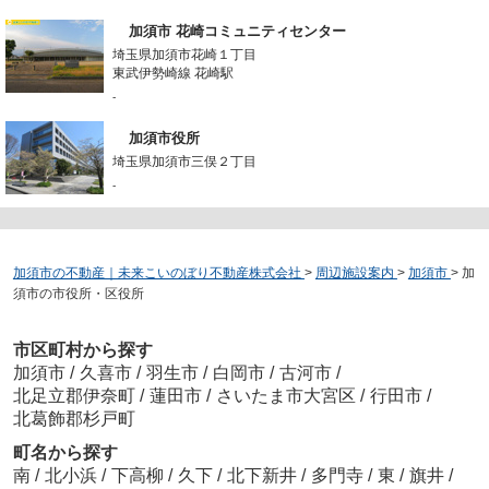
加須市 花崎コミュニティセンター
埼玉県加須市花崎１丁目
東武伊勢崎線 花崎駅
-
加須市役所
埼玉県加須市三俣２丁目
-
加須市の不動産｜未来こいのぼり不動産株式会社
>
周辺施設案内
>
加須市
>
加
須市の市役所・区役所
市区町村から探す
加須市
/
久喜市
/
羽生市
/
白岡市
/
古河市
/
北足立郡伊奈町
/
蓮田市
/
さいたま市大宮区
/
行田市
/
北葛飾郡杉戸町
町名から探す
南
/
北小浜
/
下高柳
/
久下
/
北下新井
/
多門寺
/
東
/
旗井
/