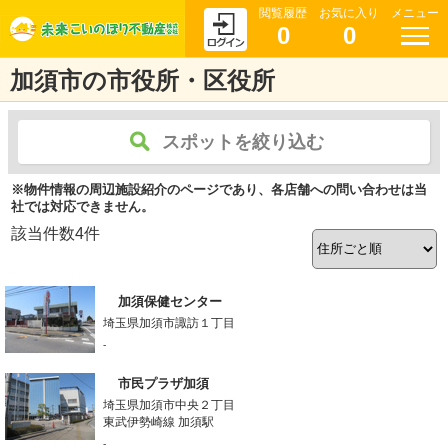
閲覧履歴
お気に入り
メニュー
0
0
加須市の市役所・区役所
スポットを絞り込む
※物件情報の周辺施設紹介のページであり、各店舗への問い合わせは当
社では対応できません。
該当件数
4
件
加須保健センター
埼玉県加須市諏訪１丁目
-
市民プラザ加須
埼玉県加須市中央２丁目
東武伊勢崎線 加須駅
-