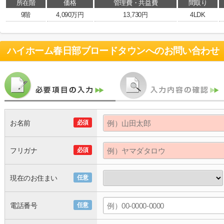
所在階
価格
管理費・共益費
間取り
9階
4,090万円
13,730円
4LDK
ハイホーム春日部ブロードタウン
へのお問い合わせ
お名前
必須
フリガナ
必須
現在のお住まい
任意
電話番号
任意