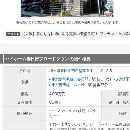
※写真や図と実際の現状とが異なる場合は現状を優先させていただきます
【外観】暮らしを快適に彩る充実の装備住宅！ ワンランク上の暮
コメント
ハイホーム春日部ブロードタウン
の物件概要
所在地
埼玉県
春日部市
粕壁東
２丁目１０-２５
東武伊勢崎線
「
春日部
」駅 徒歩12分
東武野
交通
東武野田線
「
八木崎
」駅 徒歩27分
価格
4,090万円
管理費
専有面積
86.40㎡
築年月（築
中古マンション / 鉄筋コンク
種別/構造
階建
リート
ぜひ一度見ていただきたい、「ハイホーム春日部
春日部市立粕壁小学校があります。中古でありな