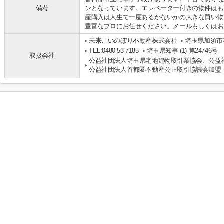
備考
ンとなっています。エレベーター付きの物件はも
産購入は人生で一度あるかないかの大きな買い物
豊富なプロにお任せください。メールもしくはお
未来こいのぼり不動産株式会社
埼玉県加須市花
TEL:0480-53-7185
埼玉県知事 (1) 第24746号
取扱会社
公益社団法人埼玉県宅地建物取引業協会、公益
公益社団法人首都圏不動産公正取引協議会加盟