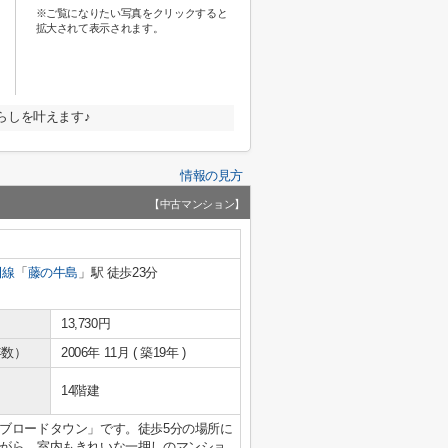
※ご覧になりたい写真をクリックすると
拡大されて表示されます。
らしを叶えます♪
情報の見方
【中古マンション】
田線
「
藤の牛島
」駅 徒歩23分
13,730円
年数）
2006年 11月 ( 築19年 )
14階建
ブロードタウン」です。徒歩5分の場所に
がら、室内もきれいな一押しのマンショ