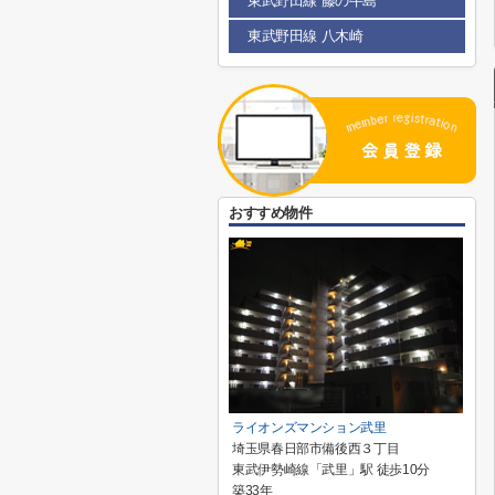
東武野田線 藤の牛島
東武野田線 八木崎
おすすめ物件
ライオンズマンション武里
埼玉県春日部市備後西３丁目
東武伊勢崎線「武里」駅 徒歩10分
築33年