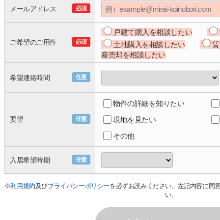
メールアドレス
必須
戸建て購入を相談したい
ご希望のご用件
必須
土地購入を相談したい
賃
産売却を相談したい
希望連絡時間
任意
物件の詳細を知りたい
要望
任意
現地を見たい
その他
入居希望時期
任意
※
利用規約
及び
プライバシーポリシー
を必ずお読みください。左記内容に同
い。