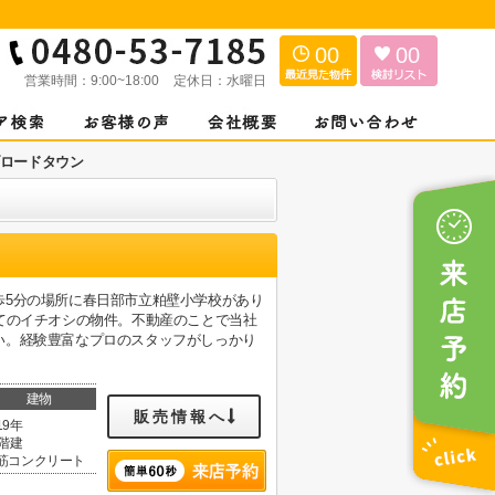
00
00
営業時間：
9:00~18:00
定休日：
水曜日
ロードタウン
歩5分の場所に春日部市立粕壁小学校があり
てのイチオシの物件。不動産のことで当社
い。経験豊富なプロのスタッフがしっかり
建物
販売情報へ
19年
4階建
筋コンクリート