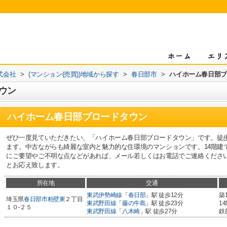
式会社
>
(マンション(売買))地域から探す
>
春日部市
>
ハイホーム春日部ブ
ウン
ハイホーム春日部ブロードタウン
ぜひ一度見ていただきたい、「ハイホーム春日部ブロードタウン」です。徒
ます。中古ながらも綺麗な室内と魅力的な住環境のマンションです。14階建
にご要望やご不明な点などがあれば、メール若しくはお電話でご連絡くださ
とお応え致します。
所在地
交通
東武伊勢崎線
「
春日部
」駅 徒歩12分
築
埼玉県
春日部市
粕壁東
２丁目
東武野田線
「
藤の牛島
」駅 徒歩23分
1
１０-２５
東武野田線
「
八木崎
」駅 徒歩27分
鉄