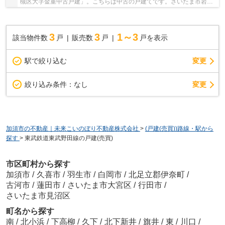
槻区大字金重中古戸建」。こちらは中古の戸建てです。さいたま市岩槻
区にあまり詳しくない方でも、当社スタッフま...
3
3
1～3
該当物件数
戸
販売数
戸
戸を表示
駅で絞り込む
変更
変更
絞り込み条件：
なし
加須市の不動産｜未来こいのぼり不動産株式会社
>
(戸建(売買))路線・駅から
探す
>
東武鉄道東武野田線の戸建(売買)
市区町村から探す
加須市
/
久喜市
/
羽生市
/
白岡市
/
北足立郡伊奈町
/
古河市
/
蓮田市
/
さいたま市大宮区
/
行田市
/
さいたま市見沼区
町名から探す
南
/
北小浜
/
下高柳
/
久下
/
北下新井
/
旗井
/
東
/
川口
/