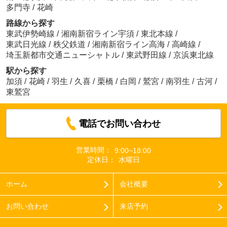
多門寺
/
花崎
路線から探す
東武伊勢崎線
/
湘南新宿ライン宇須
/
東北本線
/
東武日光線
/
秩父鉄道
/
湘南新宿ライン高海
/
高崎線
/
埼玉新都市交通ニューシャトル
/
東武野田線
/
京浜東北線
駅から探す
加須
/
花崎
/
羽生
/
久喜
/
栗橋
/
白岡
/
鷲宮
/
南羽生
/
古河
/
東鷲宮
電話でお問い合わせ
営業時間：
9:00~18:00
定休日：
水曜日
ホーム
会社概要
お問い合わせ
来店予約