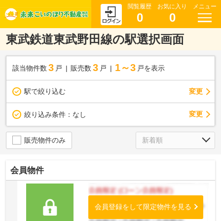
閲覧履歴
お気に入り
メニュー
0
0
東武鉄道東武野田線の駅選択画面
3
3
1～3
該当物件数
戸
販売数
戸
戸を表示
駅で絞り込む
変更
変更
絞り込み条件：
なし
販売物件のみ
会員物件
会員登録をして限定物件を見る