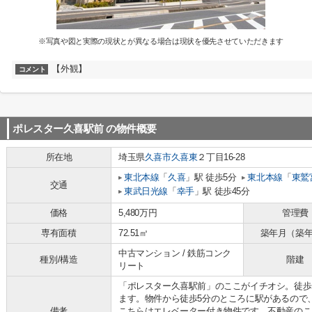
※写真や図と実際の現状とが異なる場合は現状を優先させていただきます
【外観】
コメント
ポレスター久喜駅前
の物件概要
所在地
埼玉県
久喜市
久喜東
２丁目16-28
東北本線
「
久喜
」駅 徒歩5分
東北本線
「
東鷲
交通
東武日光線
「
幸手
」駅 徒歩45分
価格
5,480万円
管理費
専有面積
72.51㎡
築年月（築
中古マンション / 鉄筋コンク
種別/構造
階建
リート
「ポレスター久喜駅前」のここがイチオシ。徒歩
ます。物件から徒歩5分のところに駅があるので
備考
こちらはエレベーター付き物件です。不動産のこ