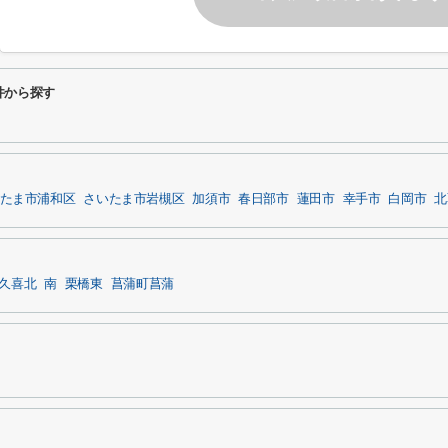
件から探す
たま市浦和区
さいたま市岩槻区
加須市
春日部市
蓮田市
幸手市
白岡市
北
久喜北
南
栗橋東
菖蒲町菖蒲