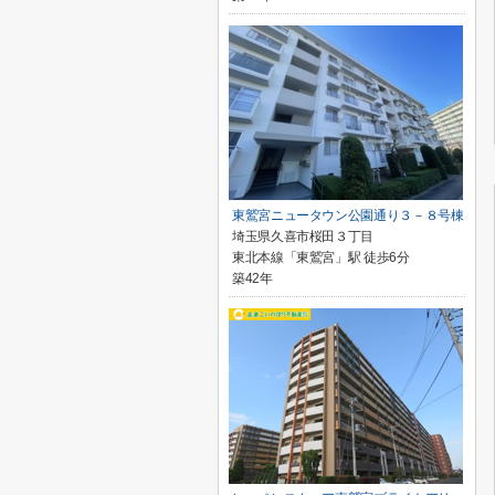
東鷲宮ニュータウン公園通り３－８号棟
埼玉県久喜市桜田３丁目
東北本線「東鷲宮」駅 徒歩6分
築42年