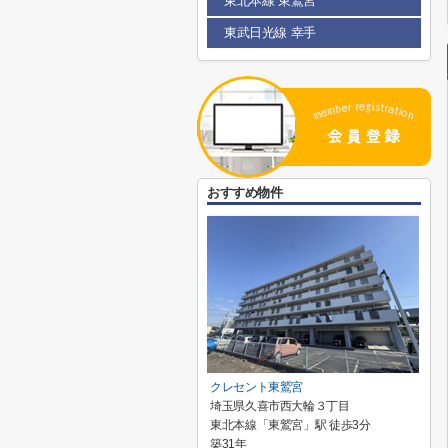
東北本線 東鷲宮
東武日光線 幸手
おすすめ物件
クレセント東鷲宮
埼玉県久喜市西大輪３丁目
東北本線「東鷲宮」駅 徒歩3分
築31年