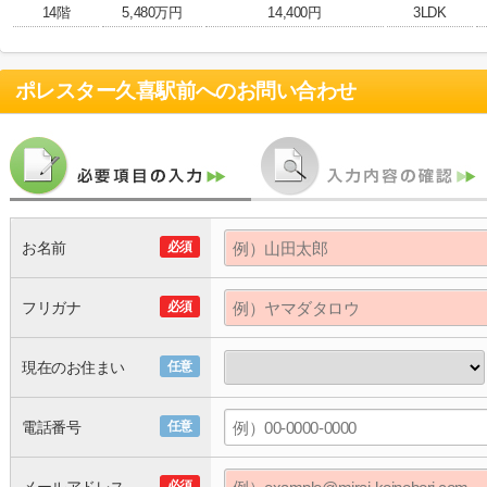
14階
5,480万円
14,400円
3LDK
ポレスター久喜駅前
へのお問い合わせ
お名前
必須
フリガナ
必須
現在のお住まい
任意
電話番号
任意
必須