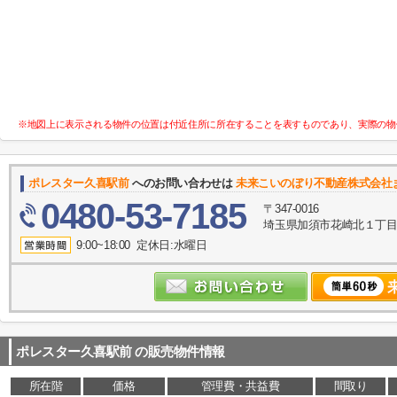
※地図上に表示される物件の位置は付近住所に所在することを表すものであり、実際の物
ポレスター久喜駅前
へのお問い合わせは
未来こいのぼり不動産株式会社
0480-53-7185
〒347-0016
埼玉県加須市花崎北１丁目10
9:00~18:00 定休日:水曜日
ポレスター久喜駅前
の販売物件情報
所在階
価格
管理費・共益費
間取り