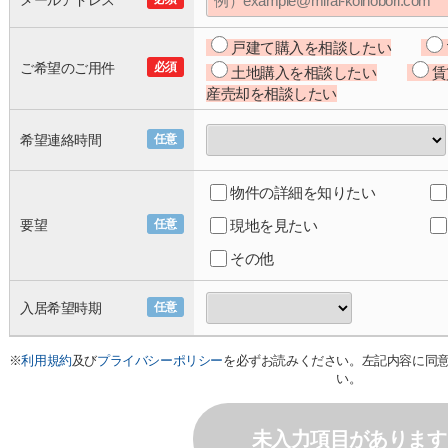
メールアドレス
戸建て購入を相談したい
ご希望のご用件
必須
土地購入を相談したい
賃
産売却を相談したい
希望連絡時間
任意
物件の詳細を知りたい
要望
任意
現地を見たい
その他
入居希望時期
任意
※
利用規約
及び
プライバシーポリシー
を必ずお読みください。左記内容に同
い。
未入力項目があります