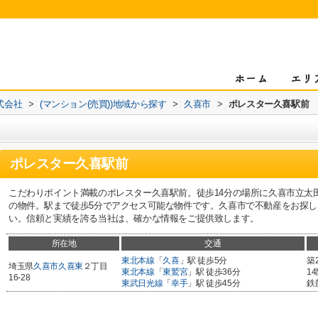
式会社
>
(マンション(売買))地域から探す
>
久喜市
>
ポレスター久喜駅前
ポレスター久喜駅前
こだわりポイント満載のポレスター久喜駅前。徒歩14分の場所に久喜市立太
の物件。駅まで徒歩5分でアクセス可能な物件です。久喜市で不動産をお探
い。信頼と実績を誇る当社は、確かな情報をご提供致します。
所在地
交通
東北本線
「
久喜
」駅 徒歩5分
築
埼玉県
久喜市
久喜東
２丁目
東北本線
「
東鷲宮
」駅 徒歩36分
1
16-28
東武日光線
「
幸手
」駅 徒歩45分
鉄