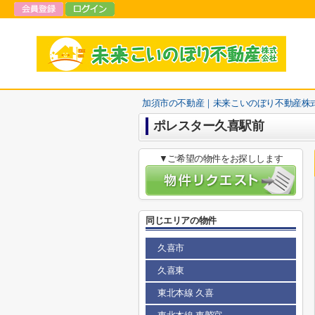
加須市の不動産｜未来こいのぼり不動産株
ポレスター久喜駅前
▼ご希望の物件をお探しします
同じエリアの物件
久喜市
久喜東
東北本線 久喜