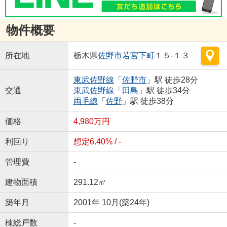
物件概要
所在地
栃木県
佐野市
若宮下町
１５-１３
東武佐野線
「
佐野市
」駅 徒歩28分
交通
東武佐野線
「
田島
」駅 徒歩34分
両毛線
「
佐野
」駅 徒歩38分
価格
4,980万円
利回り
想定6.40% / -
管理費
-
建物面積
291.12㎡
築年月
2001年 10月(築24年)
棟総戸数
-