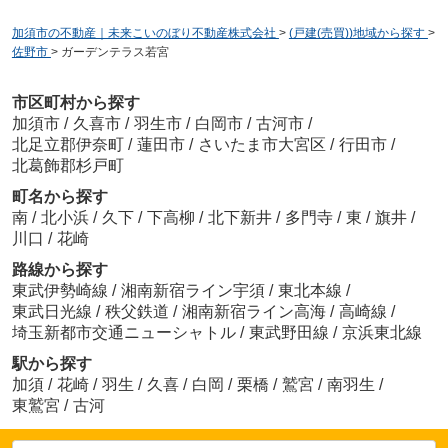
加須市の不動産｜未来こいのぼり不動産株式会社
>
(戸建(売買))地域から探す
>
佐野市
>
ガーデンテラス若宮
市区町村から探す
加須市
/
久喜市
/
羽生市
/
白岡市
/
古河市
/
北足立郡伊奈町
/
蓮田市
/
さいたま市大宮区
/
行田市
/
北葛飾郡杉戸町
町名から探す
南
/
北小浜
/
久下
/
下高柳
/
北下新井
/
多門寺
/
東
/
旗井
/
川口
/
花崎
路線から探す
東武伊勢崎線
/
湘南新宿ライン宇須
/
東北本線
/
東武日光線
/
秩父鉄道
/
湘南新宿ライン高海
/
高崎線
/
埼玉新都市交通ニューシャトル
/
東武野田線
/
京浜東北線
駅から探す
加須
/
花崎
/
羽生
/
久喜
/
白岡
/
栗橋
/
鷲宮
/
南羽生
/
東鷲宮
/
古河