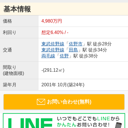
基本情報
価格
4,980万円
利回り
想定6.40% / -
東武佐野線
「
佐野市
」駅 徒歩28分
交通
東武佐野線
「
田島
」駅 徒歩34分
両毛線
「
佐野
」駅 徒歩38分
間取り
-(291.12㎡)
(建物面積)
築年月
2001年 10月(築24年)
お問い合わせ(無料)