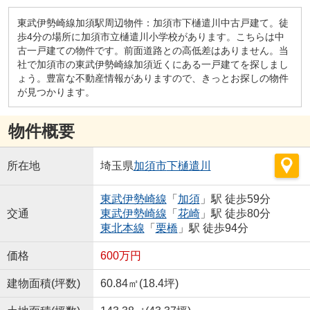
東武伊勢崎線加須駅周辺物件：加須市下樋遣川中古戸建て。徒
歩4分の場所に加須市立樋遣川小学校があります。こちらは中
古一戸建ての物件です。前面道路との高低差はありません。当
社で加須市の東武伊勢崎線加須近くにある一戸建てを探しまし
ょう。豊富な不動産情報がありますので、きっとお探しの物件
が見つかります。
物件概要
所在地
埼玉県
加須市
下樋遣川
東武伊勢崎線
「
加須
」駅 徒歩59分
交通
東武伊勢崎線
「
花崎
」駅 徒歩80分
東北本線
「
栗橋
」駅 徒歩94分
価格
600万円
建物面積(坪数)
60.84㎡(18.4坪)