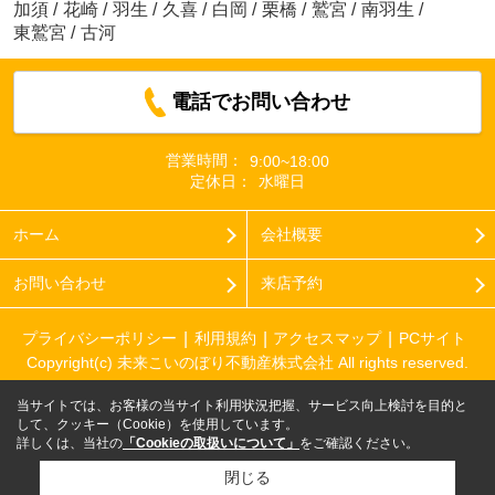
加須
/
花崎
/
羽生
/
久喜
/
白岡
/
栗橋
/
鷲宮
/
南羽生
/
東鷲宮
/
古河
電話でお問い合わせ
営業時間：
9:00~18:00
定休日：
水曜日
ホーム
会社概要
お問い合わせ
来店予約
プライバシーポリシー
利用規約
アクセスマップ
PCサイト
Copyright(c) 未来こいのぼり不動産株式会社 All rights reserved.
当サイトでは、お客様の当サイト利用状況把握、サービス向上検討を目的と
して、クッキー（Cookie）を使用しています。
詳しくは、当社の
「Cookieの取扱いについて」
をご確認ください。
閉じる