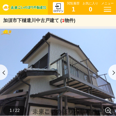
閲覧履歴
お気に入り
メニュー
1
0
加須市下樋遣川中古戸建て (
1
物件)
1 / 22