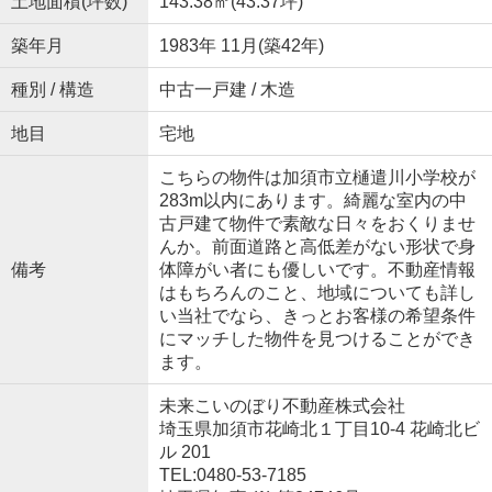
土地面積(坪数)
143.38㎡(43.37坪)
築年月
1983年 11月(築42年)
種別 / 構造
中古一戸建 / 木造
地目
宅地
こちらの物件は加須市立樋遣川小学校が
283m以内にあります。綺麗な室内の中
古戸建て物件で素敵な日々をおくりませ
んか。前面道路と高低差がない形状で身
備考
体障がい者にも優しいです。不動産情報
はもちろんのこと、地域についても詳し
い当社でなら、きっとお客様の希望条件
にマッチした物件を見つけることができ
ます。
未来こいのぼり不動産株式会社
埼玉県加須市花崎北１丁目10-4 花崎北ビ
ル 201
TEL:0480-53-7185