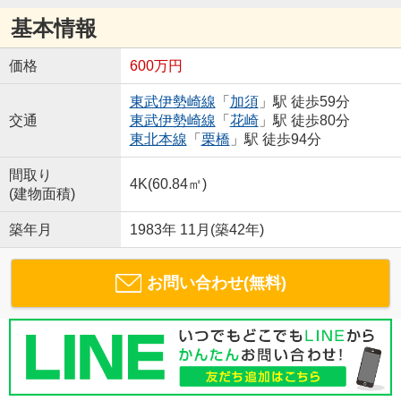
基本情報
価格
600万円
東武伊勢崎線
「
加須
」駅 徒歩59分
交通
東武伊勢崎線
「
花崎
」駅 徒歩80分
東北本線
「
栗橋
」駅 徒歩94分
間取り
4K(60.84㎡)
(建物面積)
築年月
1983年 11月(築42年)
お問い合わせ(無料)