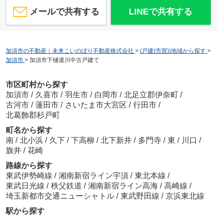
メールで共有する
LINEで共有する
加須市の不動産｜未来こいのぼり不動産株式会社
>
(戸建(売買))地域から探す
>
加須市
>
加須市下樋遣川中古戸建て
市区町村から探す
加須市
/
久喜市
/
羽生市
/
白岡市
/
北足立郡伊奈町
/
古河市
/
蓮田市
/
さいたま市大宮区
/
行田市
/
北葛飾郡杉戸町
町名から探す
南
/
北小浜
/
久下
/
下高柳
/
北下新井
/
多門寺
/
東
/
川口
/
旗井
/
花崎
路線から探す
東武伊勢崎線
/
湘南新宿ライン宇須
/
東北本線
/
東武日光線
/
秩父鉄道
/
湘南新宿ライン高海
/
高崎線
/
埼玉新都市交通ニューシャトル
/
東武野田線
/
京浜東北線
駅から探す