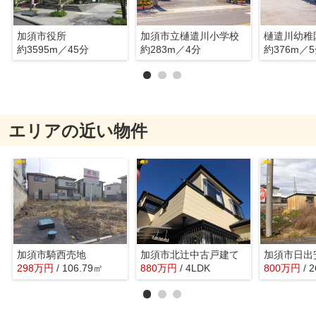
加須市役所
加須市立樋遣川小学校
樋遣川幼稚
約3595m／45分
約283m／4分
約376m／
エリアの近い物件
加須市騎西売地
加須市北辻中古戸建て
加須市日出
298
万
円
/ 106.79㎡
880
万
円
/ 4LDK
800
万
円
/ 