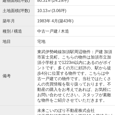
建物面積(坪数)
80.31㎡(24.29坪)
土地面積(坪数)
10.13㎡(3.06坪)
築年月
1983年 4月(築43年)
種別 / 構造
中古一戸建 / 木造
地目
宅地
東武伊勢崎線加須駅周辺物件：戸建 加須
市富士見町。こちらの物件は加須市立加
須小学校まで1223m以内にあるのがポイ
ントです。多くの方に好評の、駅から徒
歩4分に位置する物件です。こちらは中
備考
古一戸建ての物件です。当社ではたくさ
んの売買情報を取り扱っております。不
動産の購入をお考えであれば、お気軽に
お問い合わせください。スタッフが素敵
な物件をご紹介させていただきます。
未来こいのぼり不動産株式会社