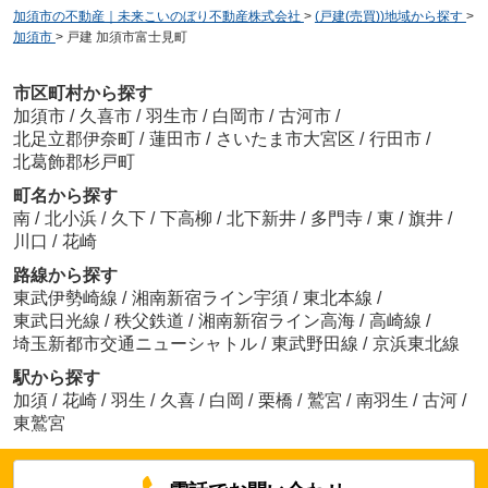
加須市の不動産｜未来こいのぼり不動産株式会社
>
(戸建(売買))地域から探す
>
加須市
>
戸建 加須市富士見町
市区町村から探す
加須市
/
久喜市
/
羽生市
/
白岡市
/
古河市
/
北足立郡伊奈町
/
蓮田市
/
さいたま市大宮区
/
行田市
/
北葛飾郡杉戸町
町名から探す
南
/
北小浜
/
久下
/
下高柳
/
北下新井
/
多門寺
/
東
/
旗井
/
川口
/
花崎
路線から探す
東武伊勢崎線
/
湘南新宿ライン宇須
/
東北本線
/
東武日光線
/
秩父鉄道
/
湘南新宿ライン高海
/
高崎線
/
埼玉新都市交通ニューシャトル
/
東武野田線
/
京浜東北線
駅から探す
加須
/
花崎
/
羽生
/
久喜
/
白岡
/
栗橋
/
鷲宮
/
南羽生
/
古河
/
東鷲宮