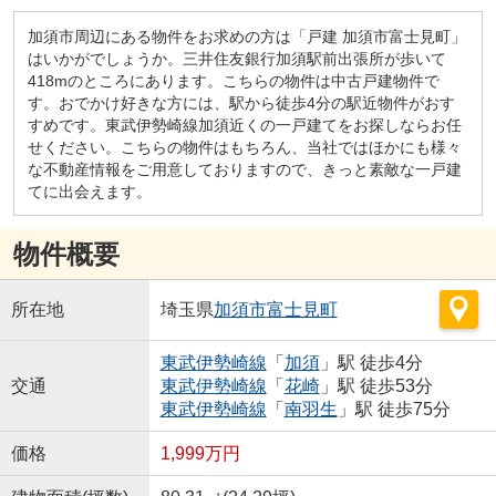
加須市周辺にある物件をお求めの方は「戸建 加須市富士見町」
はいかがでしょうか。三井住友銀行加須駅前出張所が歩いて
418mのところにあります。こちらの物件は中古戸建物件で
す。おでかけ好きな方には、駅から徒歩4分の駅近物件がおす
すめです。東武伊勢崎線加須近くの一戸建てをお探しならお任
せください。こちらの物件はもちろん、当社ではほかにも様々
な不動産情報をご用意しておりますので、きっと素敵な一戸建
てに出会えます。
物件概要
所在地
埼玉県
加須市
富士見町
東武伊勢崎線
「
加須
」駅 徒歩4分
交通
東武伊勢崎線
「
花崎
」駅 徒歩53分
東武伊勢崎線
「
南羽生
」駅 徒歩75分
価格
1,999万円