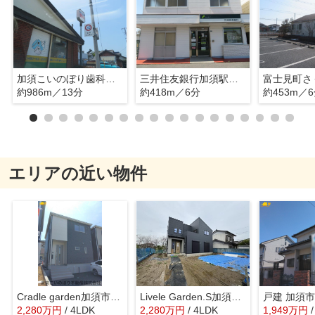
加須こいのぼり歯科クリニック
三井住友銀行加須駅前出張所
約986m／13分
約418m／6分
約453m／
エリアの近い物件
Cradle garden加須市南町第3 2号棟
Livele Garden.S加須市多門寺1号棟
戸建 加須
2,280
万
円
/ 4LDK
2,280
万
円
/ 4LDK
1,949
万
円