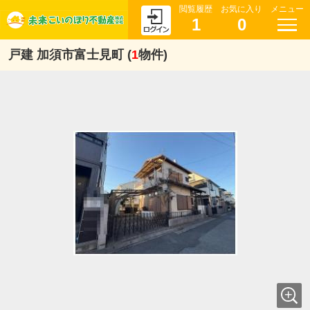
閲覧履歴
お気に入り
メニュー
1
0
戸建 加須市富士見町 (
1
物件)