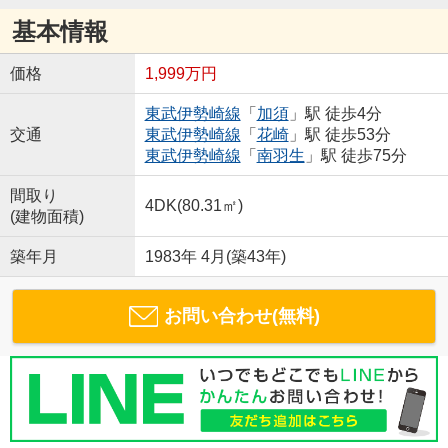
基本情報
価格
1,999万円
東武伊勢崎線
「
加須
」駅 徒歩4分
交通
東武伊勢崎線
「
花崎
」駅 徒歩53分
東武伊勢崎線
「
南羽生
」駅 徒歩75分
間取り
4DK(80.31㎡)
(建物面積)
築年月
1983年 4月(築43年)
お問い合わせ(無料)