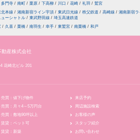
多門寺
/
南町
/
栗原
/
下高柳
/
川口
/
花崎
/
礼羽
/
鷲宮
東北本線
/
湘南新宿ライン宇須
/
東武日光線
/
秩父鉄道
/
高崎線
/
湘南新宿ラ
ニューシャトル
/
東武野田線
/
埼玉高速鉄道
宮
/
久喜
/
栗橋
/
南羽生
/
幸手
/
東鷲宮
/
南栗橋
/
和戸
不動産株式会社
4 花崎北ビル 201
売買：値下げ物件
来店予約
売買：月々4～5万円台
周辺施設検索
売買：敷地90坪以上
お客様の声
賃貸：ペット可
スタッフ紹介
賃貸：新築
お問い合わせ