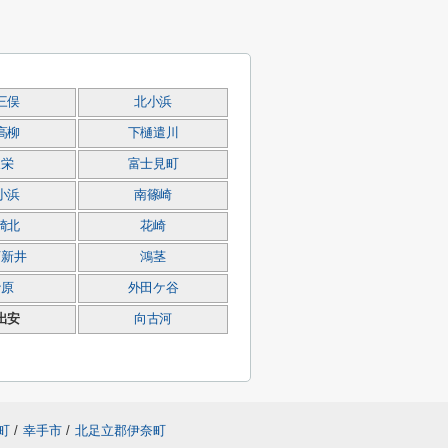
三俣
北小浜
高柳
下樋遣川
東栄
富士見町
小浜
南篠崎
崎北
花崎
下新井
鴻茎
砂原
外田ケ谷
出安
向古河
町
/
幸手市
/
北足立郡伊奈町