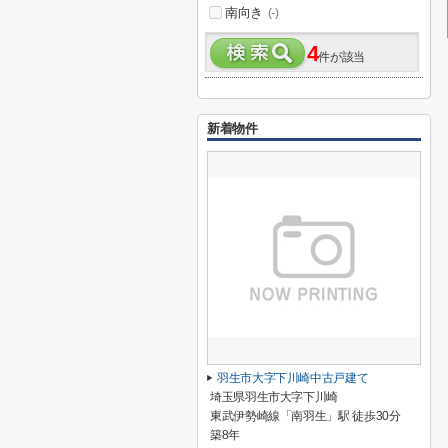
南向き
(-)
4
件が該当
新着物件
羽生市大字下川崎中古戸建て
埼玉県羽生市大字下川崎
東武伊勢崎線「南羽生」駅 徒歩30分
築8年