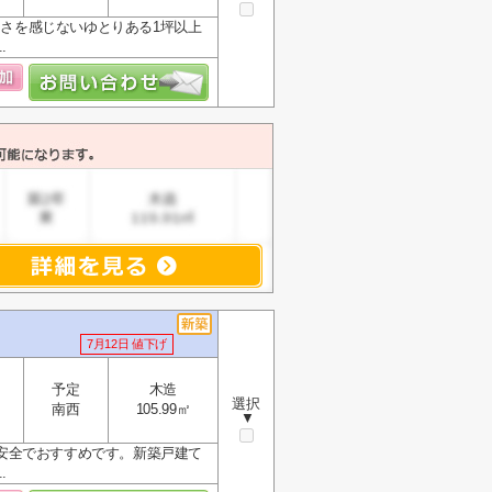
。窮屈さを感じないゆとりある1坪以上
.
7月12日 値下げ
予定
木造
選択
南西
105.99㎡
▼
安全でおすすめです。新築戸建て
.