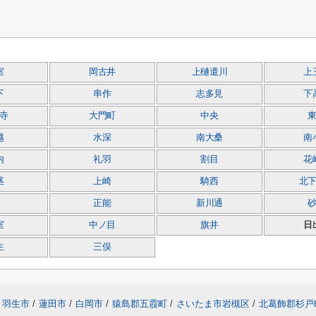
室
岡古井
上樋遣川
上
下
串作
志多見
下
寺
大門町
中央
越
水深
南大桑
南
内
礼羽
割目
花
茎
上崎
騎西
北
正能
新川通
室
中ノ目
旗井
日
生
三俣
羽生市
/
蓮田市
/
白岡市
/
猿島郡五霞町
/
さいたま市岩槻区
/
北葛飾郡杉戸