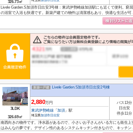
埼玉県
加須市
日出安
326.73㎡
Livele Garden.S加須市日出安3号棟：東武伊勢崎線加須駅にも近くて便利
の浴室で入浴も快適です。新築戸建ての物件は清潔感もあり、快適な生活が可..
Livele Garden.S加須市日出安2号棟
新築一戸建
2,880
万円
バス13分
日出安
3LDK
東武伊勢崎線
「
加須
」駅
停歩11分
埼玉県
加須市
日出安
326.69㎡
南西向きの物件です。浄水器があるので、小さいお子さんがいる方にも衛生上
はみんなの夢です。デザイン性のあるシステムキッチン付きなので、キッチン..