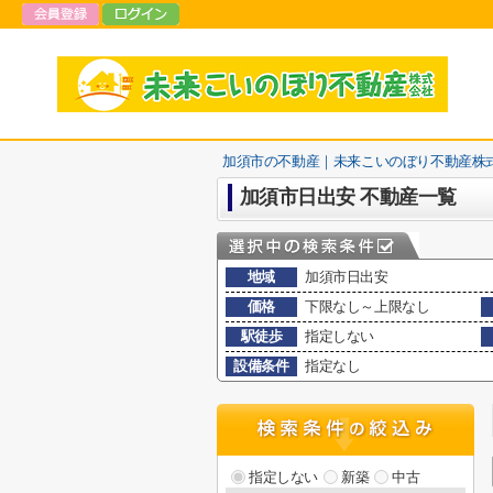
加須市の不動産｜未来こいのぼり不動産株
加須市日出安 不動産一覧
地域
加須市日出安
価格
下限なし～上限なし
駅徒歩
指定しない
設備条件
指定なし
指定しない
新築
中古