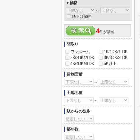
▼価格
～
値下げ物件
4
件が該当
間取り
ワンルーム
1K/1DK/1LDK
2K/2DK/2LDK
3K/3DK/3LDK
4K/4DK/4LDK
5K以上
建物面積
～
土地面積
～
駅からの徒歩
築年数