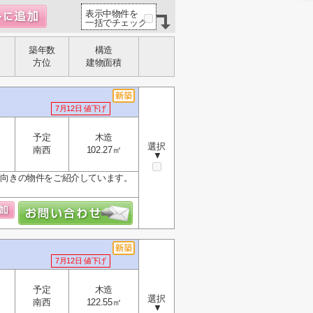
表示中物件を
一括でチェック
築年数
構造
方位
建物面積
7月12日 値下げ
予定
木造
選択
南西
102.27㎡
▼
。南西向きの物件をご紹介しています。
7月12日 値下げ
予定
木造
選択
南西
122.55㎡
▼