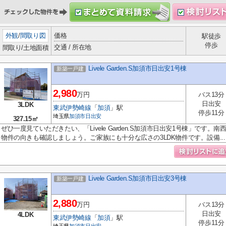
外観
/
間取り図
価格
駅徒歩
停歩
交通 / 所在地
間取り/土地面積
Livele Garden.S加須市日出安1号棟
新築一戸建
2,980
万円
バス13分
日出安
3LDK
東武伊勢崎線
「
加須
」駅
停歩11分
埼玉県
加須市
日出安
327.15㎡
ぜひ一度見ていただきたい、「Livele Garden.S加須市日出安1号棟」です
物件の向きも確認しましょう。ご家族にも十分な広さの3LDK物件です。設備...
Livele Garden.S加須市日出安3号棟
新築一戸建
2,880
万円
バス13分
日出安
4LDK
東武伊勢崎線
「
加須
」駅
停歩11分