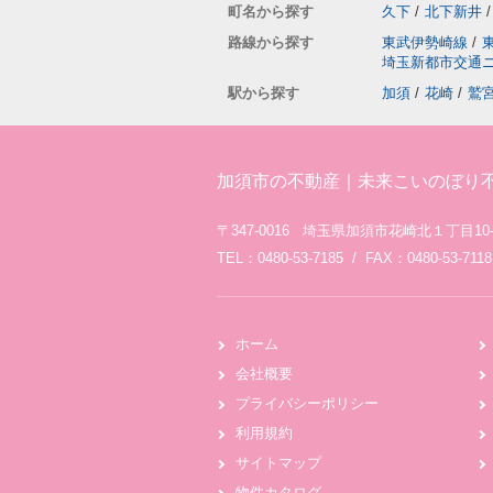
町名から探す
久下
/
北下新井
/
路線から探す
東武伊勢崎線
/
埼玉新都市交通
駅から探す
加須
/
花崎
/
鷲
加須市の不動産｜未来こいのぼり
〒347-0016 埼玉県加須市花崎北１丁目10-
TEL：0480-53-7185 / FAX：0480-53-7118
ホーム
会社概要
プライバシーポリシー
利用規約
サイトマップ
物件カタログ