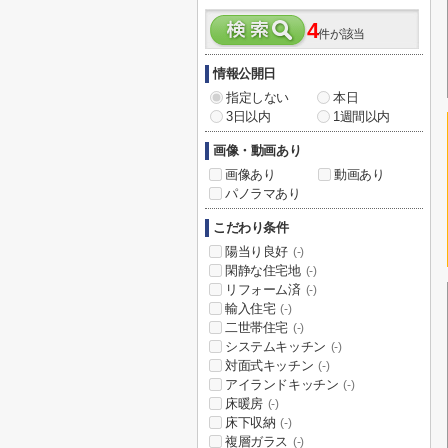
4
件が該当
情報公開日
指定しない
本日
3日以内
1週間以内
画像・動画あり
画像あり
動画あり
パノラマあり
こだわり条件
陽当り良好
(-)
閑静な住宅地
(-)
リフォーム済
(-)
輸入住宅
(-)
二世帯住宅
(-)
システムキッチン
(-)
対面式キッチン
(-)
アイランドキッチン
(-)
床暖房
(-)
床下収納
(-)
複層ガラス
(-)