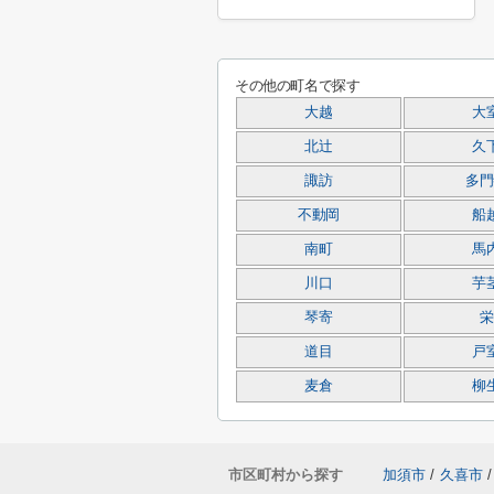
その他の町名で探す
大越
大
北辻
久
諏訪
多門
不動岡
船
南町
馬
川口
芋
琴寄
栄
道目
戸
麦倉
柳
市区町村から探す
加須市
/
久喜市
/