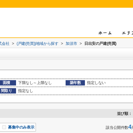
式会社
>
(戸建(売買))地域から探す
>
加須市
>
日出安の戸建(売買)
面積
下限なし～上限なし
築年数
指定しない
間取り
指定なし
並び順：
4
募集中のみ表示
該当公開件数