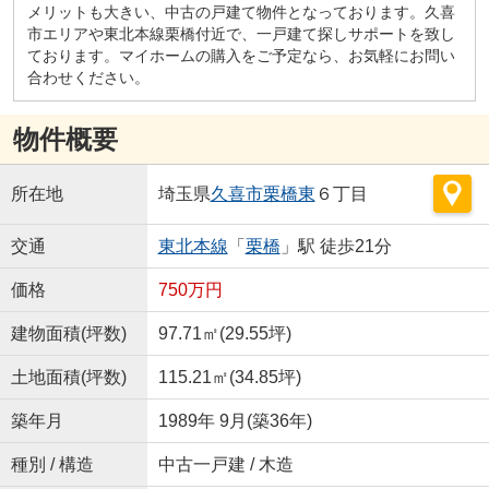
メリットも大きい、中古の戸建て物件となっております。久喜
市エリアや東北本線栗橋付近で、一戸建て探しサポートを致し
ております。マイホームの購入をご予定なら、お気軽にお問い
合わせください。
物件概要
所在地
埼玉県
久喜市
栗橋東
６丁目
交通
東北本線
「
栗橋
」駅 徒歩21分
価格
750万円
建物面積(坪数)
97.71㎡(29.55坪)
土地面積(坪数)
115.21㎡(34.85坪)
築年月
1989年 9月(築36年)
種別 / 構造
中古一戸建 / 木造