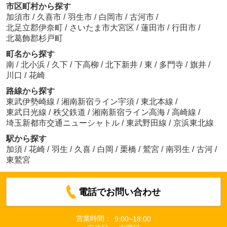
市区町村から探す
加須市
/
久喜市
/
羽生市
/
白岡市
/
古河市
/
北足立郡伊奈町
/
さいたま市大宮区
/
蓮田市
/
行田市
/
北葛飾郡杉戸町
町名から探す
南
/
北小浜
/
久下
/
下高柳
/
北下新井
/
東
/
多門寺
/
旗井
/
川口
/
花崎
路線から探す
東武伊勢崎線
/
湘南新宿ライン宇須
/
東北本線
/
東武日光線
/
秩父鉄道
/
湘南新宿ライン高海
/
高崎線
/
埼玉新都市交通ニューシャトル
/
東武野田線
/
京浜東北線
駅から探す
加須
/
花崎
/
羽生
/
久喜
/
白岡
/
栗橋
/
鷲宮
/
南羽生
/
古河
/
東鷲宮
電話でお問い合わせ
営業時間：
9:00~18:00