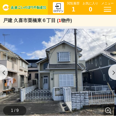
閲覧履歴
お気に入り
メニュー
1
0
戸建 久喜市栗橋東６丁目 (
1
物件)
1 / 9