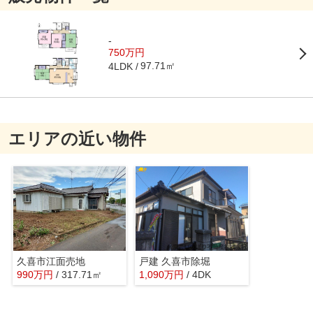
-
750万円
97.71㎡
4LDK
エリアの近い物件
久喜市江面売地
戸建 久喜市除堀
990
万
円
/ 317.71㎡
1,090
万
円
/ 4DK