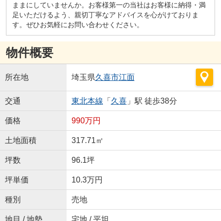
ままにしていませんか。お客様第一の当社はお客様に納得・満
足いただけるよう、親切丁寧なアドバイスを心がけておりま
す。ぜひお気軽にお問い合わせください。
物件概要
所在地
埼玉県
久喜市
江面
交通
東北本線
「
久喜
」駅 徒歩38分
価格
990万円
土地面積
317.71㎡
坪数
96.1坪
坪単価
10.3万円
種別
売地
地目 / 地勢
宅地 / 平坦