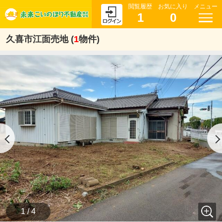
閲覧履歴
お気に入り
メニュー
1
0
久喜市江面売地 (
1
物件)
1 / 4