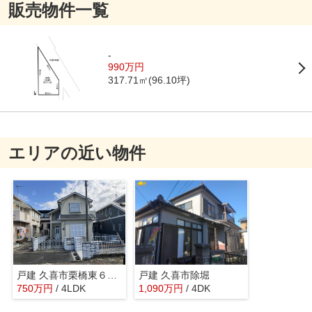
販売物件一覧
-
990万円
317.71㎡(96.10坪)
エリアの近い物件
戸建 久喜市栗橋東６丁目
戸建 久喜市除堀
750
万
円
/ 4LDK
1,090
万
円
/ 4DK