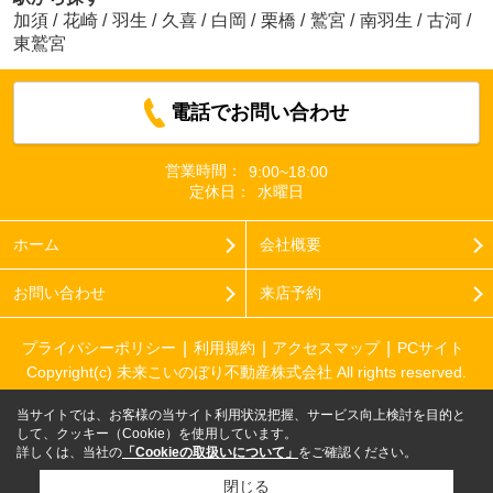
加須
/
花崎
/
羽生
/
久喜
/
白岡
/
栗橋
/
鷲宮
/
南羽生
/
古河
/
東鷲宮
電話でお問い合わせ
営業時間：
9:00~18:00
定休日：
水曜日
ホーム
会社概要
お問い合わせ
来店予約
プライバシーポリシー
利用規約
アクセスマップ
PCサイト
Copyright(c) 未来こいのぼり不動産株式会社 All rights reserved.
当サイトでは、お客様の当サイト利用状況把握、サービス向上検討を目的と
して、クッキー（Cookie）を使用しています。
詳しくは、当社の
「Cookieの取扱いについて」
をご確認ください。
閉じる