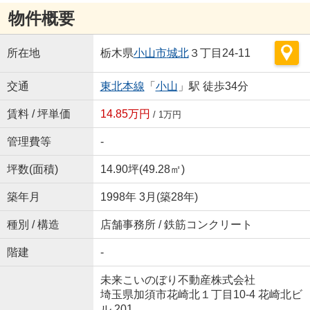
物件概要
所在地
栃木県
小山市
城北
３丁目24-11
交通
東北本線
「
小山
」駅 徒歩34分
賃料 / 坪単価
14.85万円
/ 1万円
管理費等
-
坪数(面積)
14.90坪(49.28㎡)
築年月
1998年 3月(築28年)
種別 / 構造
店舗事務所 / 鉄筋コンクリート
階建
-
未来こいのぼり不動産株式会社
埼玉県加須市花崎北１丁目10-4 花崎北ビ
ル 201