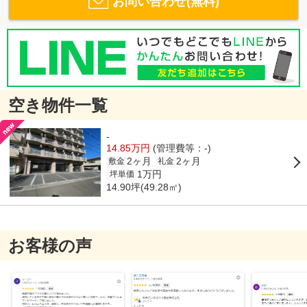
お問い合わせ(無料)
空き物件一覧
-
14.85万円
(管理費等：-)
2ヶ月
2ヶ月
敷金
礼金
1万円
坪単価
14.90坪(49.28㎡)
お客様の声