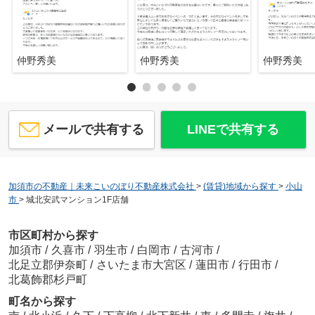
仲野秀美
仲野秀美
仲野秀美
メールで共有する
LINEで共有する
加須市の不動産｜未来こいのぼり不動産株式会社
>
(賃貸)地域から探す
>
小山
市
>
城北安武マンション1F店舗
市区町村から探す
加須市
/
久喜市
/
羽生市
/
白岡市
/
古河市
/
北足立郡伊奈町
/
さいたま市大宮区
/
蓮田市
/
行田市
/
北葛飾郡杉戸町
町名から探す