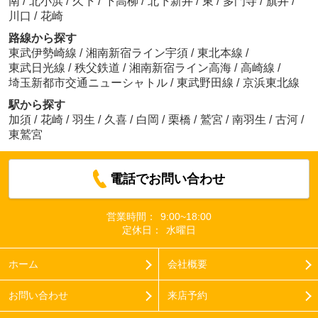
南
/
北小浜
/
久下
/
下高柳
/
北下新井
/
東
/
多門寺
/
旗井
/
川口
/
花崎
路線から探す
東武伊勢崎線
/
湘南新宿ライン宇須
/
東北本線
/
東武日光線
/
秩父鉄道
/
湘南新宿ライン高海
/
高崎線
/
埼玉新都市交通ニューシャトル
/
東武野田線
/
京浜東北線
駅から探す
加須
/
花崎
/
羽生
/
久喜
/
白岡
/
栗橋
/
鷲宮
/
南羽生
/
古河
/
東鷲宮
電話でお問い合わせ
営業時間：
9:00~18:00
定休日：
水曜日
ホーム
会社概要
お問い合わせ
来店予約