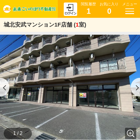
閲覧履歴
お気に入り
メニュー
1
0
城北安武マンション1F店舗 (
1
室)
1 / 2