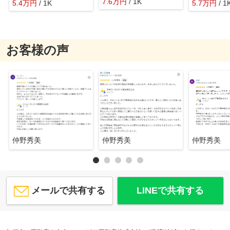
7.6
万
円
/ 1K
5.4
万
円
/ 1K
5.7
万
円
/ 1
お客様の声
仲野秀美
仲野秀美
仲野秀美
メールで共有する
LINEで共有する