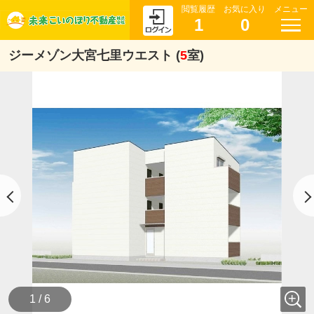
閲覧履歴
お気に入り
メニュー
1
0
ジーメゾン大宮七里ウエスト (
5
室)
1 / 6