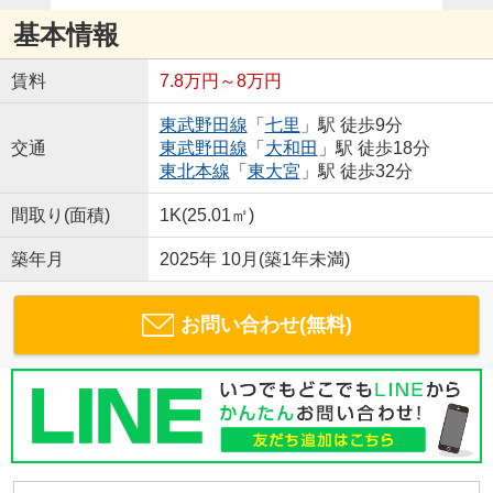
基本情報
賃料
7.8万円～8万円
東武野田線
「
七里
」駅 徒歩9分
交通
東武野田線
「
大和田
」駅 徒歩18分
東北本線
「
東大宮
」駅 徒歩32分
間取り(面積)
1K(25.01㎡)
築年月
2025年 10月(築1年未満)
お問い合わせ(無料)