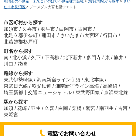
加須市の不動産｜未来こいのぼり不動産株式会社
>
(賃貸)地域から探す
>
さい
たま市見沼区
>
ジーメゾン大宮七里ウエスト
市区町村から探す
加須市
/
久喜市
/
羽生市
/
白岡市
/
古河市
/
北足立郡伊奈町
/
蓮田市
/
さいたま市大宮区
/
行田市
/
北葛飾郡杉戸町
町名から探す
南
/
北小浜
/
久下
/
下高柳
/
北下新井
/
多門寺
/
東
/
旗井
/
川口
/
花崎
路線から探す
東武伊勢崎線
/
湘南新宿ライン宇須
/
東北本線
/
東武日光線
/
秩父鉄道
/
湘南新宿ライン高海
/
高崎線
/
埼玉新都市交通ニューシャトル
/
東武野田線
/
京浜東北線
駅から探す
加須
/
花崎
/
羽生
/
久喜
/
白岡
/
栗橋
/
鷲宮
/
南羽生
/
古河
/
東鷲宮
電話でお問い合わせ