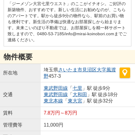
「ジーメゾン大宮七里ウエスト」のここがイチオシ。ご好評の
新築物件、おすすめです。新しい生活にお勧めなのが、こちら
のアパートです。駅から徒歩9分の物件なら、駅前のお買い物
も便利です。新生活の準備は快適なお部屋探しから始まりま
す。未来こいのぼり不動産では、お部屋探しを精一杯サポート
致しますので、0480-53-7185/info@mirai-koinobori.comまでご
連絡ください。
物件概要
埼玉県
さいたま市見沼区
大字風渡
所在地
野
457-3
東武野田線
「
七里
」駅 徒歩9分
交通
東武野田線
「
大和田
」駅 徒歩18分
東北本線
「
東大宮
」駅 徒歩32分
賃料
7.8万円～8万円
管理費等
11,000円