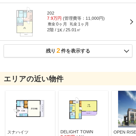
202
7.9万円
(管理費等：11,000円)
0ヶ月
1ヶ月
敷金
礼金
2階
25.01㎡
1K
2
残り
件を表示する
エリアの近い物件
DELIGHT TOWN
スナハイツ
OPEN RI