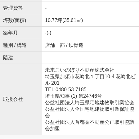
管理費等
-
坪数(面積)
10.77坪(35.61㎡)
築年月
-(-)
種別 / 構造
店舗一部 / 鉄骨造
階建
-
未来こいのぼり不動産株式会社
埼玉県加須市花崎北１丁目10-4 花崎北ビ
ル 201
TEL:0480-53-7185
埼玉県知事 (1) 第24746号
取扱会社
公益社団法人埼玉県宅地建物取引業協会
公益社団法人全国宅地建物取引業保証協
会
公益社団法人首都圏不動産公正取引協議
会加盟