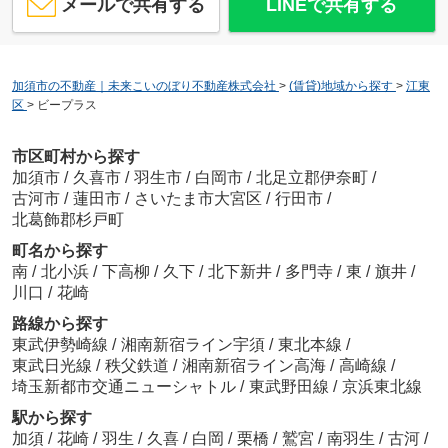
メールで共有する
LINEで共有する
加須市の不動産｜未来こいのぼり不動産株式会社
>
(賃貸)地域から探す
>
江東
区
>
ビープラス
市区町村から探す
加須市
/
久喜市
/
羽生市
/
白岡市
/
北足立郡伊奈町
/
古河市
/
蓮田市
/
さいたま市大宮区
/
行田市
/
北葛飾郡杉戸町
町名から探す
南
/
北小浜
/
下高柳
/
久下
/
北下新井
/
多門寺
/
東
/
旗井
/
川口
/
花崎
路線から探す
東武伊勢崎線
/
湘南新宿ライン宇須
/
東北本線
/
東武日光線
/
秩父鉄道
/
湘南新宿ライン高海
/
高崎線
/
埼玉新都市交通ニューシャトル
/
東武野田線
/
京浜東北線
駅から探す
加須
/
花崎
/
羽生
/
久喜
/
白岡
/
栗橋
/
鷲宮
/
南羽生
/
古河
/