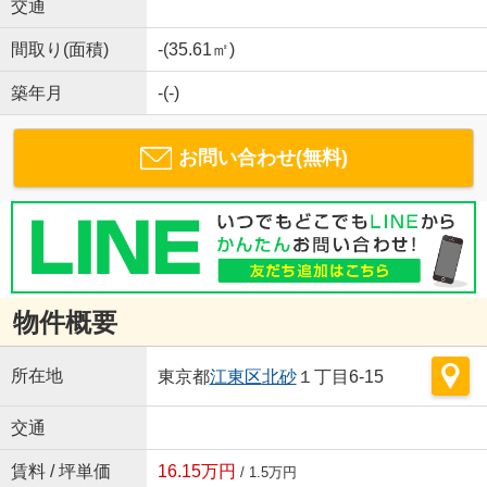
交通
間取り(面積)
-(35.61㎡)
築年月
-(-)
お問い合わせ(無料)
物件概要
所在地
東京都
江東区
北砂
１丁目6-15
交通
賃料 / 坪単価
16.15万円
/ 1.5万円