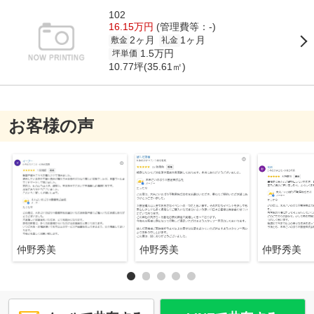
102
16.15万円
(管理費等：-)
2ヶ月
1ヶ月
敷金
礼金
1.5万円
坪単価
10.77坪(35.61㎡)
お客様の声
仲野秀美
仲野秀美
仲野秀美