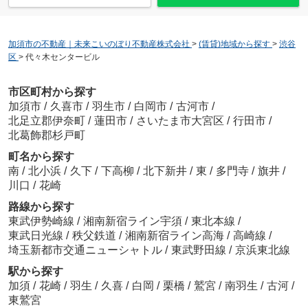
加須市の不動産｜未来こいのぼり不動産株式会社
>
(賃貸)地域から探す
>
渋谷
区
>
代々木センタービル
市区町村から探す
加須市
/
久喜市
/
羽生市
/
白岡市
/
古河市
/
北足立郡伊奈町
/
蓮田市
/
さいたま市大宮区
/
行田市
/
北葛飾郡杉戸町
町名から探す
南
/
北小浜
/
久下
/
下高柳
/
北下新井
/
東
/
多門寺
/
旗井
/
川口
/
花崎
路線から探す
東武伊勢崎線
/
湘南新宿ライン宇須
/
東北本線
/
東武日光線
/
秩父鉄道
/
湘南新宿ライン高海
/
高崎線
/
埼玉新都市交通ニューシャトル
/
東武野田線
/
京浜東北線
駅から探す
加須
/
花崎
/
羽生
/
久喜
/
白岡
/
栗橋
/
鷲宮
/
南羽生
/
古河
/
東鷲宮