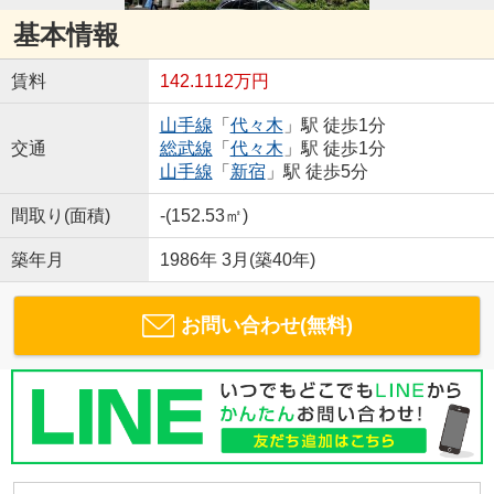
基本情報
賃料
142.1112万円
山手線
「
代々木
」駅 徒歩1分
交通
総武線
「
代々木
」駅 徒歩1分
山手線
「
新宿
」駅 徒歩5分
間取り(面積)
-(152.53㎡)
築年月
1986年 3月(築40年)
お問い合わせ(無料)