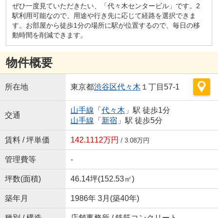
ぜひ一度見ていただきたい、「代々木センタービル」です。2
駅利用可能なので、用途や行き先に応じて経路を選択できま
す。お部屋から徒歩1分の場所に駅が位置するので、毎日の移
動時間を削減できます。
物件概要
所在地
東京都
渋谷区
代々木
１丁目57-1
山手線
「
代々木
」駅 徒歩1分
交通
山手線
「
新宿
」駅 徒歩5分
賃料 / 坪単価
142.1112万円
/ 3.08万円
管理費等
-
坪数(面積)
46.14坪(152.53㎡)
築年月
1986年 3月(築40年)
種別 / 構造
店舗事務所 / 鉄筋コンクリート