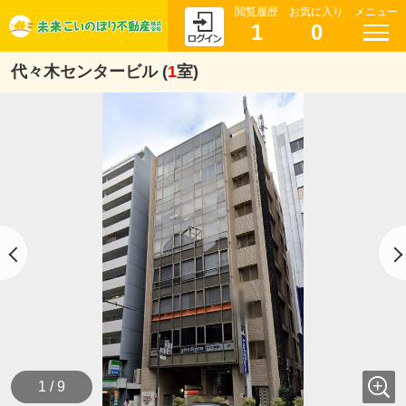
閲覧履歴
お気に入り
メニュー
1
0
代々木センタービル (
1
室)
1 / 9