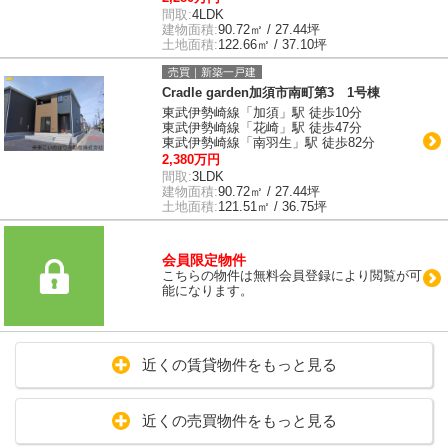
間取:
4LDK
建物面積:
90.72㎡ / 27.44坪
土地面積:
122.66㎡ / 37.10坪
売買｜新築一戸建
Cradle garden加須市南町第3 1号棟
東武伊勢崎線「加須」駅 徒歩10分
東武伊勢崎線「花崎」駅 徒歩47分
東武伊勢崎線「南羽生」駅 徒歩82分
2,380万円
間取:
3LDK
建物面積:
90.72㎡ / 27.44坪
土地面積:
121.51㎡ / 36.75坪
会員限定物件
こちらの物件は無料会員登録により閲覧が可
能になります。
近くの賃貸物件をもっと見る
近くの売買物件をもっと見る