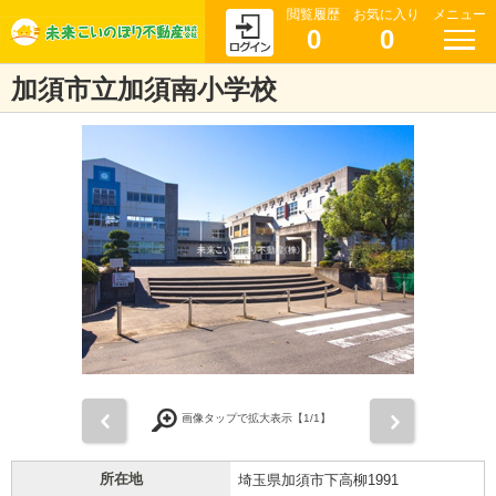
閲覧履歴
お気に入り
メニュー
0
0
加須市立加須南小学校
前
次
画像タップで拡大表示【
1
/1】
所在地
埼玉県加須市下高柳1991