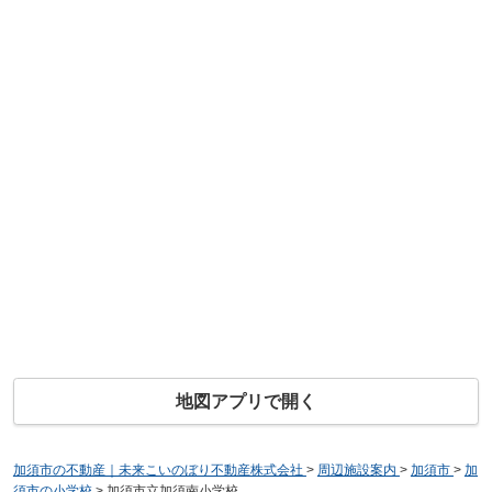
地図アプリで開く
加須市の不動産｜未来こいのぼり不動産株式会社
>
周辺施設案内
>
加須市
>
加
須市の小学校
>
加須市立加須南小学校