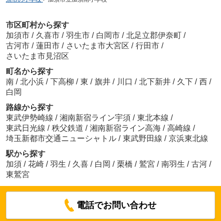
市区町村から探す
加須市
/
久喜市
/
羽生市
/
白岡市
/
北足立郡伊奈町
/
古河市
/
蓮田市
/
さいたま市大宮区
/
行田市
/
さいたま市見沼区
町名から探す
南
/
北小浜
/
下高柳
/
東
/
旗井
/
川口
/
北下新井
/
久下
/
西
/
白岡
路線から探す
東武伊勢崎線
/
湘南新宿ライン宇須
/
東北本線
/
東武日光線
/
秩父鉄道
/
湘南新宿ライン高海
/
高崎線
/
埼玉新都市交通ニューシャトル
/
東武野田線
/
京浜東北線
駅から探す
加須
/
花崎
/
羽生
/
久喜
/
白岡
/
栗橋
/
鷲宮
/
南羽生
/
古河
/
東鷲宮
電話でお問い合わせ