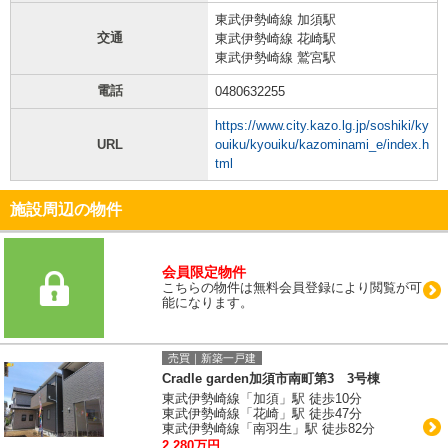
東武伊勢崎線 加須駅
交通
東武伊勢崎線 花崎駅
東武伊勢崎線 鷲宮駅
電話
0480632255
https://www.city.kazo.lg.jp/soshiki/ky
URL
ouiku/kyouiku/kazominami_e/index.h
tml
施設周辺の物件
会員限定物件
こちらの物件は無料会員登録により閲覧が可
能になります。
売買｜新築一戸建
Cradle garden加須市南町第3 3号棟
東武伊勢崎線「加須」駅 徒歩10分
東武伊勢崎線「花崎」駅 徒歩47分
東武伊勢崎線「南羽生」駅 徒歩82分
2,280万円