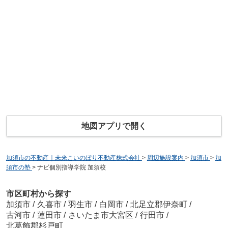
地図アプリで開く
加須市の不動産｜未来こいのぼり不動産株式会社
>
周辺施設案内
>
加須市
>
加
須市の塾
>
ナビ個別指導学院 加須校
市区町村から探す
加須市
/
久喜市
/
羽生市
/
白岡市
/
北足立郡伊奈町
/
古河市
/
蓮田市
/
さいたま市大宮区
/
行田市
/
北葛飾郡杉戸町