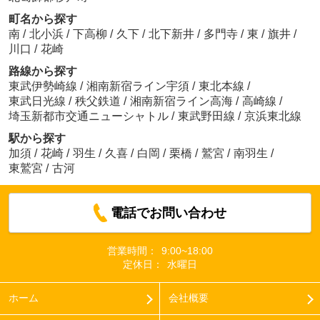
町名から探す
南
/
北小浜
/
下高柳
/
久下
/
北下新井
/
多門寺
/
東
/
旗井
/
川口
/
花崎
路線から探す
東武伊勢崎線
/
湘南新宿ライン宇須
/
東北本線
/
東武日光線
/
秩父鉄道
/
湘南新宿ライン高海
/
高崎線
/
埼玉新都市交通ニューシャトル
/
東武野田線
/
京浜東北線
駅から探す
加須
/
花崎
/
羽生
/
久喜
/
白岡
/
栗橋
/
鷲宮
/
南羽生
/
東鷲宮
/
古河
電話でお問い合わせ
営業時間：
9:00~18:00
定休日：
水曜日
ホーム
会社概要