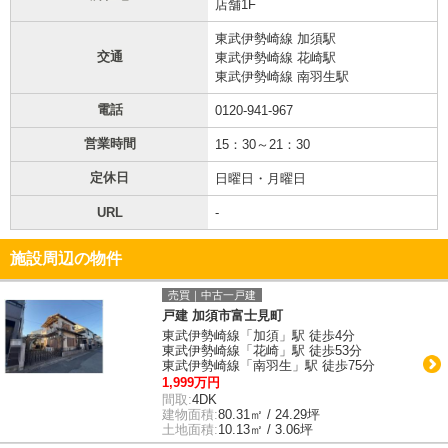
店舗1F
東武伊勢崎線 加須駅
交通
東武伊勢崎線 花崎駅
東武伊勢崎線 南羽生駅
電話
0120-941-967
営業時間
15：30～21：30
定休日
日曜日・月曜日
URL
-
施設周辺の物件
売買｜中古一戸建
戸建 加須市富士見町
東武伊勢崎線「加須」駅 徒歩4分
東武伊勢崎線「花崎」駅 徒歩53分
東武伊勢崎線「南羽生」駅 徒歩75分
1,999万円
間取:
4DK
建物面積:
80.31㎡ / 24.29坪
土地面積:
10.13㎡ / 3.06坪