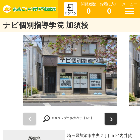
閲覧履歴
お気に入り
メニュー
0
0
ナビ個別指導学院 加須校
前
次
画像タップで拡大表示【
1
/2】
埼玉県加須市中央２丁目5-24内井貸
所在地