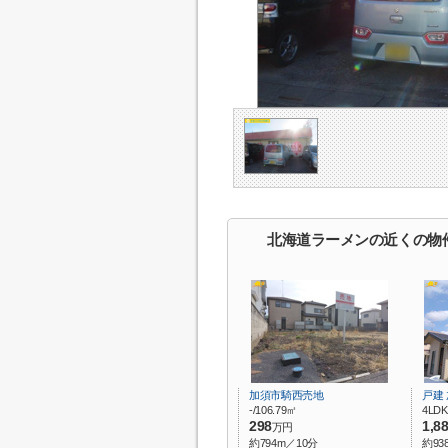
北海道ラーメンの近くの物
加須市騎西売地
戸建
-/106.79㎡
4LDK
298
1,8
万円
約794m／10分
約93