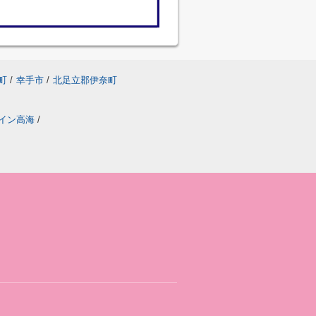
町
/
幸手市
/
北足立郡伊奈町
イン高海
/