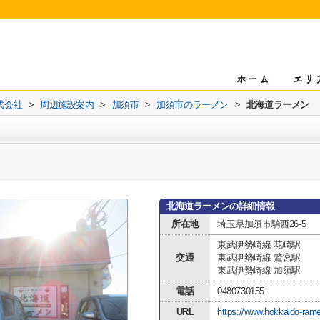
式会社
>
周辺施設案内
>
加須市
>
加須市のラーメン
>
北海道ラーメン
北海道ラーメンの詳細情報
所在地
埼玉県加須市騎西26-5
東武伊勢崎線 花崎駅
交通
東武伊勢崎線 鷲宮駅
東武伊勢崎線 加須駅
電話
0480730155
URL
https://www.hokkaido-ram