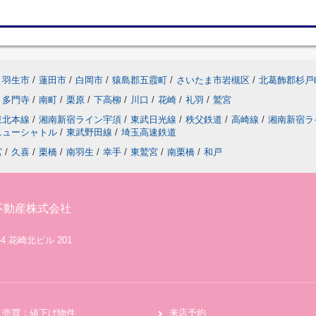
羽生市
/
蓮田市
/
白岡市
/
猿島郡五霞町
/
さいたま市岩槻区
/
北葛飾郡杉戸
多門寺
/
南町
/
栗原
/
下高柳
/
川口
/
花崎
/
礼羽
/
鷲宮
東北本線
/
湘南新宿ライン宇須
/
東武日光線
/
秩父鉄道
/
高崎線
/
湘南新宿ラ
ニューシャトル
/
東武野田線
/
埼玉高速鉄道
宮
/
久喜
/
栗橋
/
南羽生
/
幸手
/
東鷲宮
/
南栗橋
/
和戸
不動産株式会社
4 花崎北ビル 201
売買：値下げ物件
来店予約