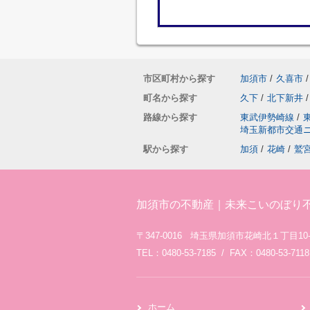
市区町村から探す
加須市
/
久喜市
/
町名から探す
久下
/
北下新井
/
路線から探す
東武伊勢崎線
/
埼玉新都市交通
駅から探す
加須
/
花崎
/
鷲
加須市の不動産｜未来こいのぼり
〒347-0016 埼玉県加須市花崎北１丁目10-
TEL：0480-53-7185 / FAX：0480-53-7118
ホーム