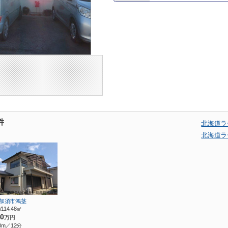
件
北海道ラ
北海道ラ
 加須市鴻茎
/114.48㎡
80
万円
8m／12分