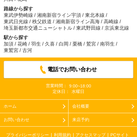
路線から探す
東武伊勢崎線
/
湘南新宿ライン宇須
/
東北本線
/
東武日光線
/
秩父鉄道
/
湘南新宿ライン高海
/
高崎線
/
埼玉新都市交通ニューシャトル
/
東武野田線
/
京浜東北線
駅から探す
加須
/
花崎
/
羽生
/
久喜
/
白岡
/
栗橋
/
鷲宮
/
南羽生
/
東鷲宮
/
古河
電話でお問い合わせ
営業時間：
9:00~18:00
定休日：
水曜日
ホーム
会社概要
お問い合わせ
来店予約
プライバシーポリシー
利用規約
アクセスマップ
PCサイト