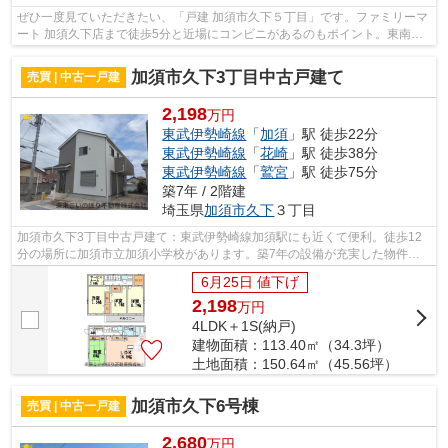
ぜひ一度見ていただきたい、「戸建 加須市久下５丁目」です。ファミリーマ
ート 加須久下店まで徒歩5分と近場にコンビニがあるのもポイント。東南側
道路に面した物件は住んでみてわかる...
加須市久下3丁目中古戸建て
売買 | 中古一戸建
2,198
万円
東武伊勢崎線
「
加須
」駅 徒歩22分
東武伊勢崎線
「
花崎
」駅 徒歩38分
東武伊勢崎線
「
鷲宮
」駅 徒歩75分
築7年 / 2階建
埼玉県
加須市
久下
３丁目
加須市久下3丁目中古戸建て：東武伊勢崎線加須駅にも近くて便利。徒歩12
分の場所に加須市立加須小学校があります。築7年の設備が充実した物件と
なっています。中古の戸建て物件は幅広...
6月25日 値下げ
2,198
万
円
4LDK＋1S(納戸)
建物面積：113.40㎡（34.3坪）
土地面積：150.64㎡（45.56坪）
加須市久下6号棟
売買 | 中古一戸建
2,680
万円