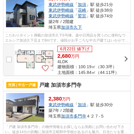
東武伊勢崎線
「
加須
」駅 徒歩21分
東武伊勢崎線
「
花崎
」駅 徒歩38分
東武伊勢崎線
「
鷲宮
」駅 徒歩74分
築2年 / 2階建
埼玉県
加須市
久下
こだわりポイント満載の加須市久下6号棟。薬や日用品を買うのに便利なウ
エルシア加須久下店まで8mです。値段がお手ごろな中古戸建てはいかがでし
ょうか。ベタ基礎による建築の為、床下...
6月22日 値下げ
2,680
万
円
4LDK
建物面積：100.19㎡（30.3坪）
土地面積：145.84㎡（44.11坪）
戸建 加須市多門寺
売買 | 中古一戸建
2,380
万円
東武伊勢崎線
「
加須
」駅 徒歩30分
築7年 / 2階建
埼玉県
加須市
多門寺
４２７-５
「戸建 加須市多門寺」の物件情報をお探しならお気軽にお問い合わせ下さ
い。徒歩14分の距離に加須市立昭和中学校があるのも魅力。日当たりを重視