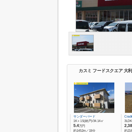
カスミ フードスクエア 大
サンダーバード
Crad
1K＋1S(納戸)/34.14㎡
3LDK
5.4
2,3
万円
約1452m／19分
約21