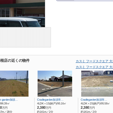
利根店の近くの物件
カスミ フードスクエア 
カスミ フードスクエア 
le garden加須…
Cradlegarden加須市…
Cradlegarden加須市…
/96.39㎡
4LDK＋1S(納戸)/95.16㎡
4LDK＋2S(納戸)/95.58㎡
80
2,380
2,380
万円
万円
万円
67m／28分
約141m／2分
約141m／2分