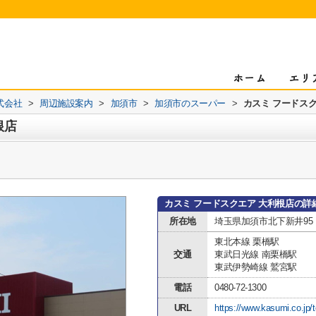
式会社
>
周辺施設案内
>
加須市
>
加須市のスーパー
>
カスミ フードス
根店
カスミ フードスクエア 大利根店の詳
所在地
埼玉県加須市北下新井95
東北本線 栗橋駅
交通
東武日光線 南栗橋駅
東武伊勢崎線 鷲宮駅
電話
0480-72-1300
URL
https://www.kasumi.co.jp/