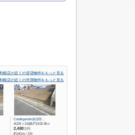
大利根店の近くの賃貸物件をもっと見る
大利根店の近くの売買物件をもっと見る
Cradlegarden加須市…
4LDK＋1S(納戸)/102.06㎡
2,480
万円
約141m／2分