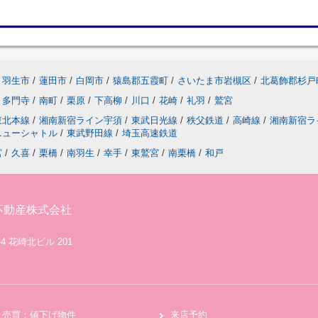
羽生市
/
蓮田市
/
白岡市
/
猿島郡五霞町
/
さいたま市岩槻区
/
北葛飾郡杉戸
多門寺
/
南町
/
栗原
/
下高柳
/
川口
/
花崎
/
礼羽
/
鷲宮
東北本線
/
湘南新宿ライン宇須
/
東武日光線
/
秩父鉄道
/
高崎線
/
湘南新宿ラ
ニューシャトル
/
東武野田線
/
埼玉高速鉄道
宮
/
久喜
/
栗橋
/
南羽生
/
幸手
/
東鷲宮
/
南栗橋
/
和戸
不動産株式会社
4 花崎北ビル 201
売買：値下げ物件
来店予約