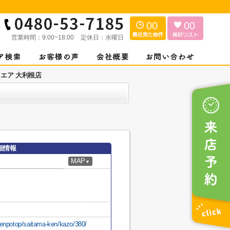
00
00
営業時間：
9:00~18:00
定休日：
水曜日
クエア 大利根店
細情報
MAP
▼
tenpotop/saitama-ken/kazo/380/