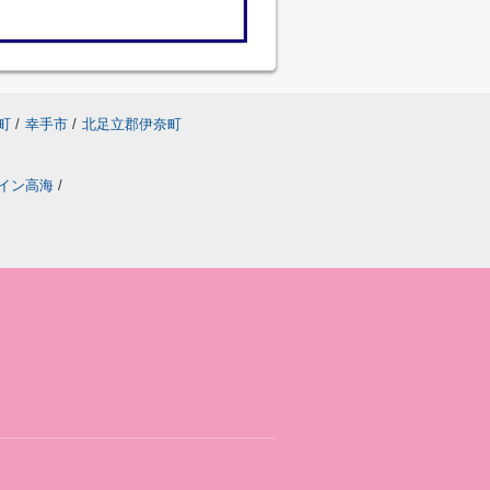
町
/
幸手市
/
北足立郡伊奈町
イン高海
/