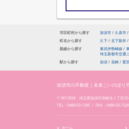
市区町村から探す
加須市
/
久喜市
/
町名から探す
久下
/
北下新井
/
路線から探す
東武伊勢崎線
/
埼玉新都市交通
駅から探す
加須
/
花崎
/
鷲
加須市の不動産｜未来こいのぼり
〒347-0016 埼玉県加須市花崎北１丁目10-
TEL：0480-53-7185 / FAX：0480-53-7118
ホーム