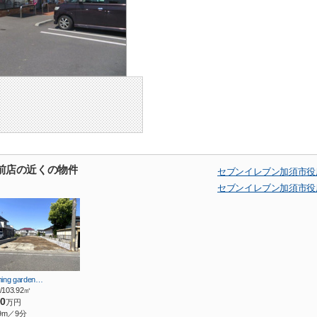
前店の近くの物件
セブンイレブン加須市役
セブンイレブン加須市役
ming garden…
/103.92㎡
90
万円
9m／9分