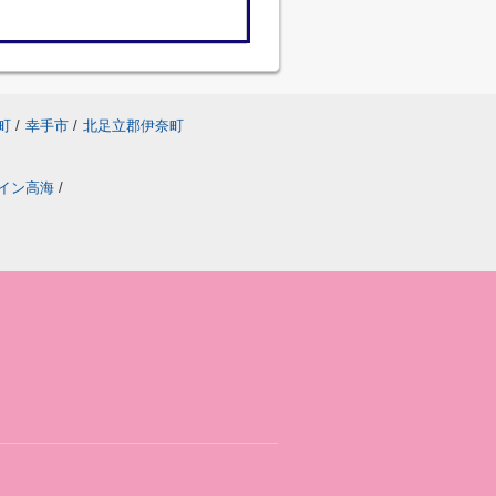
町
/
幸手市
/
北足立郡伊奈町
イン高海
/