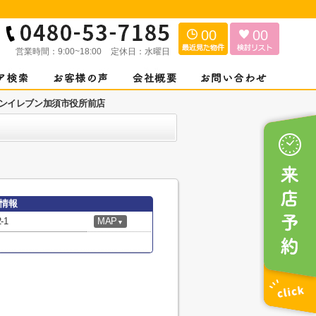
00
00
営業時間：
9:00~18:00
定休日：
水曜日
ンイレブン加須市役所前店
情報
-1
MAP
▼