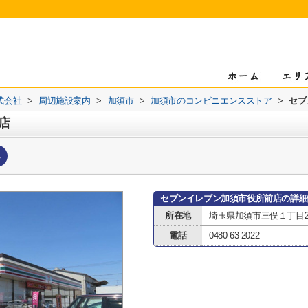
式会社
>
周辺施設案内
>
加須市
>
加須市のコンビニエンスストア
>
セブ
店
へ
セブンイレブン加須市役所前店の詳細
所在地
埼玉県加須市三俣１丁目2
電話
0480-63-2022