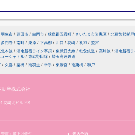
羽生市
/
蓮田市
/
白岡市
/
猿島郡五霞町
/
さいたま市岩槻区
/
北葛飾郡杉戸
多門寺
/
南町
/
栗原
/
下高柳
/
川口
/
花崎
/
礼羽
/
鷲宮
東北本線
/
湘南新宿ライン宇須
/
東武日光線
/
秩父鉄道
/
高崎線
/
湘南新宿ラ
ニューシャトル
/
東武野田線
/
埼玉高速鉄道
宮
/
久喜
/
栗橋
/
南羽生
/
幸手
/
東鷲宮
/
南栗橋
/
和戸
不動産株式会社
4 花崎北ビル 201
売買：値下げ物件
来店予約