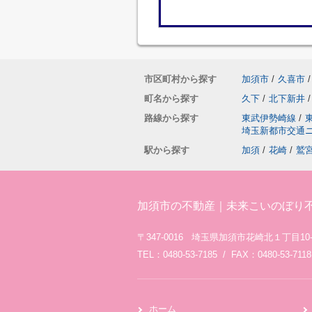
市区町村から探す
加須市
/
久喜市
/
町名から探す
久下
/
北下新井
/
路線から探す
東武伊勢崎線
/
埼玉新都市交通
駅から探す
加須
/
花崎
/
鷲
加須市の不動産｜未来こいのぼり
〒347-0016 埼玉県加須市花崎北１丁目10-
TEL：0480-53-7185 / FAX：0480-53-7118
ホーム