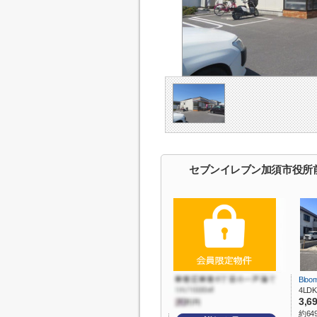
セブンイレブン加須市役所
Bloo
4LDK
3,6
約64