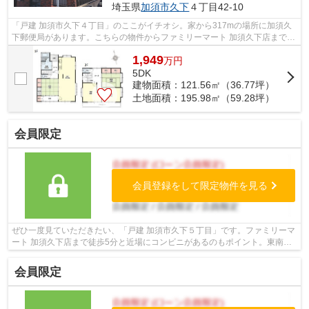
埼玉県
加須市
久下
４丁目42-10
「戸建 加須市久下４丁目」のここがイチオシ。家から317mの場所に加須久
下郵便局があります。こちらの物件からファミリーマート 加須久下店まで
404mです。前面道路と高低差がない形状...
1,949
万
円
5DK
建物面積：121.56㎡（36.77坪）
土地面積：195.98㎡（59.28坪）
会員限定
会員登録をして限定物件を見る
ぜひ一度見ていただきたい、「戸建 加須市久下５丁目」です。ファミリーマ
ート 加須久下店まで徒歩5分と近場にコンビニがあるのもポイント。東南側
道路に面した物件は住んでみてわかる...
会員限定