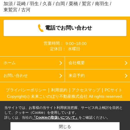
加須
/
花崎
/
羽生
/
久喜
/
白岡
/
栗橋
/
鷲宮
/
南羽生
/
東鷲宮
/
古河
電話でお問い合わせ
営業時間：
9:00~18:00
定休日：
水曜日
ホーム
会社概要
お問い合わせ
来店予約
プライバシーポリシー
利用規約
アクセスマップ
PCサイト
Copyright(c) 未来こいのぼり不動産株式会社 All rights reserved.
当サイトでは、お客様の当サイト利用状況把握、サービス向上検討を目的と
して、クッキー（Cookie）を使用しています。
詳しくは、当社の
「Cookieの取扱いについて」
をご確認ください。
閉じる