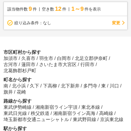
9
12
1～9
該当物件数
件
空き数
件
件を表示
変更
絞り込み条件：
なし
市区町村から探す
加須市
/
久喜市
/
羽生市
/
白岡市
/
北足立郡伊奈町
/
古河市
/
蓮田市
/
さいたま市大宮区
/
行田市
/
北葛飾郡杉戸町
町名から探す
南
/
北小浜
/
久下
/
下高柳
/
北下新井
/
多門寺
/
東
/
川口
/
旗井
/
花崎
路線から探す
東武伊勢崎線
/
湘南新宿ライン宇須
/
東北本線
/
東武日光線
/
秩父鉄道
/
湘南新宿ライン高海
/
高崎線
/
埼玉新都市交通ニューシャトル
/
東武野田線
/
京浜東北線
駅から探す