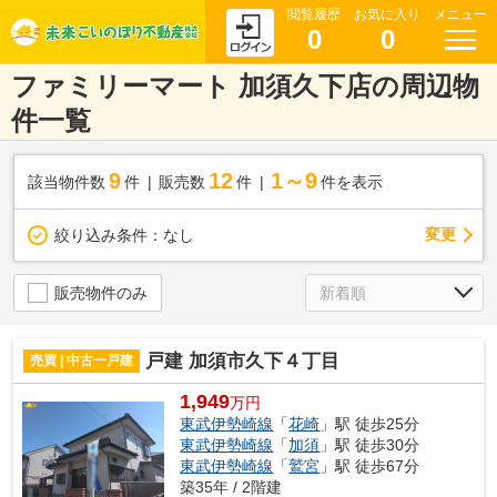
閲覧履歴
お気に入り
メニュー
0
0
ファミリーマート 加須久下店の周辺物
件一覧
9
12
1～9
該当物件数
件
販売数
件
件を表示
変更
絞り込み条件：
なし
販売物件のみ
戸建 加須市久下４丁目
売買 | 中古一戸建
1,949
万円
東武伊勢崎線
「
花崎
」駅 徒歩25分
東武伊勢崎線
「
加須
」駅 徒歩30分
東武伊勢崎線
「
鷲宮
」駅 徒歩67分
築35年 / 2階建