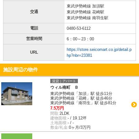
東武伊勢崎線 加須駅
交通
東武伊勢崎線 花崎駅
東武伊勢崎線 南羽生駅
電話
0480-53-6112
営業時間
6：00～23：00
https://store.seicomart.co.jp/detail.p
URL
hp?nbr=23381
施設周辺の物件
賃貸｜アパート
ウィル南町 Ｂ
東武伊勢崎線「加須」駅 徒歩11分
東武伊勢崎線「花崎」駅 徒歩46分
東武伊勢崎線「南羽生」駅 徒歩81分
7.5万円
間取:
2LDK
建物面積:
- / 19.12坪
土地面積:
- / -
敷金/礼金:
0ヶ月/3万円