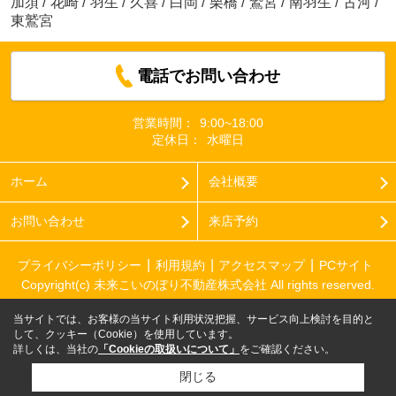
加須
/
花崎
/
羽生
/
久喜
/
白岡
/
栗橋
/
鷲宮
/
南羽生
/
古河
/
東鷲宮
電話でお問い合わせ
営業時間：
9:00~18:00
定休日：
水曜日
ホーム
会社概要
お問い合わせ
来店予約
プライバシーポリシー
利用規約
アクセスマップ
PCサイト
Copyright(c) 未来こいのぼり不動産株式会社 All rights reserved.
当サイトでは、お客様の当サイト利用状況把握、サービス向上検討を目的と
して、クッキー（Cookie）を使用しています。
詳しくは、当社の
「Cookieの取扱いについて」
をご確認ください。
閉じる