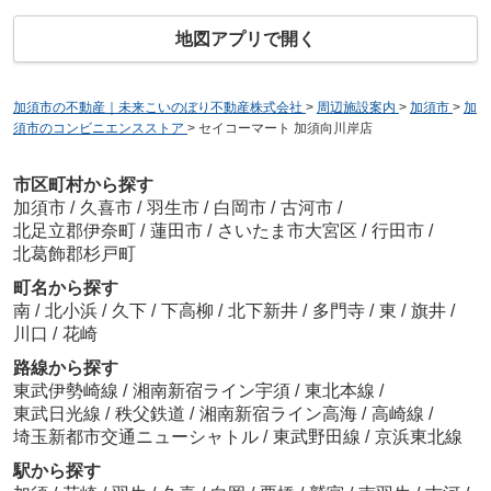
地図アプリで開く
加須市の不動産｜未来こいのぼり不動産株式会社
>
周辺施設案内
>
加須市
>
加
須市のコンビニエンスストア
>
セイコーマート 加須向川岸店
市区町村から探す
加須市
/
久喜市
/
羽生市
/
白岡市
/
古河市
/
北足立郡伊奈町
/
蓮田市
/
さいたま市大宮区
/
行田市
/
北葛飾郡杉戸町
町名から探す
南
/
北小浜
/
久下
/
下高柳
/
北下新井
/
多門寺
/
東
/
旗井
/
川口
/
花崎
路線から探す
東武伊勢崎線
/
湘南新宿ライン宇須
/
東北本線
/
東武日光線
/
秩父鉄道
/
湘南新宿ライン高海
/
高崎線
/
埼玉新都市交通ニューシャトル
/
東武野田線
/
京浜東北線
駅から探す