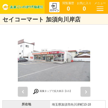
閲覧履歴
お気に入り
メニュー
0
0
セイコーマート 加須向川岸店
前
次
画像タップで拡大表示【
1
/1】
所在地
埼玉県加須市向川岸町10-18