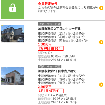
会員限定物件
こちらの物件は無料会員登録により閲覧が可
能になります。
売買｜中古一戸建
加須市東栄２丁目の中古一戸建
東武伊勢崎線「加須」駅 徒歩15分
東武伊勢崎線「花崎」駅 徒歩47分
東武伊勢崎線「南羽生」駅 徒歩77分
1,580万円
7月20日 値下げ
間取:
4LDK
建物面積:
96.05㎡ / 29.05坪
土地面積:
269.81㎡ / 81.61坪
売買｜中古一戸建
加須市東栄2丁目中古戸建て
東武伊勢崎線「加須」駅 徒歩22分
東武伊勢崎線「花崎」駅 徒歩45分
東武伊勢崎線「鷲宮」駅 徒歩81分
2,299万円
6月4日 値下げ
間取:
4LDK＋1S(納戸)
建物面積:
110.96㎡ / 33.56坪
土地面積:
216.11㎡ / 65.37坪