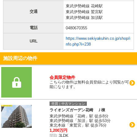
東武伊勢崎線 花崎駅
交通
東武伊勢崎線 鷲宮駅
東武伊勢崎線 加須駅
電話
0480670355
https://www.sekiyakuhin.co.jp/shop/i
URL
nfo.php?i=238
施設周辺の物件
会員限定物件
こちらの物件は無料会員登録により閲覧が可
能になります。
売買｜中古マンション
ライオンズガーデン花崎 Ｊ棟
東武伊勢崎線「花崎」駅 徒歩8分
東武伊勢崎線「加須」駅 徒歩53分
東北本線「東鷲宮」駅 徒歩76分
1,200万円
間取:
3LDK