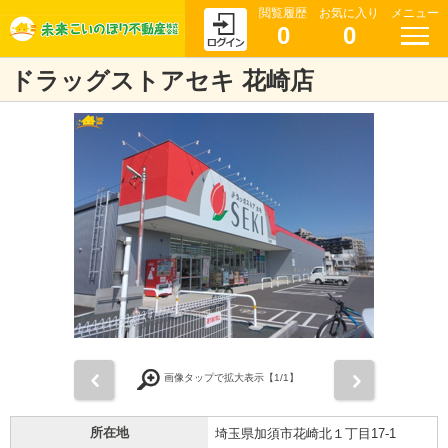
閲覧履歴
お気に入り
メニュー
0
0
ドラッグストアセキ 花崎店
前
次
画像タップで拡大表示【
1
/1】
所在地
埼玉県加須市花崎北１丁目17-1