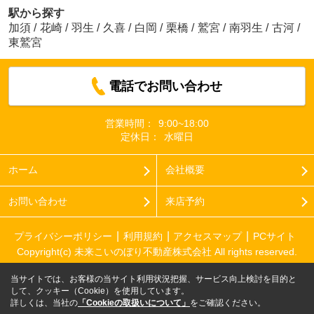
駅から探す
加須
/
花崎
/
羽生
/
久喜
/
白岡
/
栗橋
/
鷲宮
/
南羽生
/
古河
/
東鷲宮
電話でお問い合わせ
営業時間：
9:00~18:00
定休日：
水曜日
ホーム
会社概要
お問い合わせ
来店予約
プライバシーポリシー
利用規約
アクセスマップ
PCサイト
Copyright(c) 未来こいのぼり不動産株式会社 All rights reserved.
当サイトでは、お客様の当サイト利用状況把握、サービス向上検討を目的と
して、クッキー（Cookie）を使用しています。
詳しくは、当社の
「Cookieの取扱いについて」
をご確認ください。