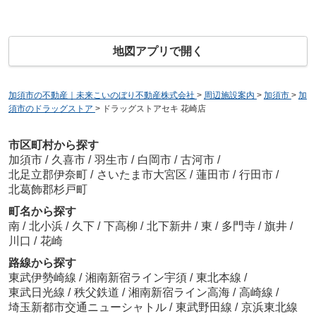
地図アプリで開く
加須市の不動産｜未来こいのぼり不動産株式会社
>
周辺施設案内
>
加須市
>
加
須市のドラッグストア
>
ドラッグストアセキ 花崎店
市区町村から探す
加須市
/
久喜市
/
羽生市
/
白岡市
/
古河市
/
北足立郡伊奈町
/
さいたま市大宮区
/
蓮田市
/
行田市
/
北葛飾郡杉戸町
町名から探す
南
/
北小浜
/
久下
/
下高柳
/
北下新井
/
東
/
多門寺
/
旗井
/
川口
/
花崎
路線から探す
東武伊勢崎線
/
湘南新宿ライン宇須
/
東北本線
/
東武日光線
/
秩父鉄道
/
湘南新宿ライン高海
/
高崎線
/
埼玉新都市交通ニューシャトル
/
東武野田線
/
京浜東北線