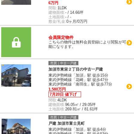
6万円
間取:
1LDK
建物面積:
- / 14.66坪
土地面積:
- / -
敷金/礼金:
0ヶ月/0万円
会員限定物件
こちらの物件は無料会員登録により閲覧が可
能になります。
売買｜中古一戸建
加須市東栄２丁目の中古一戸建
東武伊勢崎線「加須」駅 徒歩15分
東武伊勢崎線「花崎」駅 徒歩47分
東武伊勢崎線「南羽生」駅 徒歩77分
1,580万円
7月20日 値下げ
間取:
4LDK
建物面積:
96.05㎡ / 29.05坪
土地面積:
269.81㎡ / 81.61坪
売買｜中古一戸建
戸建 加須市富士見町
東武伊勢崎線「加須」駅 徒歩4分
東武伊勢崎線「花崎」駅 徒歩53分