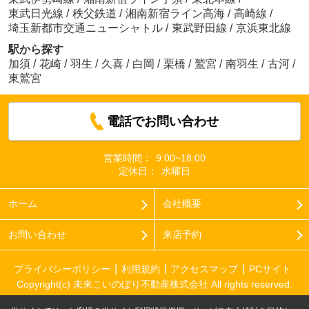
東武日光線
/
秩父鉄道
/
湘南新宿ライン高海
/
高崎線
/
埼玉新都市交通ニューシャトル
/
東武野田線
/
京浜東北線
駅から探す
加須
/
花崎
/
羽生
/
久喜
/
白岡
/
栗橋
/
鷲宮
/
南羽生
/
古河
/
東鷲宮
電話でお問い合わせ
営業時間：
9:00~18:00
定休日：
水曜日
ホーム
会社概要
お問い合わせ
来店予約
プライバシーポリシー
利用規約
アクセスマップ
PCサイト
Copyright(c) 未来こいのぼり不動産株式会社 All rights reserved.