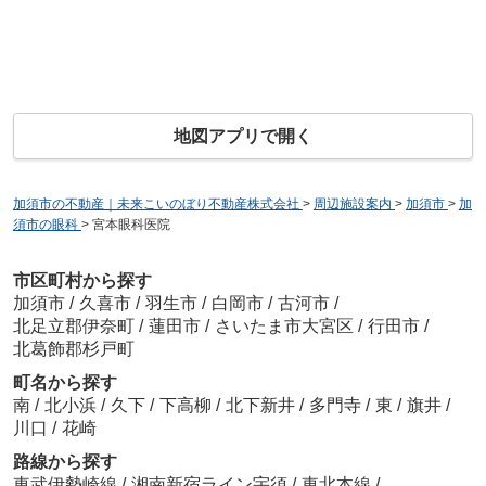
地図アプリで開く
加須市の不動産｜未来こいのぼり不動産株式会社
>
周辺施設案内
>
加須市
>
加
須市の眼科
>
宮本眼科医院
市区町村から探す
加須市
/
久喜市
/
羽生市
/
白岡市
/
古河市
/
北足立郡伊奈町
/
蓮田市
/
さいたま市大宮区
/
行田市
/
北葛飾郡杉戸町
町名から探す
南
/
北小浜
/
久下
/
下高柳
/
北下新井
/
多門寺
/
東
/
旗井
/
川口
/
花崎
路線から探す
東武伊勢崎線
/
湘南新宿ライン宇須
/
東北本線
/