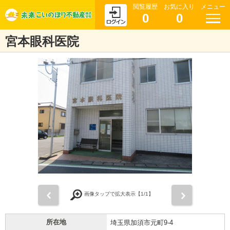
閲覧履歴
お気に入り
メニュー
0
0
宮本眼科医院
前
次
画像タップで拡大表示【
1
/1】
所在地
埼玉県加須市元町9-4