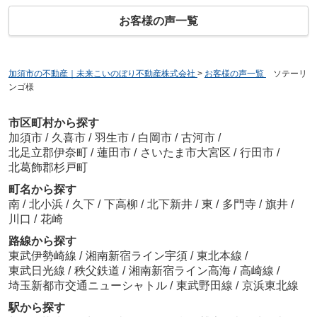
お客様の声一覧
加須市の不動産｜未来こいのぼり不動産株式会社
>
お客様の声一覧
>
ソテーリ
ンゴ様
市区町村から探す
加須市
/
久喜市
/
羽生市
/
白岡市
/
古河市
/
北足立郡伊奈町
/
蓮田市
/
さいたま市大宮区
/
行田市
/
北葛飾郡杉戸町
町名から探す
南
/
北小浜
/
久下
/
下高柳
/
北下新井
/
東
/
多門寺
/
旗井
/
川口
/
花崎
路線から探す
東武伊勢崎線
/
湘南新宿ライン宇須
/
東北本線
/
東武日光線
/
秩父鉄道
/
湘南新宿ライン高海
/
高崎線
/
埼玉新都市交通ニューシャトル
/
東武野田線
/
京浜東北線
駅から探す