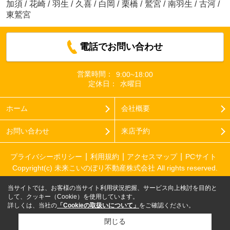
加須
/
花崎
/
羽生
/
久喜
/
白岡
/
栗橋
/
鷲宮
/
南羽生
/
古河
/
東鷲宮
電話でお問い合わせ
営業時間：
9:00~18:00
定休日：
水曜日
ホーム
会社概要
お問い合わせ
来店予約
プライバシーポリシー
利用規約
アクセスマップ
PCサイト
Copyright(c) 未来こいのぼり不動産株式会社 All rights reserved.
当サイトでは、お客様の当サイト利用状況把握、サービス向上検討を目的と
して、クッキー（Cookie）を使用しています。
詳しくは、当社の
「Cookieの取扱いについて」
をご確認ください。
閉じる