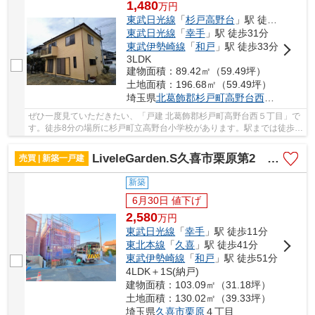
1,480
万
円
東武日光線
「
杉戸高野台
」駅 徒歩13分
東武日光線
「
幸手
」駅 徒歩31分
東武伊勢崎線
「
和戸
」駅 徒歩33分
3LDK
建物面積：89.42㎡（59.49坪）
土地面積：196.68㎡（59.49坪）
埼玉県
北葛飾郡杉戸町
高野台西
５丁目
ぜひ一度見ていただきたい、「戸建 北葛飾郡杉戸町高野台西５丁目」で
す。徒歩8分の場所に杉戸町立高野台小学校があります。駅までは徒歩
13分でアクセス可能です。こちらの物件は中古...
LiveleGarden.S久喜市栗原第2 2号棟
売買 | 新築一戸建
新築
6月30日 値下げ
2,580
万
円
東武日光線
「
幸手
」駅 徒歩11分
東北本線
「
久喜
」駅 徒歩41分
東武伊勢崎線
「
和戸
」駅 徒歩51分
4LDK＋1S(納戸)
建物面積：103.09㎡（31.18坪）
土地面積：130.02㎡（39.33坪）
埼玉県
久喜市
栗原
４丁目