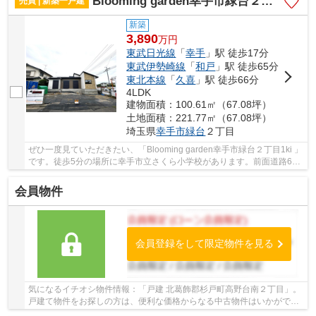
Blooming garden幸手市緑台２丁目1ki
売買 | 新築一戸建
新築
3,890
万
円
東武日光線
「
幸手
」駅 徒歩17分
東武伊勢崎線
「
和戸
」駅 徒歩65分
東北本線
「
久喜
」駅 徒歩66分
4LDK
建物面積：100.61㎡（67.08坪）
土地面積：221.77㎡（67.08坪）
埼玉県
幸手市
緑台
２丁目
ぜひ一度見ていただきたい、「Blooming garden幸手市緑台２丁目1ki 」
です。徒歩5分の場所に幸手市立さくら小学校があります。前面道路6m
以上ある物件です。平屋で過ごすのはいかがで...
会員物件
会員登録をして限定物件を見る
気になるイチオシ物件情報：「戸建 北葛飾郡杉戸町高野台南２丁目」。
戸建て物件をお探しの方は、便利な価格からなる中古物件はいかがでし
ょうか。駅まで徒歩6分の物件です。東武日光...