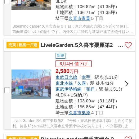
3LDK
建物面積：106.82㎡（41.35坪）
土地面積：136.71㎡（41.35坪）
埼玉県
久喜市
青葉
５丁目
Blooming garden久喜市青葉５丁目：東北本線久喜駅にも近くて便利。
前面道路6m以上の物件です。内外装共に綺麗な新築戸建ての物件はいか
がでしょうか。地盤調査済みなので、防災面での...
LiveleGarden.S久喜市栗原第2 7号棟
売買 | 新築一戸建
新築
6月4日 値下げ
2,580
万
円
東武日光線
「
幸手
」駅 徒歩11分
東北本線
「
久喜
」駅 徒歩41分
東武伊勢崎線
「
和戸
」駅 徒歩51分
4LDK＋1S(納戸)
建物面積：103.09㎡（31.18坪）
土地面積：156.85㎡（47.44坪）
埼玉県
久喜市
栗原
４丁目
LiveleGarden.S久喜市栗原第2 7号棟：東武日光線幸手駅にも近くて便
利。徒歩18分の場所に久喜市立青葉小学校があります。ベタ基礎による
建築の為、床下からの嫌な湿気も気になりませ...