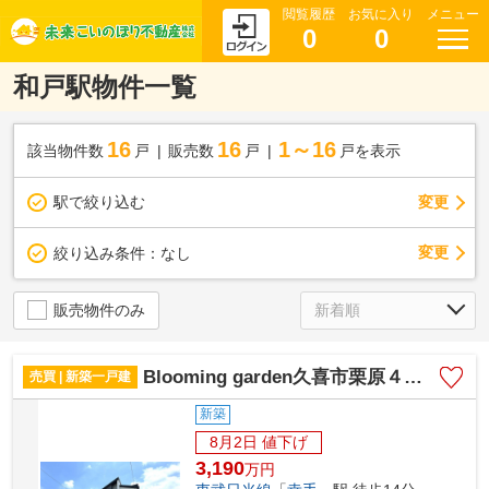
閲覧履歴
お気に入り
メニュー
0
0
和戸駅物件一覧
16
16
1～16
該当物件数
戸
販売数
戸
戸を表示
駅で絞り込む
変更
変更
絞り込み条件：
なし
販売物件のみ
Blooming garden久喜市栗原４丁目1号棟
売買 | 新築一戸建
新築
8月2日 値下げ
3,190
万
円