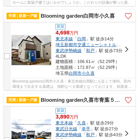
ホームに新築戸建てはいかがでしょうか。こだわりの設備が整った新築
物件です。前面道路6m以上は確保しているので...
Blooming garden白岡市小久喜
売買 | 新築一戸建
新築
4,698
万
円
東北本線
「
白岡
」駅 徒歩14分
埼玉新都市交通ニューシャトル
「
志久
」駅
東武伊勢崎線
「
和戸
」駅 徒歩73分
4LDK
建物面積：106.61㎡（52.29坪）
土地面積：172.87㎡（52.29坪）
埼玉県
白岡市
小久喜
Blooming garden白岡市小久喜：東北本線白岡駅にも近くて便利。室内
環境まで左右する基礎は、強靭なベタ基礎となっております。前面道路
6m以上は確保しているので車の出し入れもラクラ...
Blooming garden久喜市青葉５丁目
売買 | 新築一戸建
新築
3,890
万
円
東北本線
「
久喜
」駅 徒歩29分
東武日光線
「
幸手
」駅 徒歩27分
東武伊勢崎線
「
和戸
」駅 徒歩43分