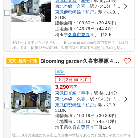
東武日光線
「
幸手
」駅 徒歩14分
東北本線
「
久喜
」駅 バス1分 「栗原記念館」 停歩4分
東武伊勢崎線
「
和戸
」駅 バス9分 「栗原（久喜市）」 停歩5分
3LDK
建物面積：100.60㎡（30.43坪）
土地面積：146.79㎡（44.4坪）
埼玉県
久喜市
栗原
４丁目12-5
ぜひ一度見ていただきたい、「Blooming garden久喜市栗原４丁目1号
棟」です。徒歩18分の距離に久喜市立久喜東中学校があるのも魅力。ゆ
ったりとしたオープン外構のスペースには花や緑...
Blooming garden久喜市栗原４丁目2号棟
売買 | 新築一戸建
新築
8月2日 値下げ
3,290
万
円
東武日光線
「
幸手
」駅 徒歩14分
東北本線
「
久喜
」駅 バス1分 「栗原記念館」 停歩4分
東武伊勢崎線
「
和戸
」駅 バス9分 「栗原（久喜市）」 停歩5分
3LDK
建物面積：100.19㎡（30.30坪）
土地面積：151.13㎡（45.71坪）
埼玉県
久喜市
栗原
４丁目12-5
徒歩18分の距離に久喜市立久喜東中学校があるのも魅力。初めてのマイ