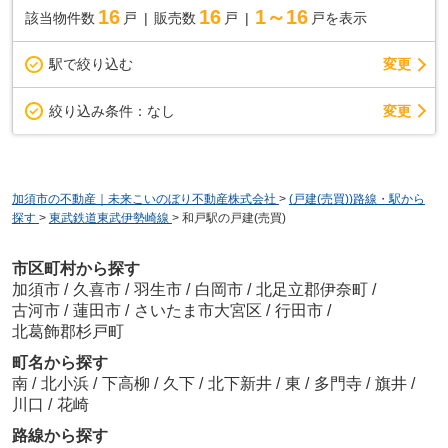
16
16
1～16
該当物件数
戸
販売数
戸
戸を表示
駅で絞り込む
変更
変更
絞り込み条件：
なし
加須市の不動産｜未来こいのぼり不動産株式会社
>
(戸建(売買))路線・駅から
探す
>
東武鉄道東武伊勢崎線
>
和戸駅の戸建(売買)
市区町村から探す
加須市
/
久喜市
/
羽生市
/
白岡市
/
北足立郡伊奈町
/
古河市
/
蓮田市
/
さいたま市大宮区
/
行田市
/
北葛飾郡杉戸町
町名から探す
南
/
北小浜
/
下高柳
/
久下
/
北下新井
/
東
/
多門寺
/
旗井
/
川口
/
花崎
路線から探す