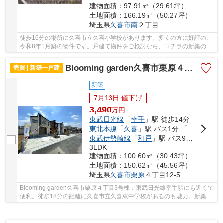
建物面積：97.91㎡（29.61坪）
土地面積：166.19㎡（50.27坪）
埼玉県
久喜市
南
２丁目
徒歩16分の場所に久喜市立久喜小学校があります。多くの方に好評の、
令和8年1月築の物件です。戸建て物件をご検討なら、コチラの新築の物
件をご覧ください。きれい好きな方に一押しな...
Blooming garden久喜市栗原４丁目3号棟
売買 | 新築一戸建
新築
7月13日 値下げ
3,490
万
円
東武日光線
「
幸手
」駅 徒歩14分
東北本線
「
久喜
」駅 バス1分 「栗原記念館」 停歩4分
東武伊勢崎線
「
和戸
」駅 バス9分 「栗原（久喜市）」 停歩5分
3LDK
建物面積：100.60㎡（30.43坪）
土地面積：150.62㎡（45.56坪）
埼玉県
久喜市
栗原
４丁目12-5
Blooming garden久喜市栗原４丁目3号棟：東武日光線幸手駅にも近くて
便利。徒歩18分の距離に久喜市立久喜東中学校があるのも魅力。新築戸
建ての物件は、室内のレイアウトも自分好みに...