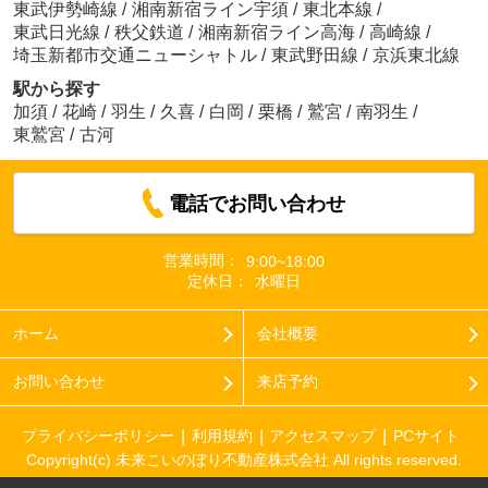
東武伊勢崎線
/
湘南新宿ライン宇須
/
東北本線
/
東武日光線
/
秩父鉄道
/
湘南新宿ライン高海
/
高崎線
/
埼玉新都市交通ニューシャトル
/
東武野田線
/
京浜東北線
駅から探す
加須
/
花崎
/
羽生
/
久喜
/
白岡
/
栗橋
/
鷲宮
/
南羽生
/
東鷲宮
/
古河
電話でお問い合わせ
営業時間：
9:00~18:00
定休日：
水曜日
ホーム
会社概要
お問い合わせ
来店予約
プライバシーポリシー
利用規約
アクセスマップ
PCサイト
Copyright(c) 未来こいのぼり不動産株式会社 All rights reserved.