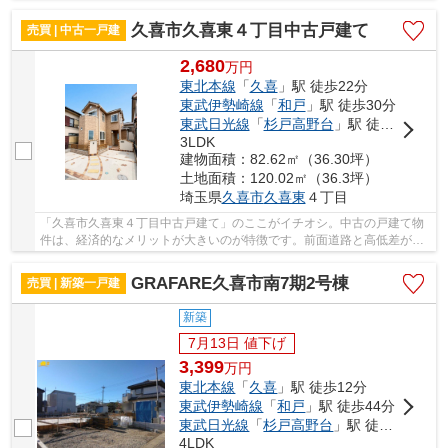
生の中でも大きな買い物である物件購入は、単...
久喜市久喜東４丁目中古戸建て
売買 | 中古一戸建
2,680
万
円
東北本線
「
久喜
」駅 徒歩22分
東武伊勢崎線
「
和戸
」駅 徒歩30分
東武日光線
「
杉戸高野台
」駅 徒歩49分
3LDK
建物面積：82.62㎡（36.30坪）
土地面積：120.02㎡（36.3坪）
埼玉県
久喜市
久喜東
４丁目
「久喜市久喜東４丁目中古戸建て」のここがイチオシ。中古の戸建て物
件は、経済的なメリットが大きいのが特徴です。前面道路と高低差がな
い形状で身体障がい者にも優しいです。一戸建...
GRAFARE久喜市南7期2号棟
売買 | 新築一戸建
新築
7月13日 値下げ
3,399
万
円
東北本線
「
久喜
」駅 徒歩12分
東武伊勢崎線
「
和戸
」駅 徒歩44分
東武日光線
「
杉戸高野台
」駅 徒歩59分
4LDK