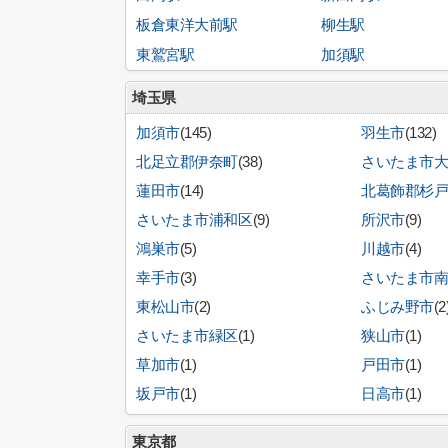
板倉東洋大前駅
柳生駅
東鷲宮駅
加須駅
埼玉県
加須市
(145)
羽生市
(132)
北足立郡伊奈町
(38)
さいたま市
蓮田市
(14)
北葛飾郡杉
さいたま市浦和区
(9)
所沢市
(9)
鴻巣市
(5)
川越市
(4)
幸手市
(3)
さいたま市
東松山市
(2)
ふじみ野市
(2
さいたま市緑区
(1)
狭山市
(1)
草加市
(1)
戸田市
(1)
坂戸市
(1)
日高市
(1)
東京都