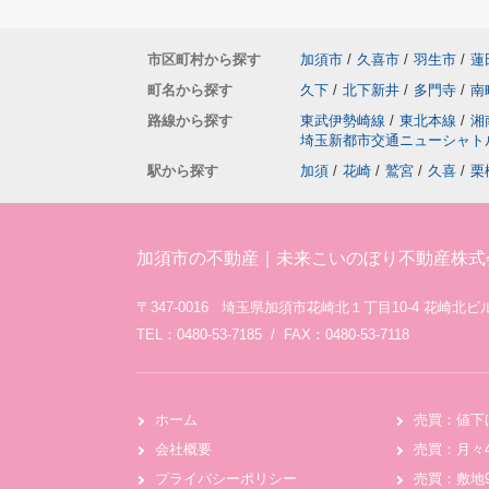
市区町村から探す
加須市
/
久喜市
/
羽生市
/
蓮
町名から探す
久下
/
北下新井
/
多門寺
/
南
路線から探す
東武伊勢崎線
/
東北本線
/
湘
埼玉新都市交通ニューシャト
駅から探す
加須
/
花崎
/
鷲宮
/
久喜
/
栗
加須市の不動産｜未来こいのぼり不動産株式
〒347-0016 埼玉県加須市花崎北１丁目10-4 花崎北ビル
TEL：0480-53-7185 / FAX：0480-53-7118
ホーム
売買：値下
会社概要
売買：月々
プライバシーポリシー
売買：敷地