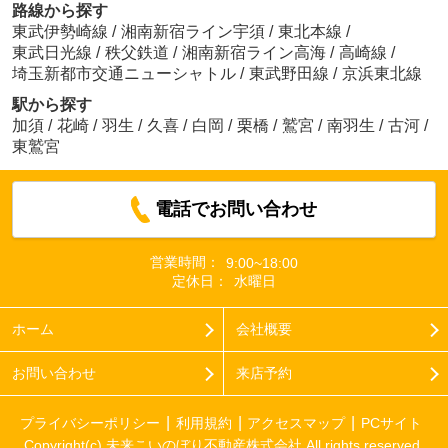
路線から探す
東武伊勢崎線
/
湘南新宿ライン宇須
/
東北本線
/
東武日光線
/
秩父鉄道
/
湘南新宿ライン高海
/
高崎線
/
埼玉新都市交通ニューシャトル
/
東武野田線
/
京浜東北線
駅から探す
加須
/
花崎
/
羽生
/
久喜
/
白岡
/
栗橋
/
鷲宮
/
南羽生
/
古河
/
東鷲宮
電話でお問い合わせ
営業時間：
9:00~18:00
定休日：
水曜日
ホーム
会社概要
お問い合わせ
来店予約
プライバシーポリシー
利用規約
アクセスマップ
PCサイト
Copyright(c) 未来こいのぼり不動産株式会社 All rights reserved.