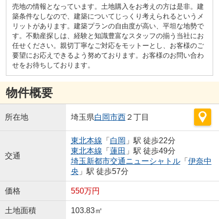
売地の情報となっています。土地購入をお考えの方は是非。建
築条件なしなので、建築についてじっくり考えられるというメ
リットがあります。建築プランの自由度が高い、平坦な地勢で
す。不動産探しは、経験と知識豊富なスタッフの揃う当社にお
任せください。親切丁寧なご対応をモットーとし、お客様のご
要望にお応えできるよう努めております。お客様のお問い合わ
せをお待ちしております。
物件概要
所在地
埼玉県
白岡市
西
２丁目
東北本線
「
白岡
」駅 徒歩22分
東北本線
「
蓮田
」駅 徒歩49分
交通
埼玉新都市交通ニューシャトル
「
伊奈中
央
」駅 徒歩57分
価格
550万円
土地面積
103.83㎡