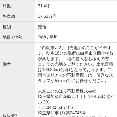
坪数
31.4坪
坪単価
17.52万円
種別
売地
地目 / 地勢
宅地 / 平坦
「白岡市西2丁目売地」のここがイチオ
シ。徒歩18分の場所に白岡市立西小学校
があります。土地の購入をお考えの方、
備考
コチラの売地をご覧ください。土地面積
は103.83㎡(公簿)となっております。白
岡市エリアでの不動産探しは、優秀なス
タッフが揃う当社にお任せください。
未来こいのぼり不動産株式会社
埼玉県加須市花崎北１丁目10-4 花崎北ビ
ル 201
TEL:0480-53-7185
埼玉県知事 (1) 第24746号
取扱会社