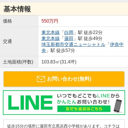
基本情報
価格
550万円
東北本線
「
白岡
」駅 徒歩22分
東北本線
「
蓮田
」駅 徒歩49分
交通
埼玉新都市交通ニューシャトル
「
伊奈中
央
」駅 徒歩57分
土地面積(坪数)
103.83㎡(31.4坪)
お問い合わせ(無料)
徒歩15分の場所に蓮田市立黒浜西小学校があります。コチラは