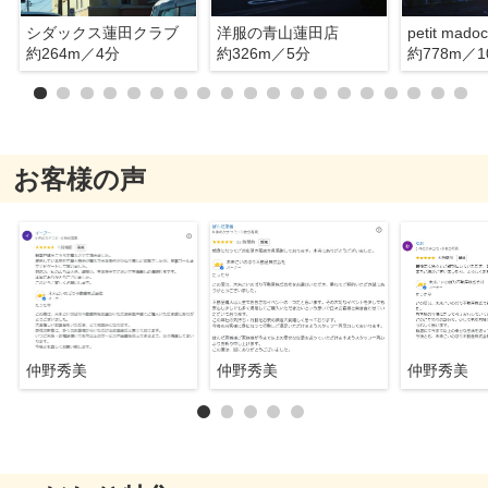
シダックス蓮田クラブ
洋服の青山蓮田店
petit mad
約264m／4分
約326m／5分
約778m／1
お客様の声
仲野秀美
仲野秀美
仲野秀美