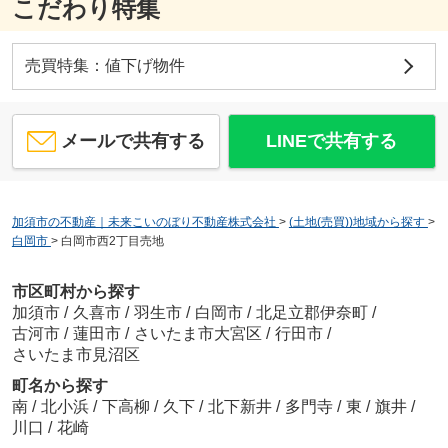
こだわり特集
売買特集：値下げ物件
メールで共有する
LINEで共有する
加須市の不動産｜未来こいのぼり不動産株式会社
>
(土地(売買))地域から探す
>
白岡市
>
白岡市西2丁目売地
市区町村から探す
加須市
/
久喜市
/
羽生市
/
白岡市
/
北足立郡伊奈町
/
古河市
/
蓮田市
/
さいたま市大宮区
/
行田市
/
さいたま市見沼区
町名から探す
南
/
北小浜
/
下高柳
/
久下
/
北下新井
/
多門寺
/
東
/
旗井
/
川口
/
花崎