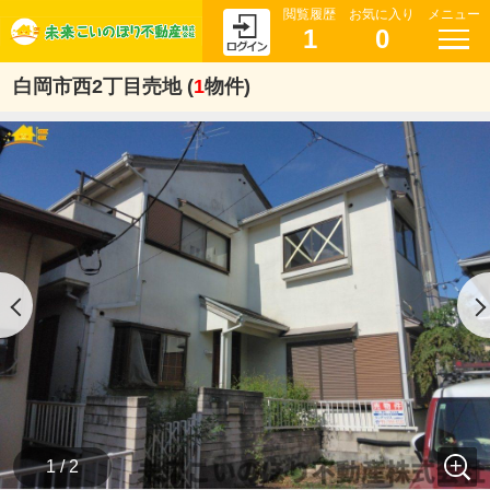
閲覧履歴
お気に入り
メニュー
1
0
白岡市西2丁目売地 (
1
物件)
1 / 2