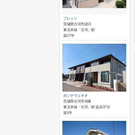
プレッソ
茨城県古河市諸川
東北本線「古河」駅
築17年
ポンテヴェキオ
茨城県古河市鴻巣
東北本線「古河」駅 徒歩37分
築1年