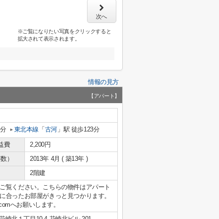
次へ
※ご覧になりたい写真をクリックすると
拡大されて表示されます。
情報の見方
【アパート】
7分
東北本線
「
古河
」駅 徒歩123分
益費
2,200円
年数）
2013年 4月 ( 築13年 )
2階建
ご覧ください。こちらの物件はアパート
に合ったお部屋がきっと見つかります。
bori.comへお願いします。
崎北１丁目10-4 花崎北ビル 201