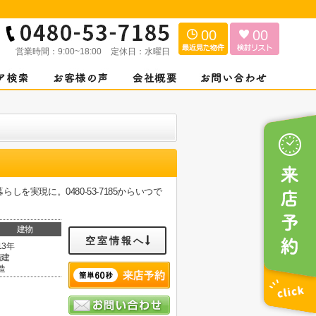
00
00
営業時間：
9:00~18:00
定休日：
水曜日
実現に。0480-53-7185からいつで
建物
空室情報へ
13年
階建
造