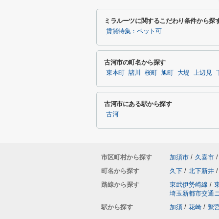
ミラルーツに関するこだわり条件から探
賃貸特集：ペット可
古河市の町名から探す
東本町
諸川
桜町
旭町
大堤
上辺見
古河市にある駅から探す
古河
市区町村から探す
加須市
/
久喜市
/
町名から探す
久下
/
北下新井
/
路線から探す
東武伊勢崎線
/
埼玉新都市交通
駅から探す
加須
/
花崎
/
鷲