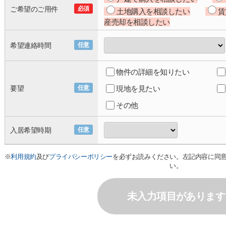
ご希望のご用件
必須
土地購入を相談したい
賃
産売却を相談したい
希望連絡時間
任意
物件の詳細を知りたい
要望
任意
現地を見たい
その他
入居希望時期
任意
※
利用規約
及び
プライバシーポリシー
を必ずお読みください。左記内容に同
い。
未入力項目があります