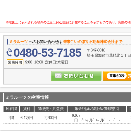
※地図上に表示される物件の位置は付近住所に所在することを表すものであり、実際の物
ミラルーツ
へのお問い合わせは
未来こいのぼり不動産株式会社まで
0480-53-7185
〒347-0016
埼玉県加須市花崎北１丁目10
9:00~18:00 定休日:水曜日
ミラルーツ
の空室情報
所在階
賃料
管理費・共益費
敷金/礼金/保証金/償却/敷引
6.6万
2階
6.1万円
2,200円
/
/
/
/
円
0ヶ月
0ヶ月
-
-