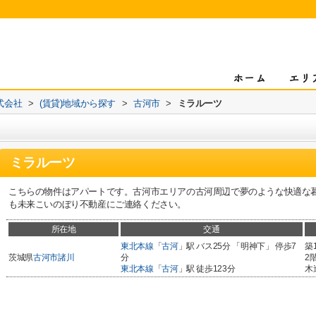
式会社
>
(賃貸)地域から探す
>
古河市
>
ミラルーツ
ミラルーツ
こちらの物件はアパートです。古河市エリアの古河周辺で夢のような快適な暮らしを
も未来こいのぼり不動産にご連絡ください。
所在地
交通
東北本線
「
古河
」駅 バス25分 「明神下」 停歩7
築
茨城県
古河市
諸川
分
2
東北本線
「
古河
」駅 徒歩123分
木