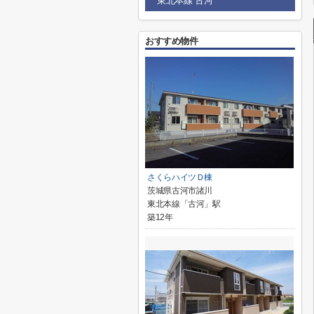
東北本線 古河
おすすめ物件
さくらハイツＤ棟
茨城県古河市諸川
東北本線「古河」駅
築12年