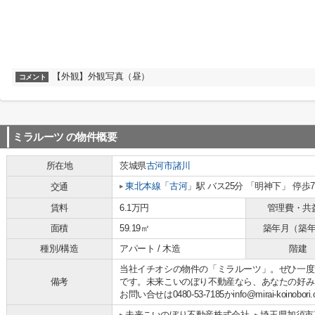
【外観】外観写真（昼）
コメント
ミラルーツ
の物件概要
所在地
茨城県
古河市
諸川
東北本線
「
古河
」駅 バス25分 「明神下」 停歩
交通
賃料
6.1万円
管理費・共
面積
59.19㎡
築年月（築
種別/構造
アパート / 木造
階建
当社イチオシの物件の「ミラルーツ」。ぜひ一度
備考
です。未来こいのぼり不動産なら、あなたの好み
お問い合せは0480-53-7185かinfo@mirai-koino
未来こいのぼり不動産株式会社
埼玉県加須市花