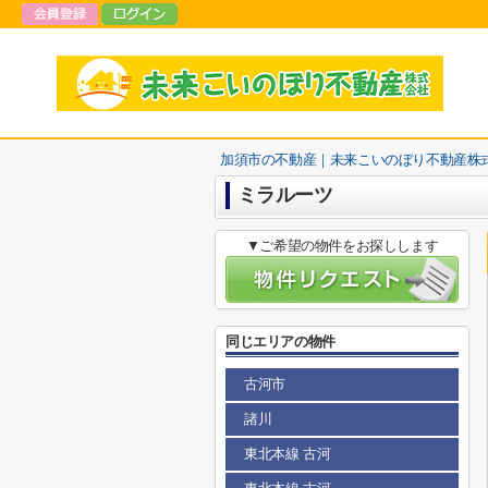
加須市の不動産｜未来こいのぼり不動産株
ミラルーツ
▼ご希望の物件をお探しします
同じエリアの物件
古河市
諸川
東北本線 古河