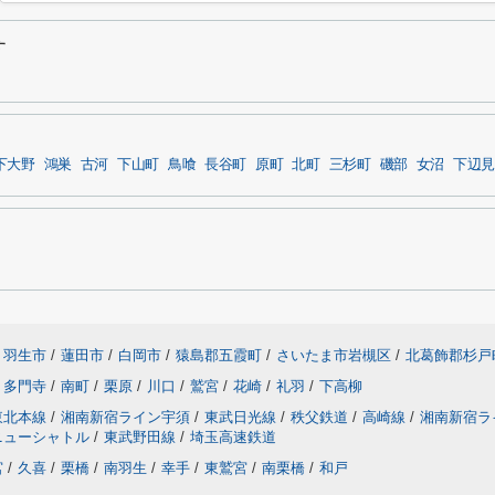
す
下大野
鴻巣
古河
下山町
鳥喰
長谷町
原町
北町
三杉町
磯部
女沼
下辺見
羽生市
/
蓮田市
/
白岡市
/
猿島郡五霞町
/
さいたま市岩槻区
/
北葛飾郡杉戸
多門寺
/
南町
/
栗原
/
川口
/
鷲宮
/
花崎
/
礼羽
/
下高柳
東北本線
/
湘南新宿ライン宇須
/
東武日光線
/
秩父鉄道
/
高崎線
/
湘南新宿ラ
ニューシャトル
/
東武野田線
/
埼玉高速鉄道
宮
/
久喜
/
栗橋
/
南羽生
/
幸手
/
東鷲宮
/
南栗橋
/
和戸