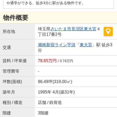
や通学ができる、徒歩3分に駅がある物件です。
物件概要
埼玉県
さいたま市見沼区
東大宮
４
所在地
丁目17番2号
湘南新宿ライン宇須
「
東大宮
」駅 徒歩3
交通
分
賃料 / 坪単価
78.65万円
/ 0.74万円
管理費等
-
坪数(面積)
96.49坪(319.00㎡)
築年月
1995年 4月(築31年)
種別 / 構造
店舗 / 鉄骨造
階建
3階建