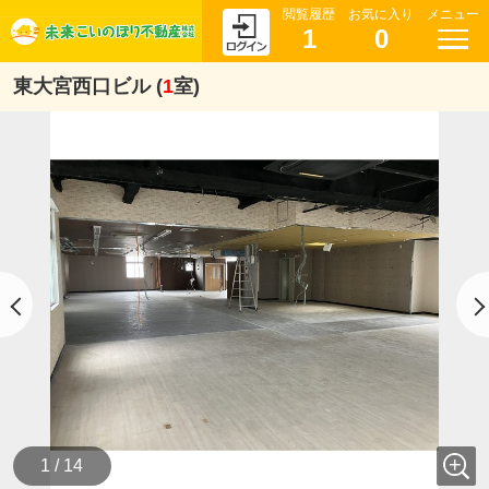
閲覧履歴
お気に入り
メニュー
1
0
東大宮西口ビル (
1
室)
1 / 14