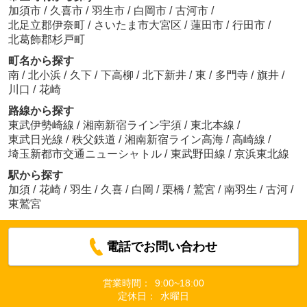
加須市
/
久喜市
/
羽生市
/
白岡市
/
古河市
/
北足立郡伊奈町
/
さいたま市大宮区
/
蓮田市
/
行田市
/
北葛飾郡杉戸町
町名から探す
南
/
北小浜
/
久下
/
下高柳
/
北下新井
/
東
/
多門寺
/
旗井
/
川口
/
花崎
路線から探す
東武伊勢崎線
/
湘南新宿ライン宇須
/
東北本線
/
東武日光線
/
秩父鉄道
/
湘南新宿ライン高海
/
高崎線
/
埼玉新都市交通ニューシャトル
/
東武野田線
/
京浜東北線
駅から探す
加須
/
花崎
/
羽生
/
久喜
/
白岡
/
栗橋
/
鷲宮
/
南羽生
/
古河
/
東鷲宮
電話でお問い合わせ
営業時間：
9:00~18:00
定休日：
水曜日