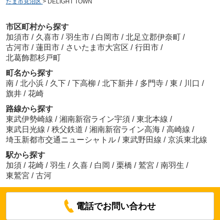
たま市見沼区
>
DELIGHT TOWN
市区町村から探す
加須市
/
久喜市
/
羽生市
/
白岡市
/
北足立郡伊奈町
/
古河市
/
蓮田市
/
さいたま市大宮区
/
行田市
/
北葛飾郡杉戸町
町名から探す
南
/
北小浜
/
久下
/
下高柳
/
北下新井
/
多門寺
/
東
/
川口
/
旗井
/
花崎
路線から探す
東武伊勢崎線
/
湘南新宿ライン宇須
/
東北本線
/
東武日光線
/
秩父鉄道
/
湘南新宿ライン高海
/
高崎線
/
埼玉新都市交通ニューシャトル
/
東武野田線
/
京浜東北線
駅から探す
加須
/
花崎
/
羽生
/
久喜
/
白岡
/
栗橋
/
鷲宮
/
南羽生
/
東鷲宮
/
古河
電話でお問い合わせ