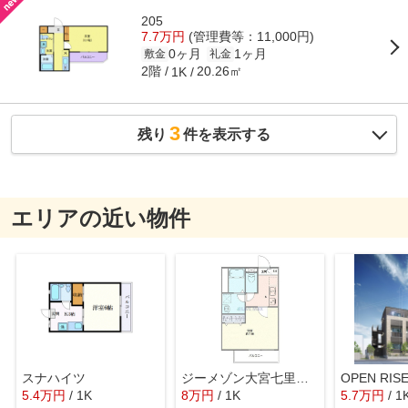
205
7.7万円
(管理費等：11,000円)
0ヶ月
1ヶ月
敷金
礼金
2階
20.26㎡
1K
3
残り
件を表示する
エリアの近い物件
スナハイツ
ジーメゾン大宮七里ウエスト
OPEN RI
5.4
万
円
/ 1K
8
万
円
/ 1K
5.7
万
円
/ 1