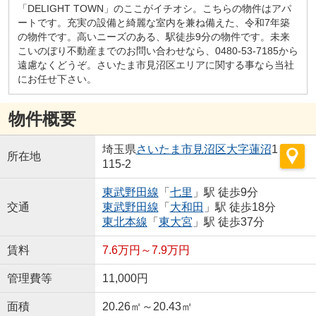
「DELIGHT TOWN」のここがイチオシ。こちらの物件はアパ
ートです。充実の設備と綺麗な室内を兼ね備えた、令和7年築
の物件です。高いニーズのある、駅徒歩9分の物件です。未来
こいのぼり不動産までのお問い合わせなら、0480-53-7185から
遠慮なくどうぞ。さいたま市見沼区エリアに関する事なら当社
にお任せ下さい。
物件概要
埼玉県
さいたま市見沼区
大字蓮沼
1
所在地
115-2
東武野田線
「
七里
」駅 徒歩9分
交通
東武野田線
「
大和田
」駅 徒歩18分
東北本線
「
東大宮
」駅 徒歩37分
賃料
7.6万円～7.9万円
管理費等
11,000円
面積
20.26㎡～20.43㎡