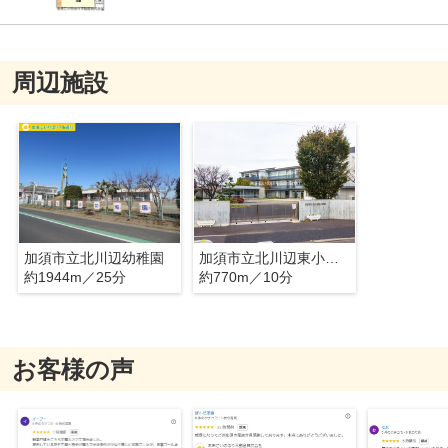
周辺施設
加須市立北川辺幼稚園
加須市立北川辺東小学校
約1944m／25分
約770m／10分
お客様の声