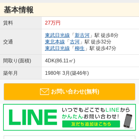
基本情報
賃料
27万円
東武日光線
「
新古河
」駅 徒歩8分
交通
東北本線
「
古河
」駅 徒歩32分
東武日光線
「
柳生
」駅 徒歩47分
間取り(面積)
4DK(86.11㎡)
築年月
1980年 3月(築46年)
お問い合わせ(無料)