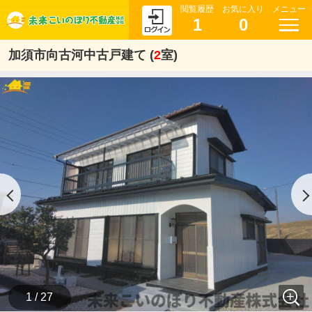
閲覧履歴
お気に入り
メニュー
1
0
加須市向古河中古戸建て (
2
室)
1 / 27