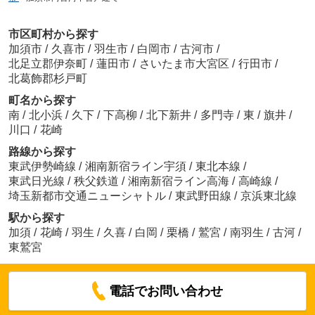
市区町村から探す
加須市
/
久喜市
/
羽生市
/
白岡市
/
古河市
/
北足立郡伊奈町
/
蓮田市
/
さいたま市大宮区
/
行田市
/
北葛飾郡杉戸町
町名から探す
南
/
北小浜
/
久下
/
下高柳
/
北下新井
/
多門寺
/
東
/
旗井
/
川口
/
花崎
路線から探す
東武伊勢崎線
/
湘南新宿ライン宇須
/
東北本線
/
東武日光線
/
秩父鉄道
/
湘南新宿ライン高海
/
高崎線
/
埼玉新都市交通ニューシャトル
/
東武野田線
/
京浜東北線
駅から探す
加須
/
花崎
/
羽生
/
久喜
/
白岡
/
栗橋
/
鷲宮
/
南羽生
/
古河
/
東鷲宮
電話でお問い合わせ