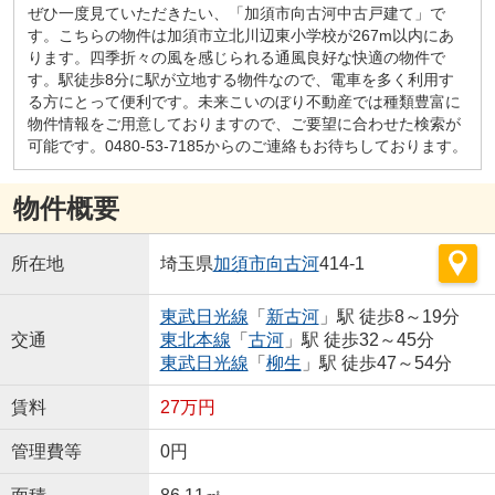
ぜひ一度見ていただきたい、「加須市向古河中古戸建て」で
す。こちらの物件は加須市立北川辺東小学校が267m以内にあ
ります。四季折々の風を感じられる通風良好な快適の物件で
す。駅徒歩8分に駅が立地する物件なので、電車を多く利用す
る方にとって便利です。未来こいのぼり不動産では種類豊富に
物件情報をご用意しておりますので、ご要望に合わせた検索が
可能です。0480-53-7185からのご連絡もお待ちしております。
物件概要
所在地
埼玉県
加須市
向古河
414-1
東武日光線
「
新古河
」駅 徒歩8～19分
交通
東北本線
「
古河
」駅 徒歩32～45分
東武日光線
「
柳生
」駅 徒歩47～54分
賃料
27万円
管理費等
0円