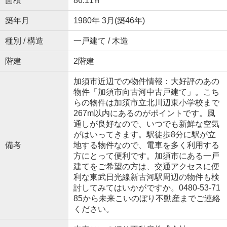
面積
86.11㎡
築年月
1980年 3月(築46年)
種別 / 構造
一戸建て / 木造
階建
2階建
加須市近辺での物件情報：大好評のあの
物件「加須市向古河中古戸建て」。こち
らの物件は加須市立北川辺東小学校まで
267m以内にあるのがポイントです。風
通しが良好なので、いつでも新鮮な空気
がはいってきます。駅徒歩8分に駅が立
備考
地する物件なので、電車を多く利用する
方にとって便利です。加須市にある一戸
建てをご希望の方は、交通アクセスに便
利な東武日光線新古河駅周辺の物件も検
討してみてはいかがですか。0480-53-71
85から未来こいのぼり不動産までご連絡
ください。