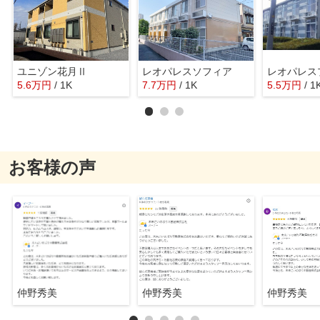
ユニゾン花月Ⅱ
レオパレスソフィア
レオパレス
5.6
万
円
/ 1K
7.7
万
円
/ 1K
5.5
万
円
/ 1
お客様の声
仲野秀美
仲野秀美
仲野秀美