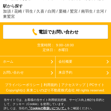
駅から探す
加須
/
花崎
/
羽生
/
久喜
/
白岡
/
栗橋
/
鷲宮
/
南羽生
/
古河
/
東鷲宮
電話でお問い合わせ
営業時間：
9:00~18:00
定休日：
水曜日
ホーム
会社概要
お問い合わせ
来店予約
プライバシーポリシー
利用規約
アクセスマップ
PCサイト
Copyright(c) 未来こいのぼり不動産株式会社 All rights reserved.
当サイトでは、お客様の当サイト利用状況把握、サービス向上検討を目的と
して、クッキー（Cookie）を使用しています。
詳しくは、当社の
「Cookieの取扱いについて」
をご確認ください。