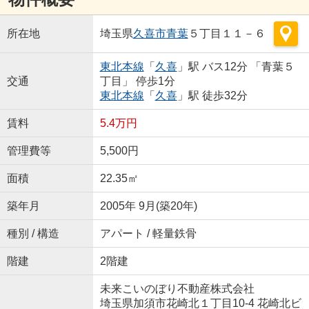
所在地
埼玉県
久喜市
青葉
５丁目１１－６
東北本線
「
久喜
」駅 バス12分 「青葉５
交通
丁目」 停歩1分
東北本線
「
久喜
」駅 徒歩32分
賃料
5.4万円
管理費等
5,500円
面積
22.35㎡
築年月
2005年 9月(築20年)
種別 / 構造
アパート / 軽量鉄骨
階建
2階建
未来こいのぼり不動産株式会社
埼玉県加須市花崎北１丁目10-4 花崎北ビ