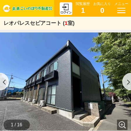
閲覧履歴
お気に入り
メニュー
1
0
レオパレスセピアコート (
1
室)
1 / 16