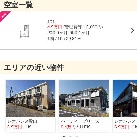
空室一覧
101
4.9万円
(管理費等：6,000円)
0ヶ月
1ヶ月
敷金
礼金
1階
29.81㎡
1K
エリアの近い物件
レオパレス殿山
バーミィ・ブリーズ
レオパレス
6.9
万
円
/ 1K
6.4
万
円
/ 1LDK
6.9
万
円
/ 1