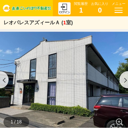
閲覧履歴
お気に入り
メニュー
1
0
レオパレスアズィールＡ (
1
室)
1 / 18