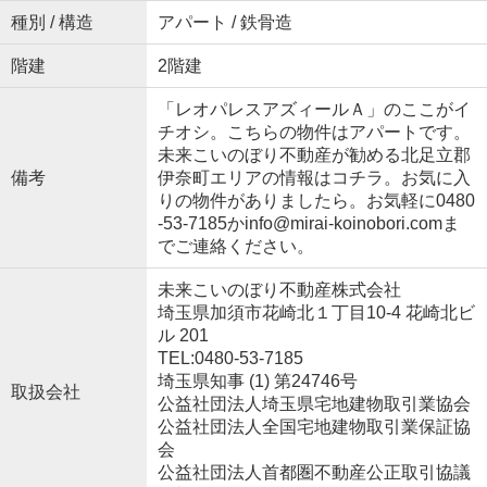
種別 / 構造
アパート / 鉄骨造
階建
2階建
「レオパレスアズィールＡ」のここがイ
チオシ。こちらの物件はアパートです。
未来こいのぼり不動産が勧める北足立郡
備考
伊奈町エリアの情報はコチラ。お気に入
りの物件がありましたら。お気軽に0480
-53-7185かinfo@mirai-koinobori.comま
でご連絡ください。
未来こいのぼり不動産株式会社
埼玉県加須市花崎北１丁目10-4 花崎北ビ
ル 201
TEL:0480-53-7185
埼玉県知事 (1) 第24746号
取扱会社
公益社団法人埼玉県宅地建物取引業協会
公益社団法人全国宅地建物取引業保証協
会
公益社団法人首都圏不動産公正取引協議