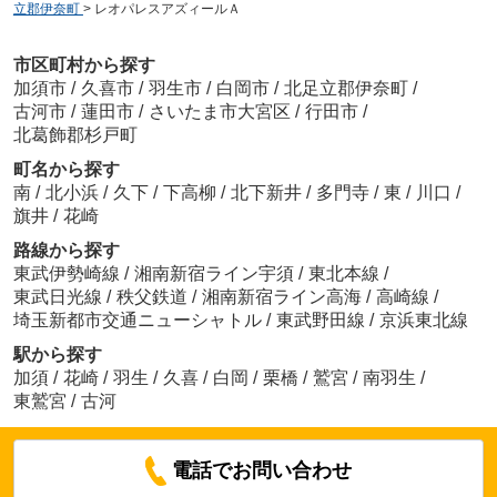
立郡伊奈町
>
レオパレスアズィールＡ
市区町村から探す
加須市
/
久喜市
/
羽生市
/
白岡市
/
北足立郡伊奈町
/
古河市
/
蓮田市
/
さいたま市大宮区
/
行田市
/
北葛飾郡杉戸町
町名から探す
南
/
北小浜
/
久下
/
下高柳
/
北下新井
/
多門寺
/
東
/
川口
/
旗井
/
花崎
路線から探す
東武伊勢崎線
/
湘南新宿ライン宇須
/
東北本線
/
東武日光線
/
秩父鉄道
/
湘南新宿ライン高海
/
高崎線
/
埼玉新都市交通ニューシャトル
/
東武野田線
/
京浜東北線
駅から探す
加須
/
花崎
/
羽生
/
久喜
/
白岡
/
栗橋
/
鷲宮
/
南羽生
/
東鷲宮
/
古河
電話でお問い合わせ