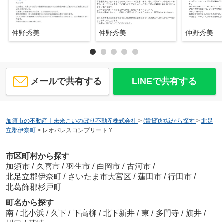
仲野秀美
仲野秀美
仲野秀美
メールで共有する
LINEで共有する
加須市の不動産｜未来こいのぼり不動産株式会社
>
(賃貸)地域から探す
>
北足
立郡伊奈町
>
レオパレスコンプリートＹ
市区町村から探す
加須市
/
久喜市
/
羽生市
/
白岡市
/
古河市
/
北足立郡伊奈町
/
さいたま市大宮区
/
蓮田市
/
行田市
/
北葛飾郡杉戸町
町名から探す
南
/
北小浜
/
久下
/
下高柳
/
北下新井
/
東
/
多門寺
/
旗井
/