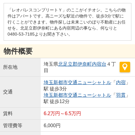
「レオパレスコンプリートＹ」のここがイチオシ。こちらの物
件はアパートです。高ニーズな駅近の物件で、徒歩3分で駅に
行くことができます。物件探しは未来こいのぼり不動産にお任
せを。北足立郡伊奈町にある内宿周辺の事なら、何なりと
0480-53-7185よりお聞き下さい。
物件概要
埼玉県
北足立郡伊奈町
内宿台
４丁
所在地
目
埼玉新都市交通ニューシャトル
「
内宿
」
駅 徒歩3分
交通
埼玉新都市交通ニューシャトル
「
羽貫
」
駅 徒歩12分
賃料
6.2万円～6.5万円
管理費等
6,000円