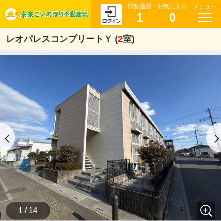
閲覧履歴
お気に入り
メニュー
1
0
レオパレスコンプリートＹ (
2
室)
1 / 14