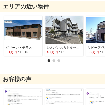
エリアの近い物件
グリーン・テラス
レオパレスカトルセゾン伊奈
サピーアヴ
9.1
万
円
/ 1LDK
4.7
万
円
/ 1K
5.2
万
円
/ 1
お客様の声