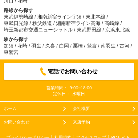
川口
/
花崎
路線から探す
東武伊勢崎線
/
湘南新宿ライン宇須
/
東北本線
/
東武日光線
/
秩父鉄道
/
湘南新宿ライン高海
/
高崎線
/
埼玉新都市交通ニューシャトル
/
東武野田線
/
京浜東北線
駅から探す
加須
/
花崎
/
羽生
/
久喜
/
白岡
/
栗橋
/
鷲宮
/
南羽生
/
古河
/
東鷲宮
電話でお問い合わせ
営業時間：
9:00~18:00
定休日：
水曜日
ホーム
会社概要
お問い合わせ
来店予約
プライバシーポリシー
利用規約
アクセスマップ
PCサイト