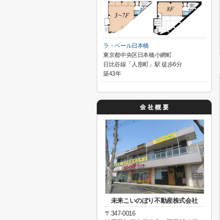
ラ・ベール日本橋
東京都中央区日本橋小網町
日比谷線「人形町」駅 徒歩6分
築43年
未来こいのぼり不動産株式会社
〒347-0016