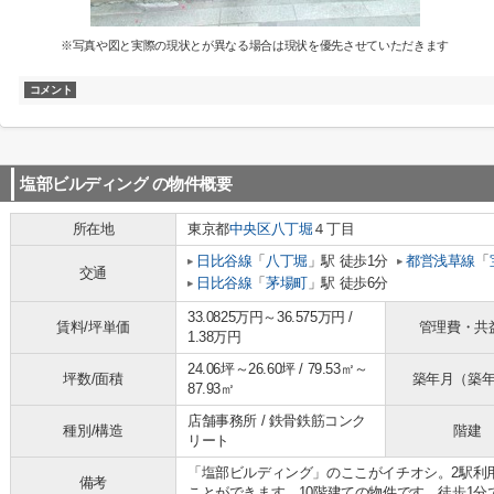
※写真や図と実際の現状とが異なる場合は現状を優先させていただきます
コメント
塩部ビルディング
の物件概要
所在地
東京都
中央区
八丁堀
４丁目
日比谷線
「
八丁堀
」駅 徒歩1分
都営浅草線
「
交通
日比谷線
「
茅場町
」駅 徒歩6分
33.0825万円～36.575万円 /
賃料/坪単価
管理費・共
1.38万円
24.06坪～26.60坪 / 79.53㎡～
坪数/面積
築年月（築
87.93㎡
店舗事務所 / 鉄骨鉄筋コンク
種別/構造
階建
リート
「塩部ビルディング」のここがイチオシ。2駅利
備考
ことができます。10階建ての物件です。徒歩1