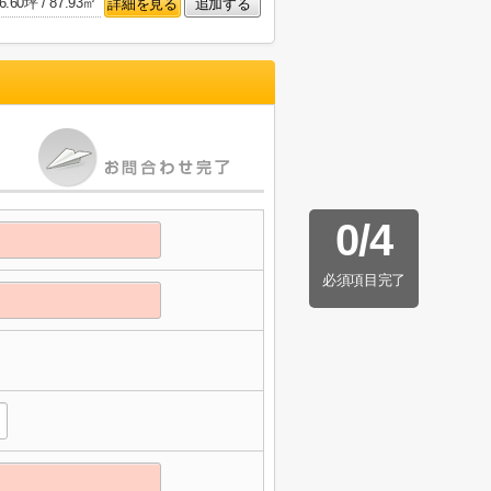
6.60坪 / 87.93㎡
詳細を見る
追加する
0
/
4
必須項目完了