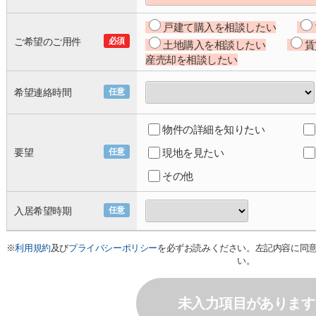
戸建て購入を相談したい
ご希望のご用件
必須
土地購入を相談したい
賃
産売却を相談したい
希望連絡時間
任意
物件の詳細を知りたい
要望
任意
現地を見たい
その他
入居希望時期
任意
※
利用規約
及び
プライバシーポリシー
を必ずお読みください。左記内容に同
い。
未入力項目があります