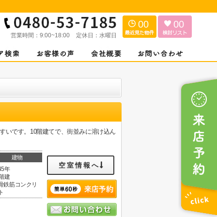
00
00
営業時間：
9:00~18:00
定休日：
水曜日
すいです。10階建てで、街並みに溶け込ん
建物
空室情報へ
45年
0階建
骨鉄筋コンクリ
ト