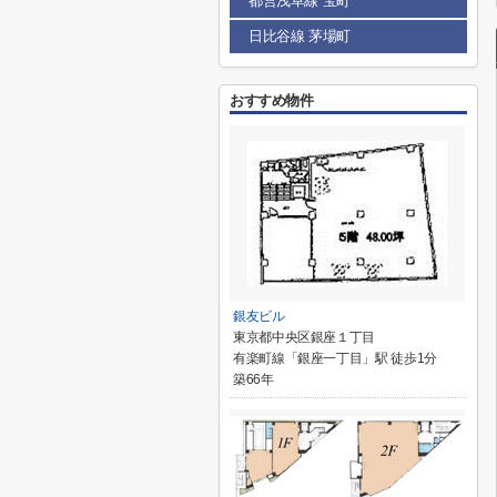
都営浅草線 宝町
日比谷線 茅場町
おすすめ物件
銀友ビル
東京都中央区銀座１丁目
有楽町線「銀座一丁目」駅 徒歩1分
築66年