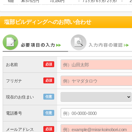
6階
36.575万円
73,150円
/
/
/
/
2
-
1ヶ月
6ヶ月
2ヶ月
-
塩部ビルディング
へのお問い合わせ
お名前
必須
フリガナ
必須
現在のお住まい
任意
電話番号
任意
メールアドレス
必須