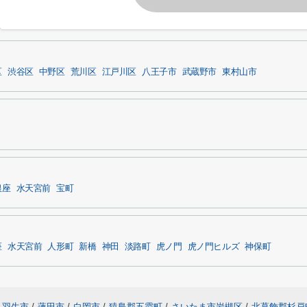
区
渋谷区
中野区
荒川区
江戸川区
八王子市
武蔵野市
東村山市
銀座
水天宮前
宝町
座
水天宮前
人形町
新橋
神田
淡路町
虎ノ門
虎ノ門ヒルズ
神保町
羽生市
/
蓮田市
/
白岡市
/
猿島郡五霞町
/
さいたま市岩槻区
/
北葛飾郡杉戸