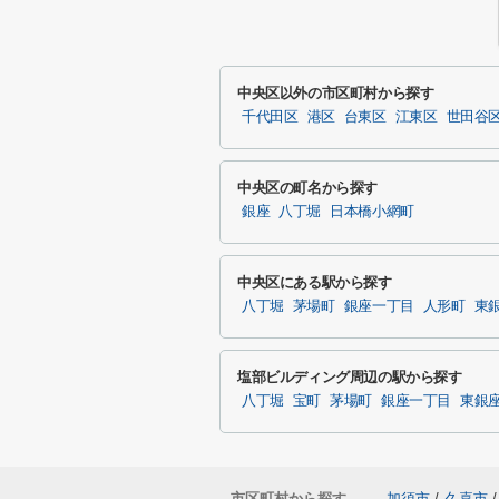
中央区以外の市区町村から探す
千代田区
港区
台東区
江東区
世田谷
中央区の町名から探す
銀座
八丁堀
日本橋小網町
中央区にある駅から探す
八丁堀
茅場町
銀座一丁目
人形町
東
塩部ビルディング周辺の駅から探す
八丁堀
宝町
茅場町
銀座一丁目
東銀
市区町村から探す
加須市
/
久喜市
/