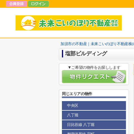
加須市の不動産｜未来こいのぼり不動産株
塩部ビルディング
▼ご希望の物件をお探しします
同じエリアの物件
中央区
八丁堀
日比谷線 八丁堀