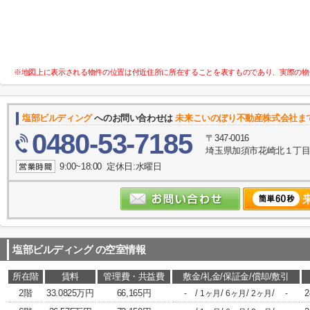
※地図上に表示される物件の位置は付近住所に所在することを表すものであり、実際の物
塩部ビルディング
へのお問い合わせは
未来こいのぼり不動産株式会社ま
0480-53-7185
〒347-0016
埼玉県加須市花崎北１丁目10
9:00~18:00 定休日:水曜日
塩部ビルディング
の空室情報
所在階
賃料
管理費・共益費
敷金/礼金/保証金/償却/敷引
2階
33.0825万円
66,165円
/
/
/
/
2
-
1ヶ月
6ヶ月
2ヶ月
-