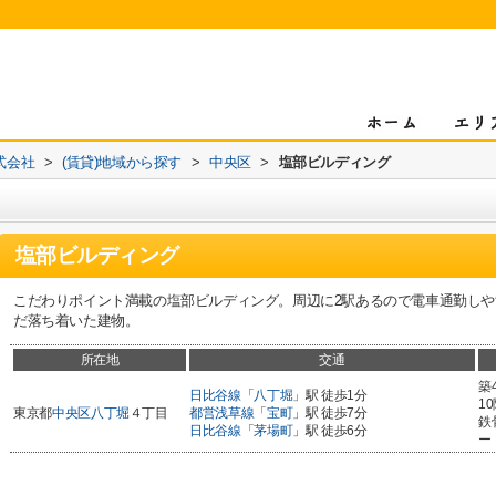
式会社
>
(賃貸)地域から探す
>
中央区
>
塩部ビルディング
塩部ビルディング
こだわりポイント満載の塩部ビルディング。周辺に2駅あるので電車通勤しや
だ落ち着いた建物。
所在地
交通
築
日比谷線
「
八丁堀
」駅 徒歩1分
1
東京都
中央区
八丁堀
４丁目
都営浅草線
「
宝町
」駅 徒歩7分
鉄
日比谷線
「
茅場町
」駅 徒歩6分
ー