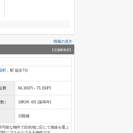
情報の見方
【店舗事務所】
宝町
」駅 徒歩7分
益費
66,165円～73,150円
年数）
1981年 4月 (築45年)
10階建
用可能な物件で目的地に応じて路線を選ぶ
分で駅にアクセスできる物件です。