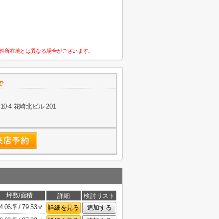
件所在地とは異なる場合がございます。
で
-4 花崎北ビル 201
坪数/面積
詳細
検討リスト
4.06坪 / 79.53㎡
詳細を見る
追加する