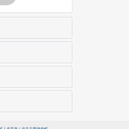
町
/
幸手市
/
北足立郡伊奈町