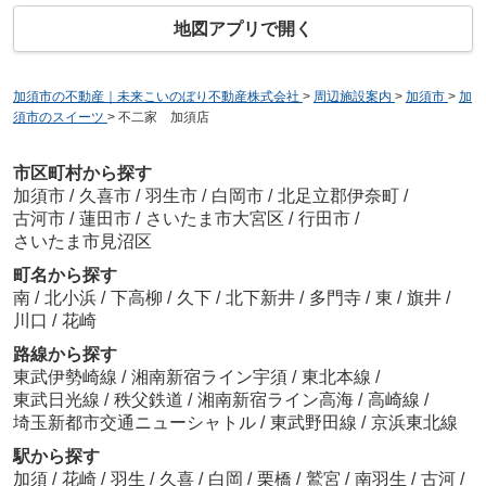
地図アプリで開く
加須市の不動産｜未来こいのぼり不動産株式会社
>
周辺施設案内
>
加須市
>
加
須市のスイーツ
>
不二家 加須店
市区町村から探す
加須市
/
久喜市
/
羽生市
/
白岡市
/
北足立郡伊奈町
/
古河市
/
蓮田市
/
さいたま市大宮区
/
行田市
/
さいたま市見沼区
町名から探す
南
/
北小浜
/
下高柳
/
久下
/
北下新井
/
多門寺
/
東
/
旗井
/
川口
/
花崎
路線から探す
東武伊勢崎線
/
湘南新宿ライン宇須
/
東北本線
/
東武日光線
/
秩父鉄道
/
湘南新宿ライン高海
/
高崎線
/
埼玉新都市交通ニューシャトル
/
東武野田線
/
京浜東北線
駅から探す
加須
/
花崎
/
羽生
/
久喜
/
白岡
/
栗橋
/
鷲宮
/
南羽生
/
古河
/