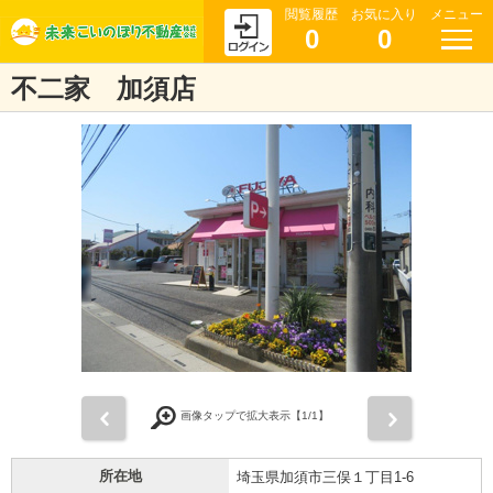
閲覧履歴
お気に入り
メニュー
0
0
不二家 加須店
前
次
画像タップで拡大表示【
1
/1】
所在地
埼玉県加須市三俣１丁目1-6