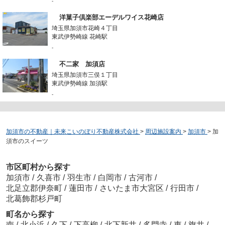
-
洋菓子倶楽部エーデルワイス花崎店
埼玉県加須市花崎４丁目
東武伊勢崎線 花崎駅
-
不二家 加須店
埼玉県加須市三俣１丁目
東武伊勢崎線 加須駅
-
加須市の不動産｜未来こいのぼり不動産株式会社
>
周辺施設案内
>
加須市
>
加
須市のスイーツ
市区町村から探す
加須市
/
久喜市
/
羽生市
/
白岡市
/
古河市
/
北足立郡伊奈町
/
蓮田市
/
さいたま市大宮区
/
行田市
/
北葛飾郡杉戸町
町名から探す
南
/
北小浜
/
久下
/
下高柳
/
北下新井
/
多門寺
/
東
/
旗井
/