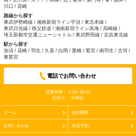
川口
/
花崎
路線から探す
東武伊勢崎線
/
湘南新宿ライン宇須
/
東北本線
/
東武日光線
/
秩父鉄道
/
湘南新宿ライン高海
/
高崎線
/
埼玉新都市交通ニューシャトル
/
東武野田線
/
京浜東北線
駅から探す
加須
/
花崎
/
羽生
/
久喜
/
白岡
/
栗橋
/
鷲宮
/
南羽生
/
古河
/
東鷲宮
電話でお問い合わせ
営業時間：
9:00~18:00
定休日：
水曜日
ホーム
会社概要
お問い合わせ
来店予約