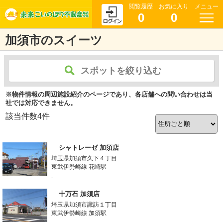
閲覧履歴
お気に入り
メニュー
0
0
加須市のスイーツ
スポットを絞り込む
※物件情報の周辺施設紹介のページであり、各店舗への問い合わせは当
社では対応できません。
該当件数
4
件
シャトレーゼ 加須店
埼玉県加須市久下４丁目
東武伊勢崎線 花崎駅
-
十万石 加須店
埼玉県加須市諏訪１丁目
東武伊勢崎線 加須駅