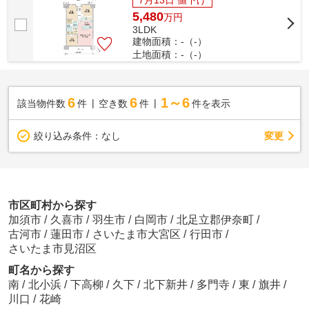
5,480
万
円
3LDK
建物面積：-（-）
土地面積：-（-）
6
6
1～6
該当物件数
件
空き数
件
件を表示
変更
絞り込み条件：
なし
市区町村から探す
加須市
/
久喜市
/
羽生市
/
白岡市
/
北足立郡伊奈町
/
古河市
/
蓮田市
/
さいたま市大宮区
/
行田市
/
さいたま市見沼区
町名から探す
南
/
北小浜
/
下高柳
/
久下
/
北下新井
/
多門寺
/
東
/
旗井
/
川口
/
花崎