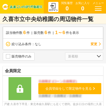
閲覧履歴
お気に入り
メニュー
0
0
久喜市立中央幼稚園の周辺物件一覧
6
6
1～6
該当物件数
件
販売数
件
件を表示
変更
絞り込み条件：
なし
販売物件のみ
会員限定
会員登録をして限定物件を見る
戸建 久喜市下早見：東北本線久喜駅にも近くて便利。徒歩11分の場所に久喜