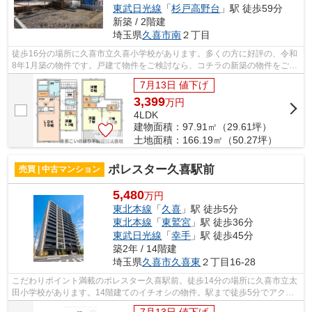
東武日光線
「
杉戸高野台
」駅 徒歩59分
新築 / 2階建
埼玉県
久喜市
南
２丁目
徒歩16分の場所に久喜市立久喜小学校があります。多くの方に好評の、令和
8年1月築の物件です。戸建て物件をご検討なら、コチラの新築の物件をご覧
ください。きれい好きな方に一押しな...
7月13日 値下げ
3,399
万
円
4LDK
建物面積：97.91㎡（29.61坪）
土地面積：166.19㎡（50.27坪）
ポレスター久喜駅前
売買 | 中古マンション
5,480
万円
東北本線
「
久喜
」駅 徒歩5分
東北本線
「
東鷲宮
」駅 徒歩36分
東武日光線
「
幸手
」駅 徒歩45分
築2年 / 14階建
埼玉県
久喜市
久喜東
２丁目16-28
こだわりポイント満載のポレスター久喜駅前。徒歩14分の場所に久喜市立太
田小学校があります。14階建てのイチオシの物件。駅まで徒歩5分でアクセ
ス可能な物件です。久喜市で不動産をお...
7月13日 値下げ