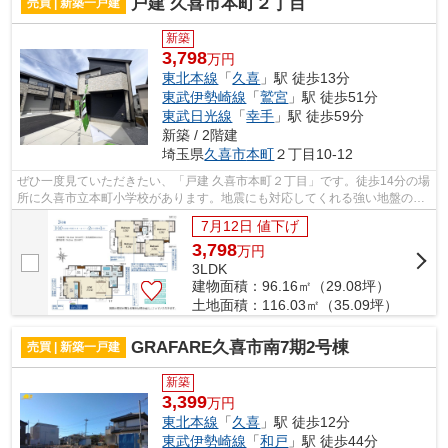
戸建 久喜市本町２丁目
売買 | 新築一戸建
新築
3,798
万円
東北本線
「
久喜
」駅 徒歩13分
東武伊勢崎線
「
鷲宮
」駅 徒歩51分
東武日光線
「
幸手
」駅 徒歩59分
新築 / 2階建
埼玉県
久喜市
本町
２丁目10-12
ぜひ一度見ていただきたい、「戸建 久喜市本町２丁目」です。徒歩14分の場
所に久喜市立本町小学校があります。地震にも対応してくれる強い地盤の物
件は安心感があります。外壁タイル張...
7月12日 値下げ
3,798
万
円
3LDK
建物面積：96.16㎡（29.08坪）
土地面積：116.03㎡（35.09坪）
GRAFARE久喜市南7期2号棟
売買 | 新築一戸建
新築
3,399
万円
東北本線
「
久喜
」駅 徒歩12分
東武伊勢崎線
「
和戸
」駅 徒歩44分