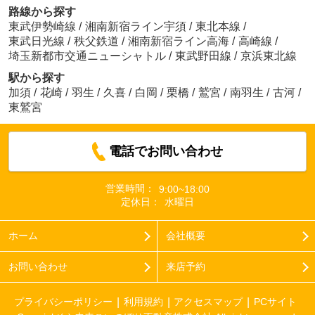
路線から探す
東武伊勢崎線
/
湘南新宿ライン宇須
/
東北本線
/
東武日光線
/
秩父鉄道
/
湘南新宿ライン高海
/
高崎線
/
埼玉新都市交通ニューシャトル
/
東武野田線
/
京浜東北線
駅から探す
加須
/
花崎
/
羽生
/
久喜
/
白岡
/
栗橋
/
鷲宮
/
南羽生
/
古河
/
東鷲宮
電話でお問い合わせ
営業時間：
9:00~18:00
定休日：
水曜日
ホーム
会社概要
お問い合わせ
来店予約
プライバシーポリシー
利用規約
アクセスマップ
PCサイト