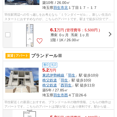
築10年 / 26.00㎡
埼玉県
羽生市
北
１丁目１７－１７
羽生駅周辺への引っ越しをお考えなら「ミランダイーゼル」。新しい生活の
スタートにおすすめなのが、こちらのアパートです。駅まで徒歩12分でアク
セス可能な物件です。未来こいのぼり...
6.1
万
円
(管理費等：5,500円 )
0ヶ月
1ヶ月
敷金
礼金
1階 / 1K / 26.00㎡
プランドールⅢ
賃貸 | アパート
敷0
礼0
5.2
万円
東武伊勢崎線
「
羽生
」駅 徒歩10分
秩父鉄道
「
羽生
」駅 徒歩10分
秩父鉄道
「
西羽生
」駅 徒歩11分
築5年 / 27.85㎡
埼玉県
羽生市
西
４丁目26-6
羽生駅近くの新居におすすめ、プランドールⅢの物件情報。こちらの物件は
アパートです。こちらのアパートは2駅が近くにあり便利です。駅から徒歩
10分の物件なら、駅前のお買い物も便利...