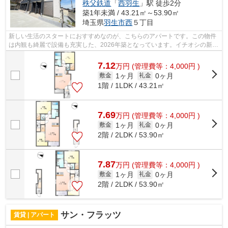
秩父鉄道
「
西羽生
」駅 徒歩2分
築1年未満 / 43.21㎡～53.90㎡
埼玉県
羽生市
西
５丁目
新しい生活のスタートにおすすめなのが、こちらのアパートです。この物件
は内観も綺麗で設備も充実した、2026年築となっています。イチオシの新築
物件で、快適な生活をおくりましょう...
7.12
万
円
(管理費等：4,000円 )
1ヶ月
0ヶ月
敷金
礼金
1階 / 1LDK / 43.21㎡
7.69
万
円
(管理費等：4,000円 )
1ヶ月
0ヶ月
敷金
礼金
2階 / 2LDK / 53.90㎡
7.87
万
円
(管理費等：4,000円 )
1ヶ月
0ヶ月
敷金
礼金
2階 / 2LDK / 53.90㎡
サン・フラッツ
賃貸 | アパート