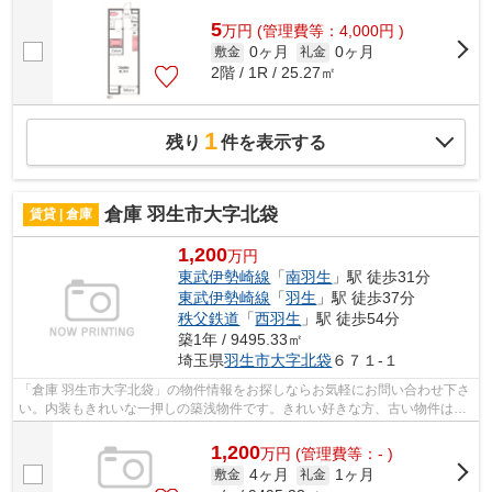
5
万
円
(管理費等：4,000円 )
0ヶ月
0ヶ月
敷金
礼金
2階 / 1R / 25.27㎡
1
残り
件を表示する
倉庫 羽生市大字北袋
賃貸 | 倉庫
1,200
万円
東武伊勢崎線
「
南羽生
」駅 徒歩31分
東武伊勢崎線
「
羽生
」駅 徒歩37分
秩父鉄道
「
西羽生
」駅 徒歩54分
築1年 / 9495.33㎡
埼玉県
羽生市
大字北袋
６７１-１
「倉庫 羽生市大字北袋」の物件情報をお探しならお気軽にお問い合わせ下さ
い。内装もきれいな一押しの築浅物件です。きれい好きな方、古い物件は苦
手という方に。自走式の駐車場がある...
1,200
万
円
(管理費等：- )
4ヶ月
1ヶ月
敷金
礼金