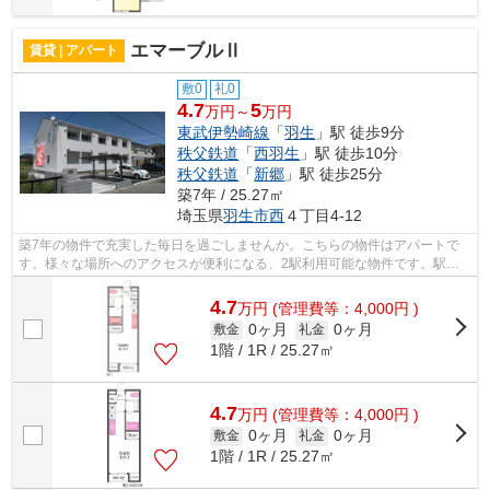
エマーブルⅡ
賃貸 | アパート
敷0
礼0
4.7
5
万円～
万円
東武伊勢崎線
「
羽生
」駅 徒歩9分
秩父鉄道
「
西羽生
」駅 徒歩10分
秩父鉄道
「
新郷
」駅 徒歩25分
築7年 / 25.27㎡
埼玉県
羽生市
西
４丁目4-12
築7年の物件で充実した毎日を過ごしませんか。こちらの物件はアパートで
す。様々な場所へのアクセスが便利になる、2駅利用可能な物件です。駅か
ら徒歩9分に立地する、魅力的な駅近物件...
4.7
万
円
(管理費等：4,000円 )
0ヶ月
0ヶ月
敷金
礼金
1階 / 1R / 25.27㎡
4.7
万
円
(管理費等：4,000円 )
0ヶ月
0ヶ月
敷金
礼金
1階 / 1R / 25.27㎡