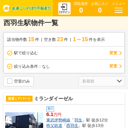
閲覧履歴
お気に入り
メニュー
0
0
西羽生駅物件一覧
15
23
1～15
該当物件数
件
空き数
件
件を表示
駅で絞り込む
変更
変更
絞り込み条件：
なし
空室のみ
ミランダイーゼル
賃貸 | アパート
敷0
6.1
万円
東武伊勢崎線
「
羽生
」駅 徒歩12分
秩父鉄道
「
西羽生
」駅 徒歩13分