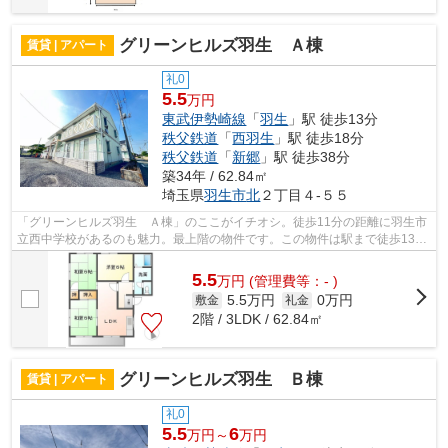
グリーンヒルズ羽生 Ａ棟
賃貸 | アパート
礼0
5.5
万円
東武伊勢崎線
「
羽生
」駅 徒歩13分
秩父鉄道
「
西羽生
」駅 徒歩18分
秩父鉄道
「
新郷
」駅 徒歩38分
築34年 / 62.84㎡
埼玉県
羽生市
北
２丁目４-５５
「グリーンヒルズ羽生 Ａ棟」のここがイチオシ。徒歩11分の距離に羽生市
立西中学校があるのも魅力。最上階の物件です。この物件は駅まで徒歩13分
の立地です。未来こいのぼり不動産な...
5.5
万
円
(管理費等：- )
5.5万円
0万円
敷金
礼金
2階 / 3LDK / 62.84㎡
グリーンヒルズ羽生 Ｂ棟
賃貸 | アパート
礼0
5.5
6
万円～
万円