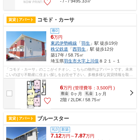
- / - / 9495.33㎡
コモド・カーサ
賃貸 | アパート
敷0
6
万円
東武伊勢崎線
「
羽生
」駅 徒歩19分
秩父鉄道
「
西羽生
」駅 徒歩12分
築17年 / 58.75㎡
埼玉県
羽生市
大字上川俣
８２１－１
「コモド・カーサ」のここがイチオシ。こちらの物件はアパートです。未来
こいのぼり不動産に住まい探しをお任せ下さい。多種多様な賃貸情報を取り
扱っておりますので、まずは0480-53-7...
6
万
円
(管理費等：3,500円 )
0ヶ月
1ヶ月
敷金
礼金
2階 / 2LDK / 58.75㎡
ブルースター
賃貸 | アパート
礼0
新築
7.12
7.87
万円～
万円