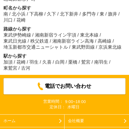
町名から探す
南
/
北小浜
/
下高柳
/
久下
/
北下新井
/
多門寺
/
東
/
旗井
/
川口
/
花崎
路線から探す
東武伊勢崎線
/
湘南新宿ライン宇須
/
東北本線
/
東武日光線
/
秩父鉄道
/
湘南新宿ライン高海
/
高崎線
/
埼玉新都市交通ニューシャトル
/
東武野田線
/
京浜東北線
駅から探す
加須
/
花崎
/
羽生
/
久喜
/
白岡
/
栗橋
/
鷲宮
/
南羽生
/
東鷲宮
/
古河
電話でお問い合わせ
営業時間：
9:00~18:00
定休日：
水曜日
ホーム
会社概要