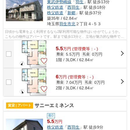
東武伊勢崎線
「
羽生
」駅 徒歩13分
秩父鉄道
「
西羽生
」駅 徒歩18分
秩父鉄道
「
新郷
」駅 徒歩37分
築35年 / 62.84㎡
埼玉県
羽生市
北
２丁目４-５３
日頃から電車をよく利用するなら2駅利用可能な物件はいかがでしょうか。
こちらの物件はアパートです。駅まで徒歩13分と、立地が魅力的な物件で
す。未来こいのぼり不動産なら、羽生市エ...
5.5
万
円
(管理費等：- )
5.5万円
0万円
敷金
礼金
1階 / 3LDK / 62.84㎡
6
万
円
(管理費等：- )
7.04万円
0万円
敷金
礼金
2階 / 3LDK / 62.84㎡
サニーエミネンス
賃貸 | アパート
敷0
5.5
万円
秩父鉄道
「
西羽生
」駅 徒歩9分