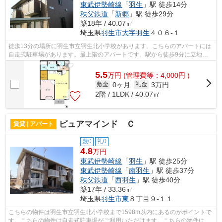
東武伊勢崎線
「
羽生
」駅 徒歩14分
秩父鉄道
「
新郷
」駅 徒歩29分
築18年 / 40.07㎡
埼玉県
羽生市
大字羽生
４０６-１
徒歩13分の場所に羽生市立羽生北小学校があります。こちらのアパートには
自走式駐車場があります。最上階のアパートです。駅から徒歩9分に立地す
る物件です。未来こいのぼり不動産には...
5.5
万
円
(管理費等：4,000円 )
0ヶ月
3万円
敷金
礼金
2階 / 1LDK / 40.07㎡
ピュアマインド Ｃ
賃貸 | アパート
敷0
礼0
4.8
万円
東武伊勢崎線
「
羽生
」駅 徒歩25分
東武伊勢崎線
「
南羽生
」駅 徒歩37分
秩父鉄道
「
西羽生
」駅 徒歩40分
築17年 / 33.36㎡
埼玉県
羽生市
東
８丁目９-１１
こちらの物件は羽生市立羽生北小学校まで1598m以内にあるのがポイントで
す。こちらの物件は自走式駐車場がご利用いただけます。こちらの物件はア