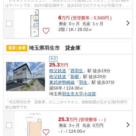
「レオネクストショコラ」：羽生市エリアの新居にピッタリ。こちらの物件
はアパートです。好評の駅近物件で、徒歩15分でのアクセスが可能です。未
来こいのぼり不動産へのお問い合わせ...
6
万
円
(管理費等：5,500円 )
0ヶ月
1ヶ月
敷金
礼金
2階 / 1K / 28.02㎡
埼玉県羽生市 貸倉庫
賃貸 | 倉庫
礼0
25.3
万円
秩父鉄道
「
西羽生
」駅 徒歩19分
秩父鉄道
「
新郷
」駅 徒歩20分
東武伊勢崎線
「
羽生
」駅 徒歩37分
築56年 / 124.00㎡
埼玉県
羽生市
大字小須賀
「埼玉県羽生市 貸倉庫」のここがイチオシ。移動範囲が広がる2駅利用可
能な物件です。
25.3
万
円
(管理費等：- )
3ヶ月
0万円
敷金
礼金
- / - / 124.00㎡