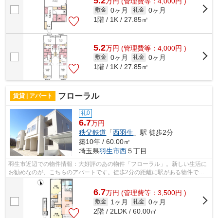
5.2
万
円
(管理費等：4,000円 )
0ヶ月
0ヶ月
敷金
礼金
1階 / 1K / 27.85㎡
5.2
万
円
(管理費等：4,000円 )
0ヶ月
0ヶ月
敷金
礼金
1階 / 1K / 27.85㎡
フローラル
賃貸 | アパート
礼0
6.7
万円
秩父鉄道
「
西羽生
」駅 徒歩2分
築10年 / 60.00㎡
埼玉県
羽生市
西
５丁目
羽生市近辺での物件情報：大好評のあの物件「フローラル」。新しい生活に
お勧めなのが、こちらのアパートです。徒歩2分の距離に駅がある物件で、
通勤通学に便利です。未来こいのぼり不...
6.7
万
円
(管理費等：3,500円 )
1ヶ月
0ヶ月
敷金
礼金
2階 / 2LDK / 60.00㎡