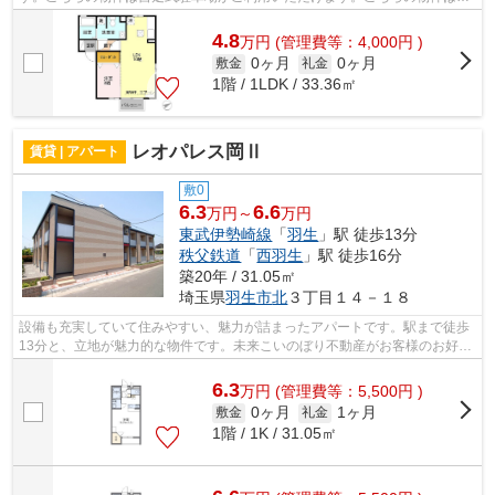
パートです。未来こいのぼり不動産には...
4.8
万
円
(管理費等：4,000円 )
0ヶ月
0ヶ月
敷金
礼金
1階 / 1LDK / 33.36㎡
レオパレス岡Ⅱ
賃貸 | アパート
敷0
6.3
6.6
万円～
万円
東武伊勢崎線
「
羽生
」駅 徒歩13分
秩父鉄道
「
西羽生
」駅 徒歩16分
築20年 / 31.05㎡
埼玉県
羽生市
北
３丁目１４－１８
設備も充実していて住みやすい、魅力が詰まったアパートです。駅まで徒歩
13分と、立地が魅力的な物件です。未来こいのぼり不動産がお客様のお好み
のお部屋を見つけます。羽生周辺の物...
6.3
万
円
(管理費等：5,500円 )
0ヶ月
1ヶ月
敷金
礼金
1階 / 1K / 31.05㎡