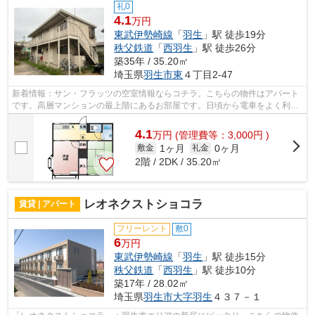
礼0
4.1
万円
東武伊勢崎線
「
羽生
」駅 徒歩19分
秩父鉄道
「
西羽生
」駅 徒歩26分
築35年 / 35.20㎡
埼玉県
羽生市
東
４丁目2-47
新着情報：サン・フラッツの空室情報ならコチラ。こちらの物件はアパート
です。高層マンションの最上階にあるお部屋です。日頃から電車をよく利用
するなら2駅利用可能な物件はいかがで...
4.1
万
円
(管理費等：3,000円 )
1ヶ月
0ヶ月
敷金
礼金
2階 / 2DK / 35.20㎡
レオネクストショコラ
賃貸 | アパート
フリーレント
敷0
6
万円
東武伊勢崎線
「
羽生
」駅 徒歩15分
秩父鉄道
「
西羽生
」駅 徒歩10分
築17年 / 28.02㎡
埼玉県
羽生市
大字羽生
４３７－１