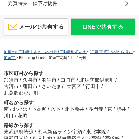
売買特集：値下げ物件
メールで共有する
LINEで共有する
加須市の不動産｜未来こいのぼり不動産株式会社
>
(戸建(売買))地域から探す
>
加須市
>
Blooming Garden加須市花崎4丁目1号棟
市区町村から探す
加須市
/
久喜市
/
羽生市
/
白岡市
/
北足立郡伊奈町
/
古河市
/
蓮田市
/
さいたま市大宮区
/
行田市
/
北葛飾郡杉戸町
町名から探す
南
/
北小浜
/
下高柳
/
久下
/
北下新井
/
多門寺
/
東
/
旗井
/
川口
/
花崎
路線から探す
東武伊勢崎線
/
湘南新宿ライン宇須
/
東北本線
/
東武日光線
/
秩父鉄道
/
湘南新宿ライン高海
/
高崎線
/