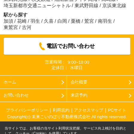
埼玉新都市交通ニューシャトル
/
東武野田線
/
京浜東北線
駅から探す
加須
/
花崎
/
羽生
/
久喜
/
白岡
/
栗橋
/
鷲宮
/
南羽生
/
東鷲宮
/
古河
電話でお問い合わせ
営業時間：
9:00~18:00
定休日：
水曜日
ホーム
会社概要
お問い合わせ
来店予約
プライバシーポリシー
利用規約
アクセスマップ
PCサイト
Copyright(c) 未来こいのぼり不動産株式会社 All rights reserved.
当サイトでは、お客様の当サイト利用状況把握、サービス向上検討を目的と
して、クッキー（Cookie）を使用しています。