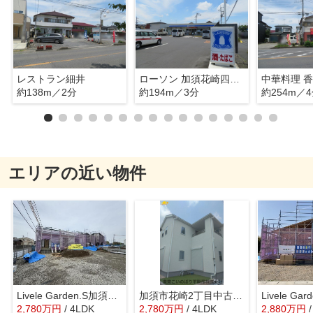
レストラン細井
ローソン 加須花崎四丁目店
中華料理 
約138m／2分
約194m／3分
約254m／
エリアの近い物件
Livele Garden.S加須市多門寺4号棟
加須市花崎2丁目中古戸建て
2,780
万
円
/ 4LDK
2,780
万
円
/ 4LDK
2,880
万
円