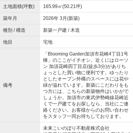
土地面積(坪数)
165.99㎡(50.21坪)
築年月
2026年 3月(新築)
種別 / 構造
新築一戸建 / 木造
地目
宅地
「Blooming Garden加須市花崎4丁目1号
棟」のここがイチオシ。近くにはローソ
ン 加須花崎四丁目店(徒歩3分)がありち
ょっとした買い物に便利です。ゆったり
としたオープン外構のスペースには花や
備考
緑が溢れています。新築にこだわりをも
つ方には、こちらの新築物件はいかがで
しょうか。加須市の東武伊勢崎線花崎近
くで一戸建てをお探しなら、当社にご連
絡ください。お客様からのお問い合わせ
をスタッフ一同お待ちしております。
未来こいのぼり不動産株式会社