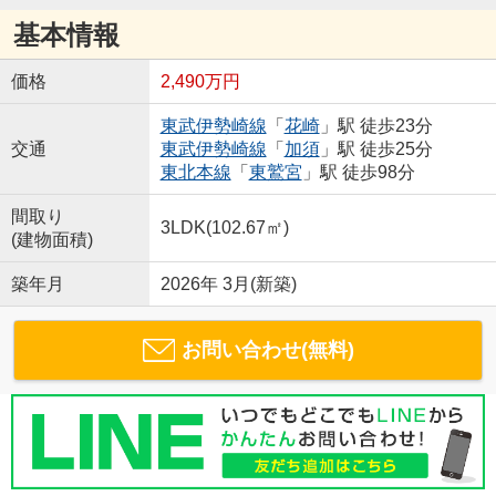
基本情報
価格
2,490万円
東武伊勢崎線
「
花崎
」駅 徒歩23分
交通
東武伊勢崎線
「
加須
」駅 徒歩25分
東北本線
「
東鷲宮
」駅 徒歩98分
間取り
3LDK(102.67㎡)
(建物面積)
築年月
2026年 3月(新築)
お問い合わせ(無料)