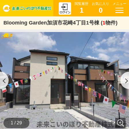
閲覧履歴
お気に入り
メニュー
1
0
Blooming Garden加須市花崎4丁目1号棟 (
1
物件)
1 / 29