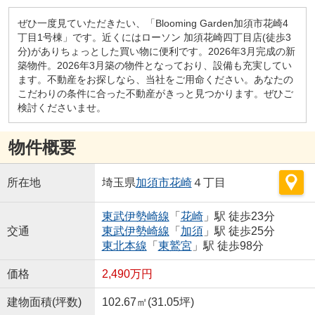
ぜひ一度見ていただきたい、「Blooming Garden加須市花崎4
丁目1号棟」です。近くにはローソン 加須花崎四丁目店(徒歩3
分)がありちょっとした買い物に便利です。2026年3月完成の新
築物件。2026年3月築の物件となっており、設備も充実してい
ます。不動産をお探しなら、当社をご用命ください。あなたの
こだわりの条件に合った不動産がきっと見つかります。ぜひご
検討くださいませ。
物件概要
所在地
埼玉県
加須市
花崎
４丁目
東武伊勢崎線
「
花崎
」駅 徒歩23分
交通
東武伊勢崎線
「
加須
」駅 徒歩25分
東北本線
「
東鷲宮
」駅 徒歩98分
価格
2,490万円
建物面積(坪数)
102.67㎡(31.05坪)