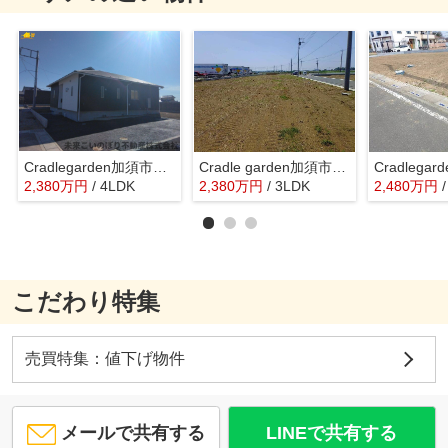
Cradlegarden加須市水深第3 5号棟
Cradle garden加須市北下新井第6 1号棟
2,380
万
円
/ 4LDK
2,380
万
円
/ 3LDK
2,480
万
円
こだわり特集
売買特集：値下げ物件
メールで共有する
LINEで共有する