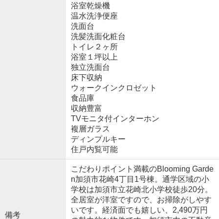
浴室乾燥機
温水洗浄便座
洗面台
洗髪洗面化粧台
トイレ２ヶ所
浴室１坪以上
独立洗面台
床下収納
ウォークインクロゼット
食品庫
収納豊富
TVモニタ付インターホン
複層ガラス
ディンプルキー
住戸内覧可能
こだわりポイント満載のBlooming Garde
n加須市花崎4丁目1号棟。通学区域の小
学校は加須市立花崎北小学校徒歩20分。
全居室が洋室ですので、お掃除がしやす
いです。経済面でも嬉しい、2,490万円
備考