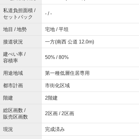
私道負担面積 /
- / -
セットバック
地目 / 地勢
宅地 / 平坦
接道状況
一方(南西 公道 12.0m)
建ぺい率 /
50% / 80%
容積率
用途地域
第一種低層住居専用
都市計画
市街化区域
階建
2階建
総区画数 /
2区画 / 2区画
販売区画数
現況
完成済み