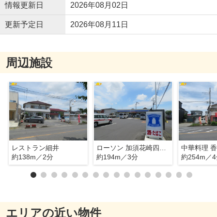
情報更新日
2026年08月02日
更新予定日
2026年08月11日
周辺施設
レストラン細井
ローソン 加須花崎四丁目店
中華料理 
約138m／2分
約194m／3分
約254m／
エリアの近い物件