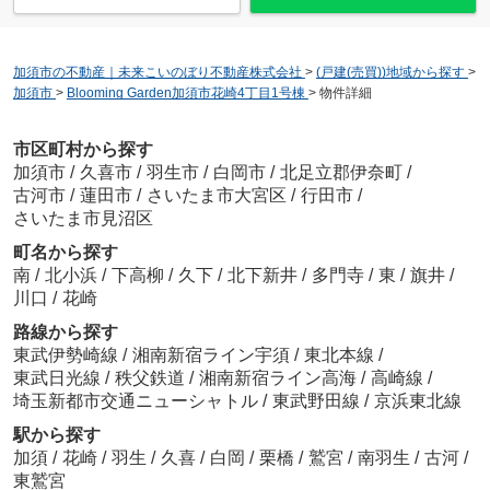
加須市の不動産｜未来こいのぼり不動産株式会社
>
(戸建(売買))地域から探す
>
加須市
>
Blooming Garden加須市花崎4丁目1号棟
>
物件詳細
市区町村から探す
加須市
/
久喜市
/
羽生市
/
白岡市
/
北足立郡伊奈町
/
古河市
/
蓮田市
/
さいたま市大宮区
/
行田市
/
さいたま市見沼区
町名から探す
南
/
北小浜
/
下高柳
/
久下
/
北下新井
/
多門寺
/
東
/
旗井
/
川口
/
花崎
路線から探す
東武伊勢崎線
/
湘南新宿ライン宇須
/
東北本線
/
東武日光線
/
秩父鉄道
/
湘南新宿ライン高海
/
高崎線
/
埼玉新都市交通ニューシャトル
/
東武野田線
/
京浜東北線
駅から探す
加須
/
花崎
/
羽生
/
久喜
/
白岡
/
栗橋
/
鷲宮
/
南羽生
/
古河
/
東鷲宮