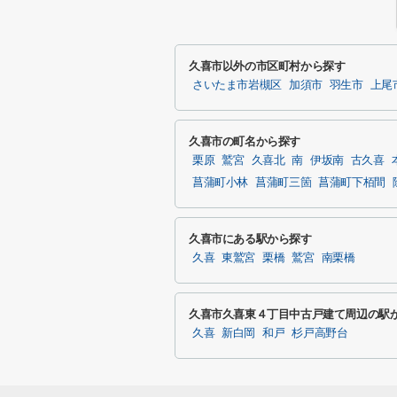
久喜市以外の市区町村から探す
さいたま市岩槻区
加須市
羽生市
上尾
久喜市の町名から探す
栗原
鷲宮
久喜北
南
伊坂南
古久喜
菖蒲町小林
菖蒲町三箇
菖蒲町下栢間
久喜市にある駅から探す
久喜
東鷲宮
栗橋
鷲宮
南栗橋
久喜市久喜東４丁目中古戸建て周辺の駅
久喜
新白岡
和戸
杉戸高野台