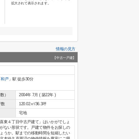
拡大されて表示されます。
情報の見方
【中古一戸建】
「
和戸
」駅 徒歩30分
年数）
2004年 7月 ( 築22年 )
坪数
120.02㎡/36.3坪
宅地
喜東４丁目中古戸建て」はいかがでしょ
がない形状です。戸建て物件をお探しの
ょうか。駅までの移動時間を短縮したい
北本線久喜周辺の物件情報を豊富にご用