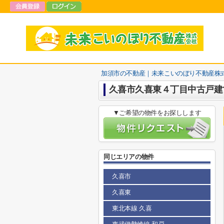
加須市の不動産｜未来こいのぼり不動産株
久喜市久喜東４丁目中古戸建
▼ご希望の物件をお探しします
同じエリアの物件
久喜市
久喜東
東北本線 久喜