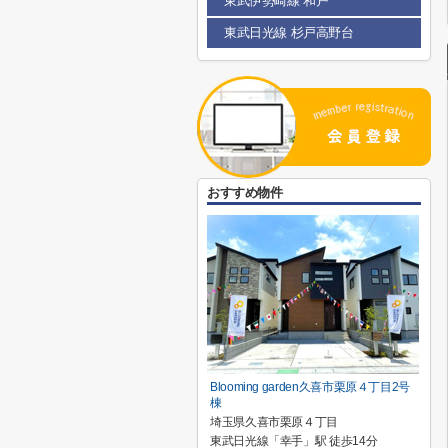
東武伊勢崎線 和戸
東武日光線 杉戸高野台
おすすめ物件
Blooming garden久喜市栗原４丁目2号
棟
埼玉県久喜市栗原４丁目
東武日光線「幸手」駅 徒歩14分