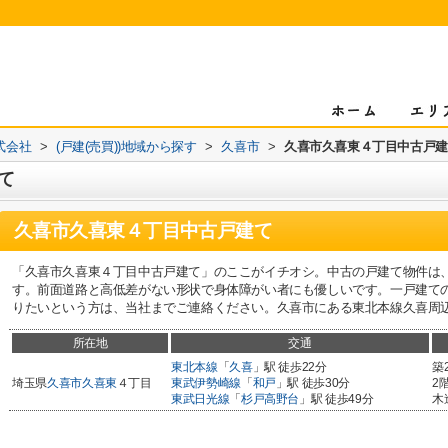
式会社
>
(戸建(売買))地域から探す
>
久喜市
>
久喜市久喜東４丁目中古戸建
て
久喜市久喜東４丁目中古戸建て
「久喜市久喜東４丁目中古戸建て」のここがイチオシ。中古の戸建て物件は
す。前面道路と高低差がない形状で身体障がい者にも優しいです。一戸建て
りたいという方は、当社までご連絡ください。久喜市にある東北本線久喜周
所在地
交通
東北本線
「
久喜
」駅 徒歩22分
築
埼玉県
久喜市
久喜東
４丁目
東武伊勢崎線
「
和戸
」駅 徒歩30分
2
東武日光線
「
杉戸高野台
」駅 徒歩49分
木