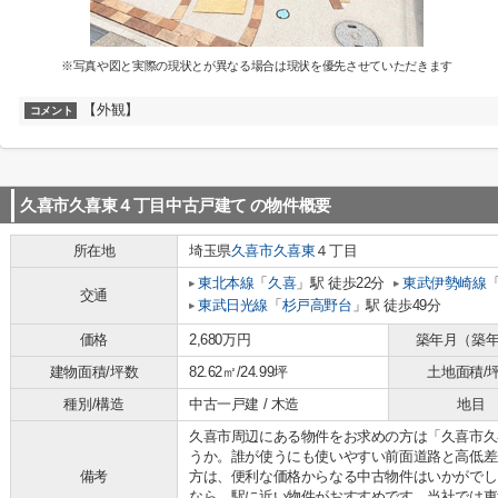
※写真や図と実際の現状とが異なる場合は現状を優先させていただきます
【外観】
コメント
久喜市久喜東４丁目中古戸建て
の物件概要
所在地
埼玉県
久喜市
久喜東
４丁目
東北本線
「
久喜
」駅 徒歩22分
東武伊勢崎線
交通
東武日光線
「
杉戸高野台
」駅 徒歩49分
価格
2,680万円
築年月（築
建物面積/坪数
82.62㎡/24.99坪
土地面積/
種別/構造
中古一戸建 / 木造
地目
久喜市周辺にある物件をお求めの方は「久喜市久
うか。誰が使うにも使いやすい前面道路と高低差
備考
方は、便利な価格からなる中古物件はいかがでし
なら、駅に近い物件がおすすめです。当社では東