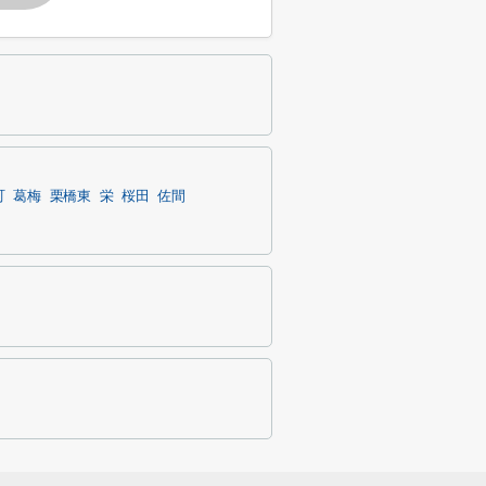
町
葛梅
栗橋東
栄
桜田
佐間