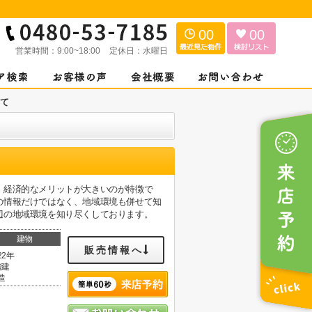
00
00
営業時間：
9:00~18:00
定休日：
水曜日
て
、経済的なメリットが大きいのが特徴で
の情報だけではなく、地域環境も併せて知
辺の地域環境を知り尽くしております。
建物
販売情報へ
22年
階建
造