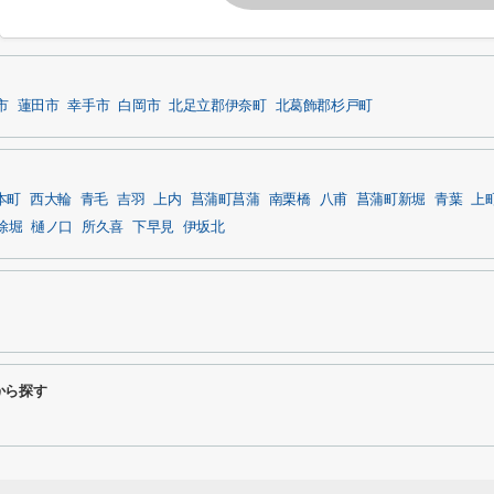
市
蓮田市
幸手市
白岡市
北足立郡伊奈町
北葛飾郡杉戸町
本町
西大輪
青毛
吉羽
上内
菖蒲町菖蒲
南栗橋
八甫
菖蒲町新堀
青葉
上
除堀
樋ノ口
所久喜
下早見
伊坂北
から探す