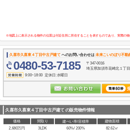
※地図上に表示される物件の位置は付近住所に所在することを表すものであり、実際の物
久喜市久喜東４丁目中古戸建て
へのお問い合わせは
未来こいのぼり不動
0480-53-7185
〒347-0016
埼玉県加須市花崎北１丁目10
9:00~18:00 定休日:水曜日
久喜市久喜東４丁目中古戸建て
の販売物件情報
価格
間取り
建物面積
建ぺい率/容積率
2,680万円
3LDK
60%/ 200%
82.62㎡