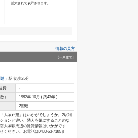
拡大されて表示されます。
情報の見方
【一戸建て】
川越
」駅 徒歩25分
益費
-
年数）
1982年 10月 ( 築43年 )
2階建
「大塚戸建」はいかがでしょうか。2駅利
ションと違い、隣人を気にすることのな
南大塚駅周辺の賃貸情報はいかがです
さい。お電話は0480-53-7185ま