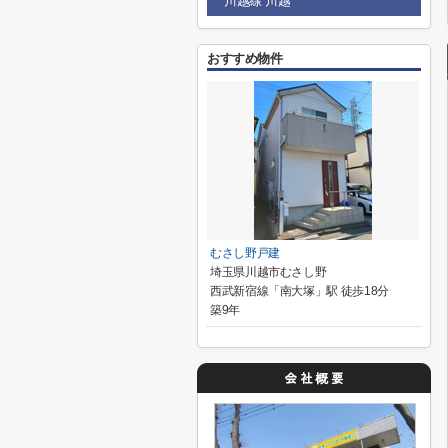
川越線 川越
おすすめ物件
むさし野戸建
埼玉県川越市むさし野
西武新宿線「南大塚」駅 徒歩18分
築9年