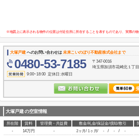
※地図上に表示される物件の位置は付近住所に所在することを表すものであり、実際の物
大塚戸建
へのお問い合わせは
未来こいのぼり不動産株式会社まで
0480-53-7185
〒347-0016
埼玉県加須市花崎北１丁目10
9:00~18:00 定休日:水曜日
大塚戸建
の空室情報
所在階
賃料
管理費・共益費
敷金/礼金/保証金/償却/敷引
-
14万円
-
/
/
/
/
2ヶ月
1ヶ月
-
-
-