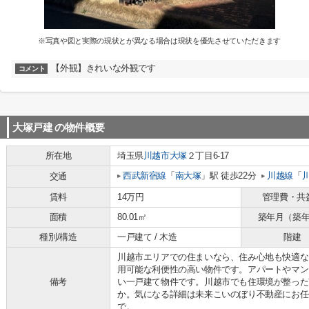
※写真や図と実際の現状とが異なる場合は現状を優先させていただきます
【外観】きれいな外観です
コメント
大塚戸建
の物件概要
所在地
埼玉県
川越市
大塚
２丁目6-17
西武新宿線
「
南大塚
」駅 徒歩22分
川越線
「
交通
賃料
14万円
管理費・共
面積
80.01㎡
築年月（築
種別/構造
一戸建て / 木造
階建
川越市エリアでの住まいなら、住み心地も快適な
用可能な利便性の高い物件です。アパートやマン
備考
い一戸建て物件です。川越市でも住環境が整った
か。気になる詳細は未来こいのぼり不動産にお任せくだ
で。