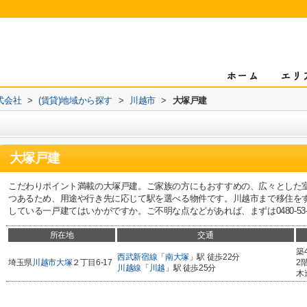
式会社
>
(賃貸)地域から探す
>
川越市
>
大塚戸建
大塚戸建
こだわりポイント満載の大塚戸建。ご家族の方にもおすすめの、広々とした
つあるため、用途や行き先に応じて駅を選べる物件です。川越市まで移住を
している一戸建てはいかがですか。ご不明な点などがあれば、まずは0480-53-
所在地
交通
築
西武新宿線
「
南大塚
」駅 徒歩22分
埼玉県
川越市
大塚
２丁目6-17
2
川越線
「
川越
」駅 徒歩25分
木