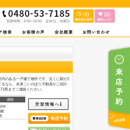
00
00
営業時間：
9:00~18:00
定休日：
水曜日
室内のある一戸建て物件です。近くに駅が2
するなら、未来こいのぼり不動産がご紹介
7185までご連絡ください。
建物
空室情報へ
43年
階建
造