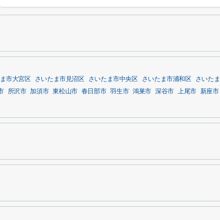
ま市大宮区
さいたま市見沼区
さいたま市中央区
さいたま市浦和区
さいた
市
所沢市
加須市
東松山市
春日部市
羽生市
鴻巣市
深谷市
上尾市
新座市